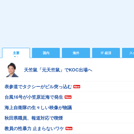
主要
国内
海外
IT 経済
ス
天竺鼠「元天竺鼠」でKOC出場へ
表参道でタクシーがビル突っ込む
台風16号が小笠原近海で発生
海上自衛隊の生々しい映像が物議
秋田県職員、報道対応で喫煙
教員の性暴力 止まらないワケ