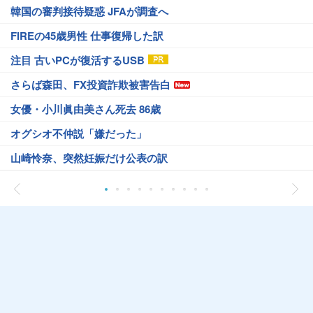
韓国の審判接待疑惑 JFAが調査へ
FIREの45歳男性 仕事復帰した訳
注目 古いPCが復活するUSB
さらば森田、FX投資詐欺被害告白
女優・小川眞由美さん死去 86歳
オグシオ不仲説「嫌だった」
山崎怜奈、突然妊娠だけ公表の訳