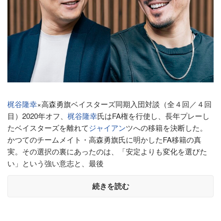
梶谷隆幸
×高森勇旗ベイスターズ同期入団対談（全４回／４回
目）2020年オフ、
梶谷隆幸
氏はFA権を行使し、長年プレーし
たベイスターズを離れて
ジャイアン
ツへの移籍を決断した。
かつてのチームメイト・高森勇旗氏に明かしたFA移籍の真
実。その選択の裏にあったのは、「安定よりも変化を選びた
い」という強い意志と、最後
続きを読む