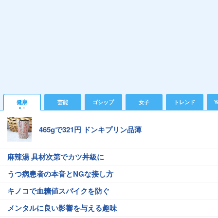
健康
芸能
ゴシップ
女子
トレンド
Y
465gで321円 ドンキプリン品薄
麻辣湯 具材次第でカツ丼級に
うつ病患者の本音とNGな接し方
キノコで血糖値スパイクを防ぐ
メンタルに良い影響を与える趣味