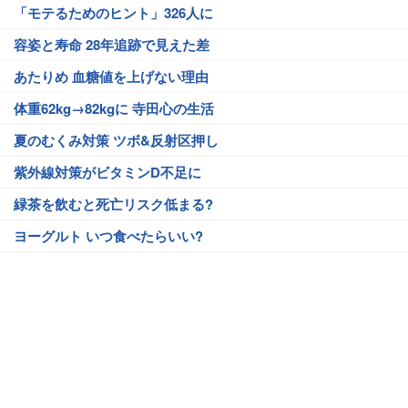
「モテるためのヒント」326人に
容姿と寿命 28年追跡で見えた差
あたりめ 血糖値を上げない理由
体重62kg→82kgに 寺田心の生活
夏のむくみ対策 ツボ&反射区押し
紫外線対策がビタミンD不足に
緑茶を飲むと死亡リスク低まる?
ヨーグルト いつ食べたらいい?