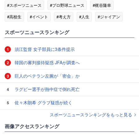
#スポーツニュース
#プロ野球ニュース
#梶谷隆幸
#高校生
#イベント
#考え方
#人生
#ジャイアン
#横須賀
スポーツニュースランキング
須江監督 女子部員に3条件提示
1
韓国の審判接待疑惑 JFAが調査へ
2
巨人のベテラン左腕が「密会」か
3
ラグビー選手が熱中症で倒れ死亡
4
佐々木朗希 グラブ疑惑が続く
5
スポーツニュースランキングをもっと見る
画像アクセスランキング