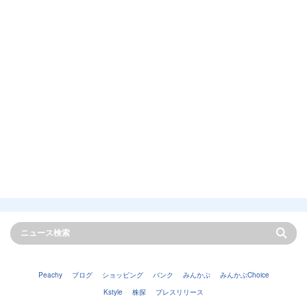
Peachy
ブログ
ショッピング
バンク
みんかぶ
みんかぶChoice
Kstyle
株探
プレスリリース