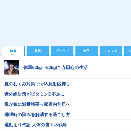
健康
芸能
ゴシップ
女子
トレンド
Y
体重62kg→82kgに 寺田心の生活
夏のむくみ対策 ツボ&反射区押し
紫外線対策がビタミンD不足に
母が娘に減量強要→家庭内別居へ
睡眠時の悩みを解消する過ごし方
運動より代謝 人体の省エネ戦略