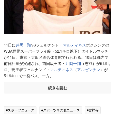
11日に
井岡一翔
VSフェルナンド・
マルティネス
ボクシングの
WBA世界スーパーフライ級（52.1キロ以下）タイトルマッチ
が11日、東京・大田区総合体育館で行われる。10日は都内で
前日計量が実施され、前同級王者・
井岡一翔
（志成）が51.9キ
ロ、現王者フェルナンド・
マルティネス
（
アルゼンチン
）が
51.9キロで一発パス。一方、
続きを読む
#スポーツニュース
#スポーツその他ニュース
#吉祥寺