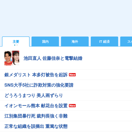
主要
国内
海外
IT 経済
ス
池田直人 佐藤佳奈と電撃結婚
銀メダリスト 本多灯被告を起訴
SNS大手5社に詐欺対策の強化要請
どうろうまつり 美人画ずらり
イオンモール熊本 献花台を設置
江別集団暴行死 裁判長強く非難
正常な組織を誤摘出 重篤な状態