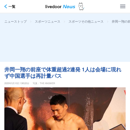
一覧
>
>
>
井岡一翔の前
ニューストップ
スポーツニュース
スポーツその他ニュース
井岡一翔の前座で体重超過2連発 1人は会場に現れ
ず中国選手は再計量パス
2025年5月10日 13時20分
写真：THE ANSWER