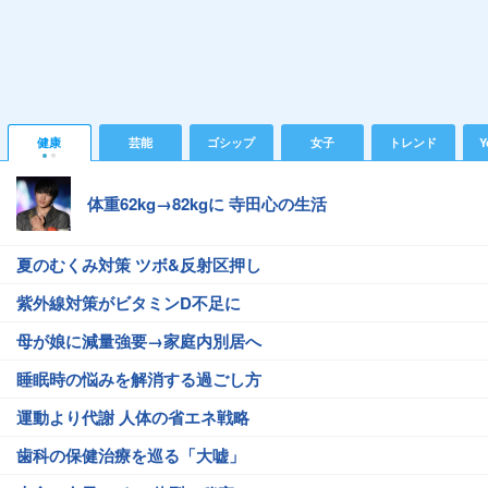
健康
芸能
ゴシップ
女子
トレンド
Y
体重62kg→82kgに 寺田心の生活
夏のむくみ対策 ツボ&反射区押し
紫外線対策がビタミンD不足に
母が娘に減量強要→家庭内別居へ
睡眠時の悩みを解消する過ごし方
運動より代謝 人体の省エネ戦略
歯科の保健治療を巡る「大嘘」