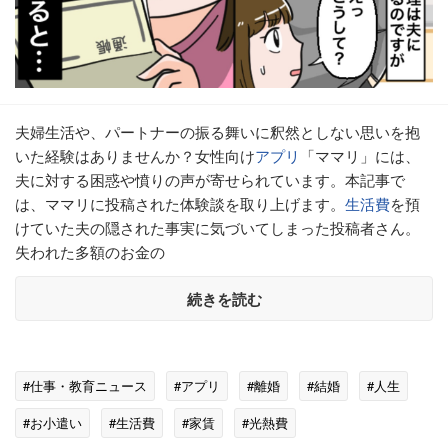
夫婦生活や、パートナーの振る舞いに釈然としない思いを抱
いた経験はありませんか？女性向け
アプリ
「ママリ」には、
夫に対する困惑や憤りの声が寄せられています。本記事で
は、ママリに投稿された体験談を取り上げます。
生活費
を預
けていた夫の隠された事実に気づいてしまった投稿者さん。
失われた多額のお金の
続きを読む
#仕事・教育ニュース
#アプリ
#離婚
#結婚
#人生
#お小遣い
#生活費
#家賃
#光熱費