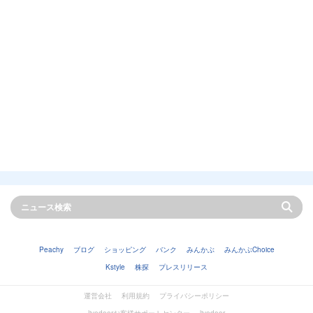
Peachy
ブログ
ショッピング
バンク
みんかぶ
みんかぶChoice
Kstyle
株探
プレスリリース
運営会社
利用規約
プライバシーポリシー