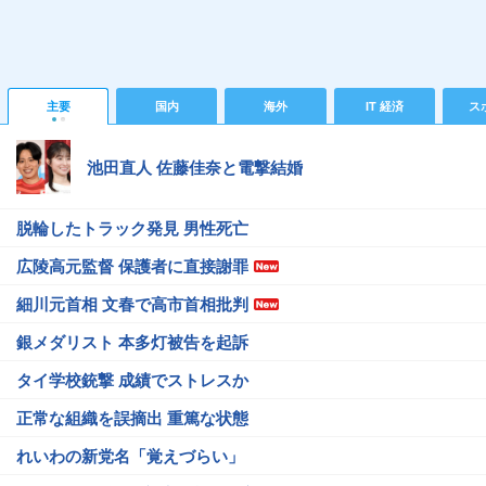
主要
国内
海外
IT 経済
ス
池田直人 佐藤佳奈と電撃結婚
脱輪したトラック発見 男性死亡
広陵高元監督 保護者に直接謝罪
細川元首相 文春で高市首相批判
銀メダリスト 本多灯被告を起訴
タイ学校銃撃 成績でストレスか
正常な組織を誤摘出 重篤な状態
れいわの新党名「覚えづらい」