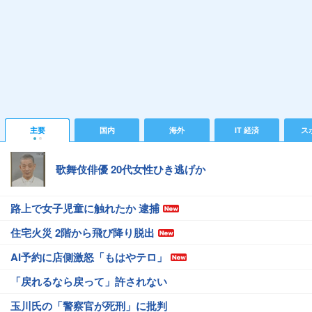
主要
国内
海外
IT 経済
ス
歌舞伎俳優 20代女性ひき逃げか
路上で女子児童に触れたか 逮捕
住宅火災 2階から飛び降り脱出
AI予約に店側激怒「もはやテロ」
「戻れるなら戻って」許されない
玉川氏の「警察官が死刑」に批判