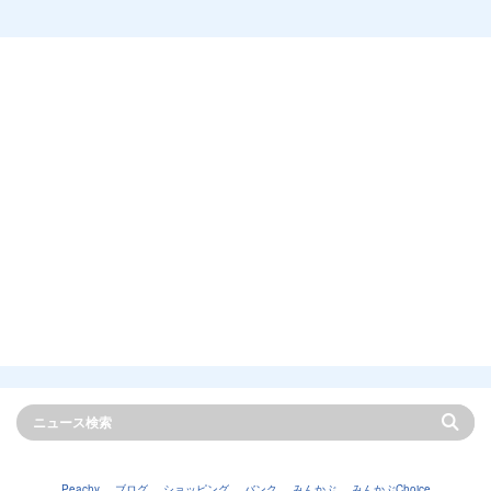
Peachy
ブログ
ショッピング
バンク
みんかぶ
みんかぶChoice