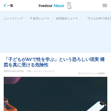
一覧
>
>
>
「子どもがAVで性を
ニューストップ
IT 経済ニュース
経済総合ニュース
「子どもがAVで性を学ぶ」という恐ろしい現実 構
図を真に受ける危険性
2025年4月25日 8時15分
写真：プレジデントオンライン
by ライブドアニュース編集部