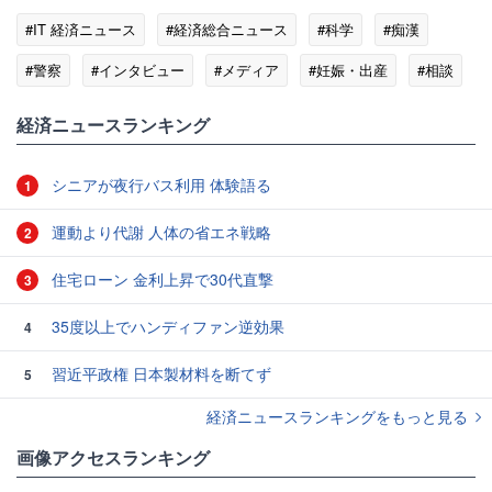
#IT 経済ニュース
#経済総合ニュース
#科学
#痴漢
#警察
#インタビュー
#メディア
#妊娠・出産
#相談
#表現規制
経済ニュースランキング
シニアが夜行バス利用 体験語る
1
運動より代謝 人体の省エネ戦略
2
住宅ローン 金利上昇で30代直撃
3
35度以上でハンディファン逆効果
4
習近平政権 日本製材料を断てず
5
経済ニュースランキングをもっと見る
画像アクセスランキング