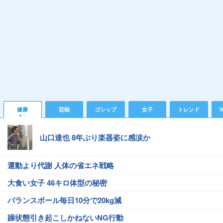
健康
芸能
ゴシップ
女子
トレンド
Y
山口達也 8年ぶり楽器姿に感涙か
運動より代謝 人体の省エネ戦略
大食い女子 46キロ体型の秘密
バランスボール毎日10分で20kg減
躁状態引き起こしかねないNG行動