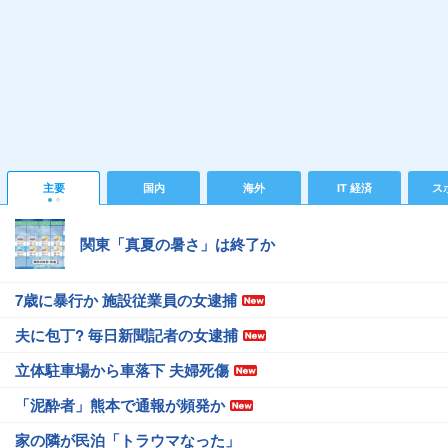
主要
国内
海外
IT 経済
ス
関東「真夏の暑さ」は終了か
7歳に暴行か 施設従業員の女逮捕
夫に包丁? 毎日新聞記者の女逮捕
立体駐車場から車落下 夫婦死傷
「泥酔者」熊本で通報が頻発か
家の隣が民泊「トラウマなった」