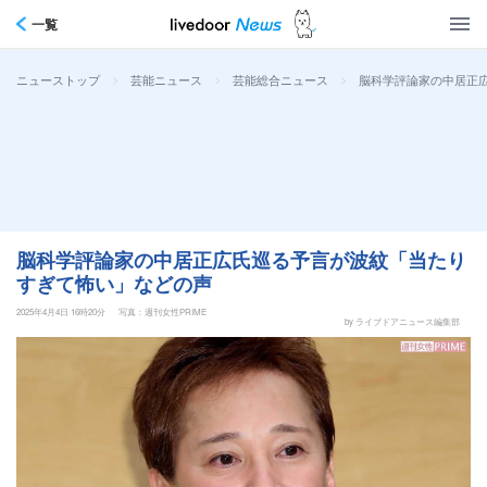
一覧
>
>
>
脳科学評論家の中居正
ニューストップ
芸能ニュース
芸能総合ニュース
脳科学評論家の中居正広氏巡る予言が波紋「当たり
すぎて怖い」などの声
2025年4月4日 16時20分
写真：週刊女性PRIME
by ライブドアニュース編集部