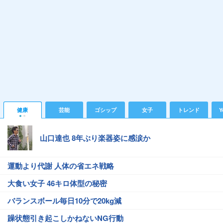
健康
芸能
ゴシップ
女子
トレンド
Y
山口達也 8年ぶり楽器姿に感涙か
運動より代謝 人体の省エネ戦略
大食い女子 46キロ体型の秘密
バランスボール毎日10分で20kg減
躁状態引き起こしかねないNG行動