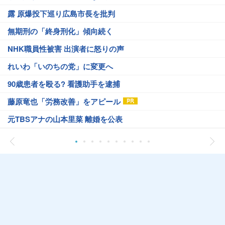
露 原爆投下巡り広島市長を批判
無期刑の「終身刑化」傾向続く
NHK職員性被害 出演者に怒りの声
れいわ「いのちの党」に変更へ
90歳患者を殴る? 看護助手を逮捕
藤原竜也「労務改善」をアピール
元TBSアナの山本里菜 離婚を公表