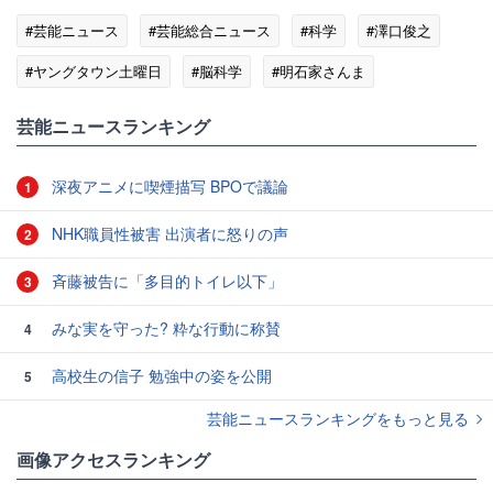
#芸能ニュース
#芸能総合ニュース
#科学
#澤口俊之
#ヤングタウン土曜日
#脳科学
#明石家さんま
#笑っていいとも！
芸能ニュースランキング
深夜アニメに喫煙描写 BPOで議論
1
NHK職員性被害 出演者に怒りの声
2
斉藤被告に「多目的トイレ以下」
3
みな実を守った? 粋な行動に称賛
4
高校生の信子 勉強中の姿を公開
5
芸能ニュースランキングをもっと見る
画像アクセスランキング