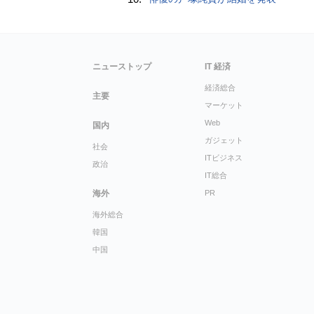
ニューストップ
IT 経済
経済総合
主要
マーケット
Web
国内
ガジェット
社会
ITビジネス
政治
IT総合
海外
PR
海外総合
韓国
中国