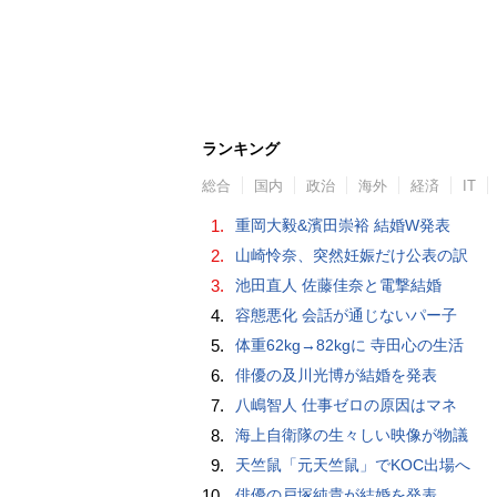
ランキング
総合
国内
政治
海外
経済
IT
1.
重岡大毅&濱田崇裕 結婚W発表
2.
山崎怜奈、突然妊娠だけ公表の訳
3.
池田直人 佐藤佳奈と電撃結婚
4.
容態悪化 会話が通じないパー子
5.
体重62kg→82kgに 寺田心の生活
6.
俳優の及川光博が結婚を発表
7.
八嶋智人 仕事ゼロの原因はマネ
8.
海上自衛隊の生々しい映像が物議
9.
天竺鼠「元天竺鼠」でKOC出場へ
10.
俳優の戸塚純貴が結婚を発表