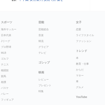
スポーツ
芸能
女子
海外サッカー
芸能総合
恋愛
日本代表
音楽
ライフスタイル
Jリーグ
韓流
ファッション
プロ野球
グラビア
トレンド
MLB
テレビ
本
ゴルフ
ゴシップ
教育・仕事
テニス
からだ
格闘技
映画
マネー
競馬
レビュー
車
相撲
プレゼント
グルメ
バスケ
特集
バレー
YouTube
フィギュア