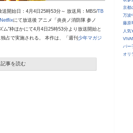
京都
送開始日：4月4日25時53分～ 放送局：MBS/
TB
万波
Netflix
にて放送後 アニメ「炎炎ノ消防隊 参ノ
藤原
ズム”枠ほかにて4月4日25時53分より放送開始と
人気Y
独占で実施される。 本作は、「週刊
少年マガジ
VI
パー
オリ
記事を読む