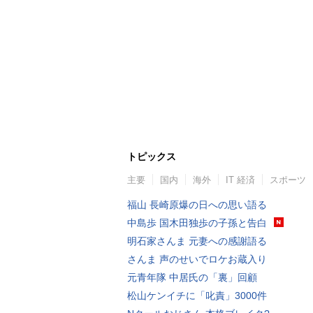
トピックス
主要
国内
海外
IT 経済
スポーツ
福山 長崎原爆の日への思い語る
中島歩 国木田独歩の子孫と告白
明石家さんま 元妻への感謝語る
さんま 声のせいでロケお蔵入り
元青年隊 中居氏の「裏」回顧
松山ケンイチに「叱責」3000件