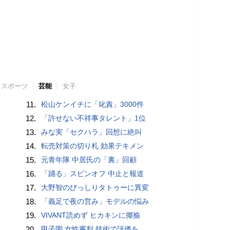
スポーツ
芸能
女子
11.
松山ケンイチに「叱責」3000件
12.
「許せない不祥事タレント」1位
13.
みな実「セクハラ」回想に絶叫
14.
転売対策の切り札 効果テキメン
15.
元青年隊 中居氏の「裏」回顧
16.
「踊る」スピンオフ 中止と報道
17.
大野智のびっしりタトゥーに異変
18.
「義足で夜の営み」モデルの悩み
19.
VIVANT読めず ヒカキンに揶揄
20.
甲子園 女性審判 技術で評価を