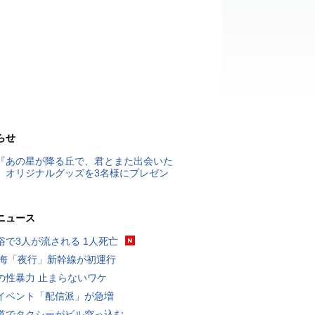
らせ
『あの星が降る丘で、君とまた出会いた
』オリジナルグッズを3名様にプレゼン
ニュース
浴で3人が流される 1人死亡
東海「夜行」新幹線が初運行
の性暴力 止まらないワケ
イベント「配信派」が急増
道でタクシーがビル突っ込む