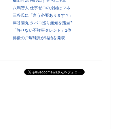
福山雅治 飛び出す客らに注意
八嶋智人 仕事ゼロの原因はマネ
三谷氏に「言う必要あります？」
岸谷蘭丸 タバコ巡り無知を露呈?
「許せない不祥事タレント」1位
俳優の戸塚純貴が結婚を発表