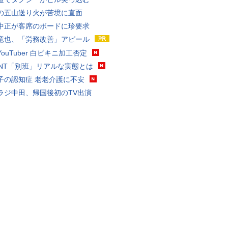
の五山送り火が苦境に直面
中正が客席のボードに珍要求
竜也、「労務改善」アピール
ouTuber 白ビキニ加工否定
VANT「別班」リアルな実態とは
子の認知症 老老介護に不安
ラジ中田、帰国後初のTV出演