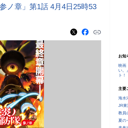
ノ章」第1話 4月4日25時53
お知
映画
い。
ト！
主要
海水
JR
教員
夏の
表参