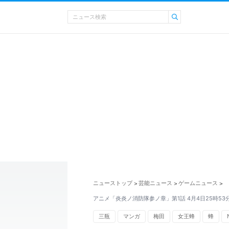
ニューストップ
芸能ニュース
ゲームニュース
>
>
>
アニメ「炎炎ノ消防隊参ノ章」第1話 4月4日25時5
三瓶
マンガ
梅田
女王蜂
蜂
ゲームの話題