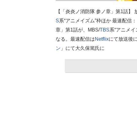
【「炎炎ノ消防隊 参ノ章」第1話】 放
S
系“アニメイズム”枠ほか 最速配信：
章」第1話が、MBS/
TBS
系“アニメイ
なる。最速配信は
Netflix
にて放送後に
ン
」にて大久保篤氏に