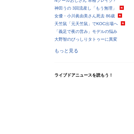
Nクールおじさん 本格ブレイク?
神田うの 3回流産し「もう無理」
女優・小川眞由美さん死去 86歳
天竺鼠「元天竺鼠」でKOC出場へ
「義足で夜の営み」モデルの悩み
大野智のびっしりタトゥーに異変
もっと見る
ライブドアニュースを読もう！