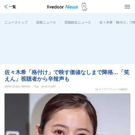
一覧
>
>
>
佐々木希「格付け」で
ニューストップ
芸能ニュース
芸能総合ニュース
佐々木希「格付け」で映す価値なしまで降格…「笑
えん」視聴者から辛辣声も
2025年3月23日 16時50分
写真：Smart FLASH
by ライブドアニュース編集部