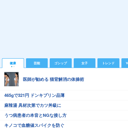
健康
芸能
ゴシップ
女子
トレンド
Y
医師が勧める 猫背解消の体操術
465gで321円 ドンキプリン品薄
麻辣湯 具材次第でカツ丼級に
うつ病患者の本音とNGな接し方
キノコで血糖値スパイクを防ぐ