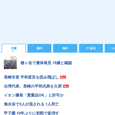
主要
国内
海外
IT 経済
ス
槍ヶ岳で遺体発見 19歳と確認
長崎市長 平和宣言を読み飛ばし
台湾代表、長崎の平和式典を欠席
イオン爆発「貴重品OK」と許可か
海水浴で3人が流される 1人死亡
甲子園 10年ぶりに初戦で姿消す