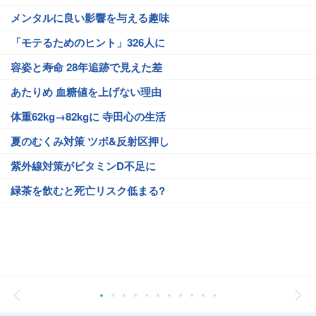
メンタルに良い影響を与える趣味
「モテるためのヒント」326人に
容姿と寿命 28年追跡で見えた差
あたりめ 血糖値を上げない理由
体重62kg→82kgに 寺田心の生活
夏のむくみ対策 ツボ&反射区押し
紫外線対策がビタミンD不足に
緑茶を飲むと死亡リスク低まる?