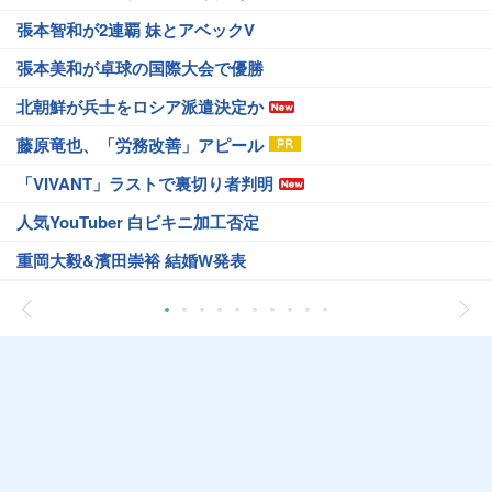
張本智和が2連覇 妹とアベックV
張本美和が卓球の国際大会で優勝
北朝鮮が兵士をロシア派遣決定か
藤原竜也、「労務改善」アピール
「VIVANT」ラストで裏切り者判明
人気YouTuber 白ビキニ加工否定
重岡大毅&濱田崇裕 結婚W発表