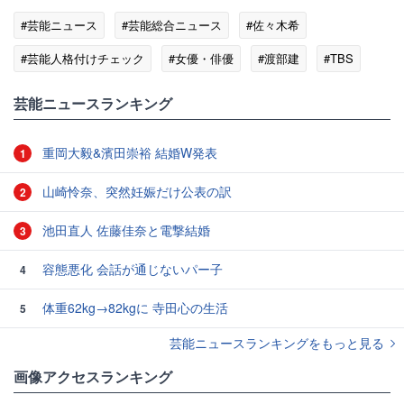
#芸能ニュース
#芸能総合ニュース
#佐々木希
#芸能人格付けチェック
#女優・俳優
#渡部建
#TBS
芸能ニュースランキング
重岡大毅&濱田崇裕 結婚W発表
1
山崎怜奈、突然妊娠だけ公表の訳
2
池田直人 佐藤佳奈と電撃結婚
3
容態悪化 会話が通じないパー子
4
体重62kg→82kgに 寺田心の生活
5
芸能ニュースランキングをもっと見る
画像アクセスランキング