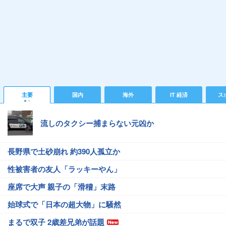
主要
国内
海外
IT 経済
ス
流しのタクシー捕まらない元凶か
長野県で土砂崩れ 約390人孤立か
性被害者の友人「ラッキーやん」
座席で大声 親子の「滑稽」末路
始球式で「日本の超大物」に騒然
まるで双子 2歳差兄弟が話題