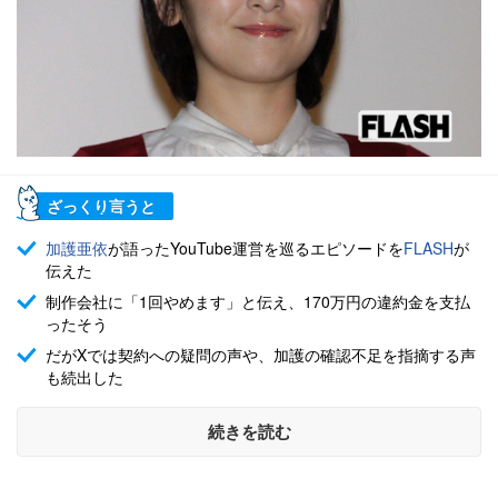
ざっくり言うと
加護亜依
が語ったYouTube運営を巡るエピソードを
FLASH
が
伝えた
制作会社に「1回やめます」と伝え、170万円の違約金を支払
ったそう
だがXでは契約への疑問の声や、加護の確認不足を指摘する声
も続出した
続きを読む