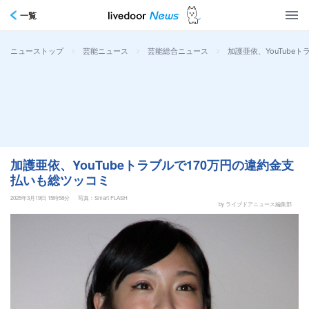
一覧
>
>
>
加護亜依、YouTube
ニューストップ
芸能ニュース
芸能総合ニュース
加護亜依、YouTubeトラブルで170万円の違約金支
払いも総ツッコミ
2025年3月19日 15時58分
写真：Smart FLASH
by ライブドアニュース編集部