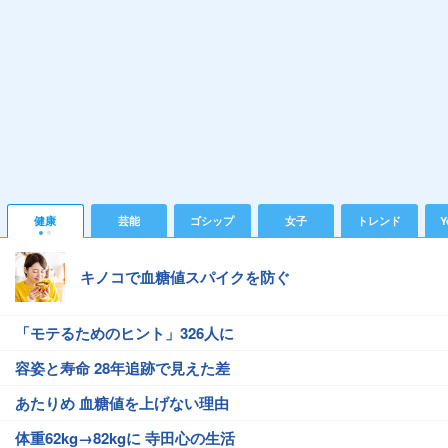
健康
芸能
ゴシップ
女子
トレンド
Y
キノコで血糖値スパイクを防ぐ
「モテるためのヒント」326人に
容姿と寿命 28年追跡で見えた差
あたりめ 血糖値を上げない理由
体重62kg→82kgに 寺田心の生活