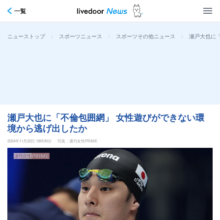
一覧
>
>
>
瀬戸大也に
ニューストップ
スポーツニュース
スポーツその他ニュース
瀬戸大也に「不倫包囲網」 女性遊びができない環
境から逃げ出したか
2024年11月22日 16時30分
写真：週刊女性PRIME