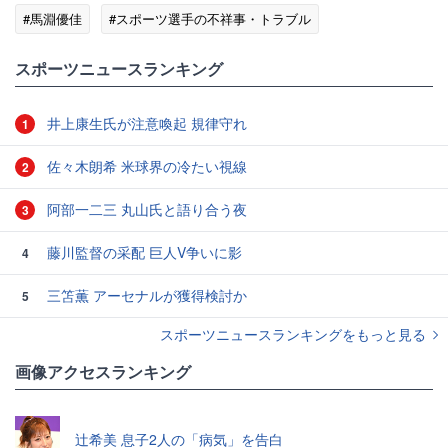
#馬淵優佳
#スポーツ選手の不祥事・トラブル
スポーツニュースランキング
井上康生氏が注意喚起 規律守れ
1
佐々木朗希 米球界の冷たい視線
2
阿部一二三 丸山氏と語り合う夜
3
藤川監督の采配 巨人V争いに影
4
三笘薫 アーセナルが獲得検討か
5
スポーツニュースランキングをもっと見る
画像アクセスランキング
辻希美 息子2人の「病気」を告白