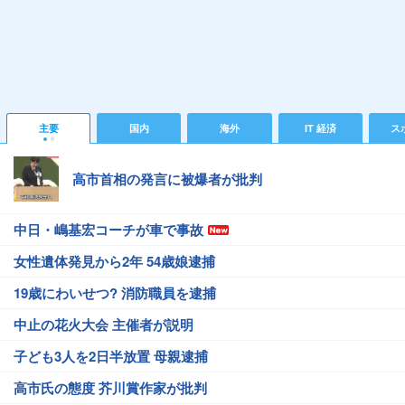
主要
国内
海外
IT 経済
ス
高市首相の発言に被爆者が批判
中日・嶋基宏コーチが車で事故
女性遺体発見から2年 54歳娘逮捕
19歳にわいせつ? 消防職員を逮捕
中止の花火大会 主催者が説明
子ども3人を2日半放置 母親逮捕
高市氏の態度 芥川賞作家が批判