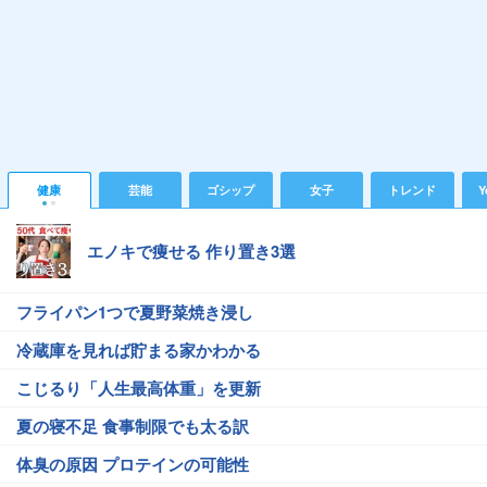
健康
芸能
ゴシップ
女子
トレンド
Y
エノキで痩せる 作り置き3選
フライパン1つで夏野菜焼き浸し
冷蔵庫を見れば貯まる家かわかる
こじるり「人生最高体重」を更新
夏の寝不足 食事制限でも太る訳
体臭の原因 プロテインの可能性