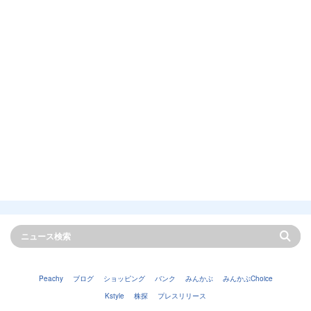
Peachy
ブログ
ショッピング
バンク
みんかぶ
みんかぶChoice
Kstyle
株探
プレスリリース