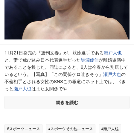
11月21日発売の『週刊文春』が、競泳選手である
瀬戸大也
と、妻で飛び込み日本代表選手だった
馬淵優佳
が離婚協議中
であることを報じた。同誌によると、2人は今春から別居して
いるという。【写真】「この関係ゲロ吐きそう」
瀬戸大也
の
不倫相手とされる女性のSNSこの報道にネット上では、《き
っと
瀬戸大也
はまた女関係でや
続きを読む
#スポーツニュース
#スポーツその他ニュース
#瀬戸大也