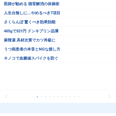
医師が勧める 猫背解消の体操術
人生台無しに…やめるべき7項目
さくらんぼ 驚くべき効果効能
465gで321円 ドンキプリン品薄
麻辣湯 具材次第でカツ丼級に
うつ病患者の本音とNGな接し方
キノコで血糖値スパイクを防ぐ