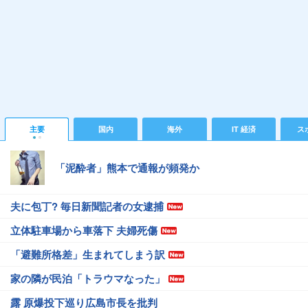
主要
国内
海外
IT 経済
ス
「泥酔者」熊本で通報が頻発か
夫に包丁? 毎日新聞記者の女逮捕
立体駐車場から車落下 夫婦死傷
「避難所格差」生まれてしまう訳
家の隣が民泊「トラウマなった」
露 原爆投下巡り広島市長を批判