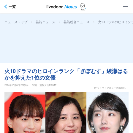
一覧
>
>
>
火10ドラマのヒロイン
ニューストップ
芸能ニュース
芸能総合ニュース
火10ドラマのヒロインランク「ぎぼむす」綾瀬はる
かを抑えた1位の女優
2024年10月8日 20時0分
写真：週刊女性PRIME
by ライブドアニュース編集部