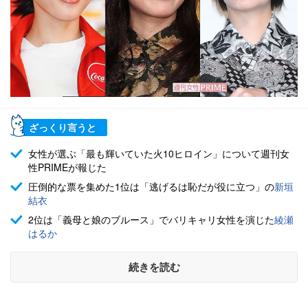
ざっくり言うと
女性が選ぶ「最も輝いていた火10ヒロイン」について週刊女
性PRIMEが報じた
圧倒的な票を集めた1位は「逃げるは恥だが役に立つ」の
新垣
結衣
2位は「義母と娘のブルース」でバリキャリ女性を演じた
綾瀬
はるか
続きを読む