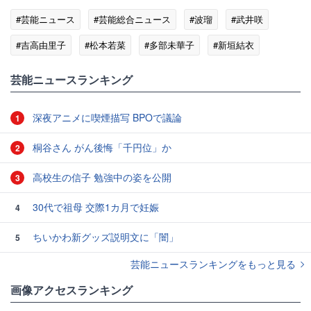
#芸能ニュース
#芸能総合ニュース
#波瑠
#武井咲
#吉高由里子
#松本若菜
#多部未華子
#新垣結衣
#綾瀬はるか
芸能ニュースランキング
深夜アニメに喫煙描写 BPOで議論
1
桐谷さん がん後悔「千円位」か
2
高校生の信子 勉強中の姿を公開
3
30代で祖母 交際1カ月で妊娠
4
ちいかわ新グッズ説明文に「闇」
5
芸能ニュースランキングをもっと見る
画像アクセスランキング