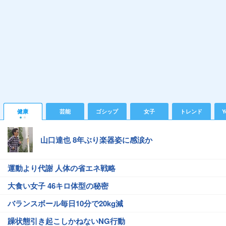
健康
芸能
ゴシップ
女子
トレンド
Y
山口達也 8年ぶり楽器姿に感涙か
運動より代謝 人体の省エネ戦略
大食い女子 46キロ体型の秘密
バランスボール毎日10分で20kg減
躁状態引き起こしかねないNG行動