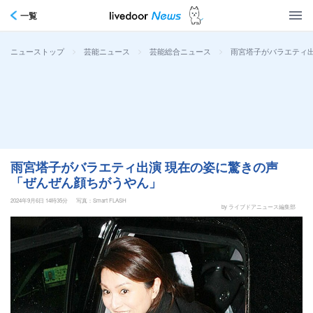
一覧
>
>
>
雨宮塔子がバラエティ
ニューストップ
芸能ニュース
芸能総合ニュース
雨宮塔子がバラエティ出演 現在の姿に驚きの声
「ぜんぜん顔ちがうやん」
2024年9月6日 14時35分
写真：Smart FLASH
by ライブドアニュース編集部