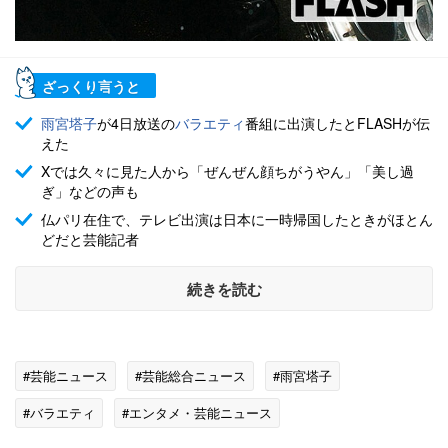
ざっくり言うと
雨宮塔子
が4日放送の
バラエティ
番組に出演したとFLASHが伝
えた
Xでは久々に見た人から「ぜんぜん顔ちがうやん」「美し過
ぎ」などの声も
仏パリ在住で、テレビ出演は日本に一時帰国したときがほとん
どだと芸能記者
続きを読む
#芸能ニュース
#芸能総合ニュース
#雨宮塔子
#バラエティ
#エンタメ・芸能ニュース