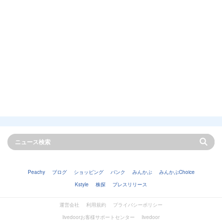
Peachy
ブログ
ショッピング
バンク
みんかぶ
みんかぶChoice
Kstyle
株探
プレスリリース
運営会社
利用規約
プライバシーポリシー
livedoorお客様サポートセンター
livedoor