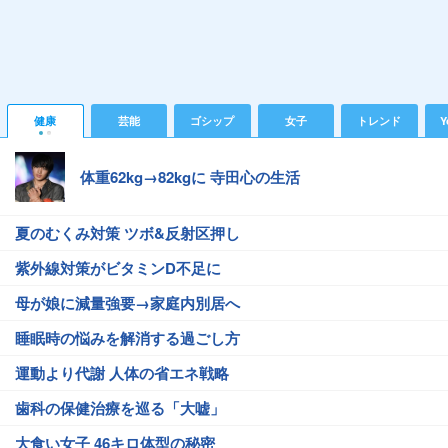
健康
芸能
ゴシップ
女子
トレンド
Y
体重62kg→82kgに 寺田心の生活
夏のむくみ対策 ツボ&反射区押し
紫外線対策がビタミンD不足に
母が娘に減量強要→家庭内別居へ
睡眠時の悩みを解消する過ごし方
運動より代謝 人体の省エネ戦略
歯科の保健治療を巡る「大嘘」
大食い女子 46キロ体型の秘密