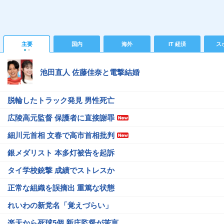
主要
国内
海外
IT 経済
ス
池田直人 佐藤佳奈と電撃結婚
脱輪したトラック発見 男性死亡
広陵高元監督 保護者に直接謝罪
細川元首相 文春で高市首相批判
銀メダリスト 本多灯被告を起訴
タイ学校銃撃 成績でストレスか
正常な組織を誤摘出 重篤な状態
れいわの新党名「覚えづらい」
楽天から死球5個 新庄監督が苦言