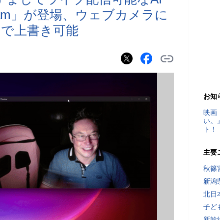
e-Cam」が登場、ウェブカメラに
ムで上書き可能
お知
映画
い。
ト！
主要
秋篠
新潟
北日
子ど
新幹