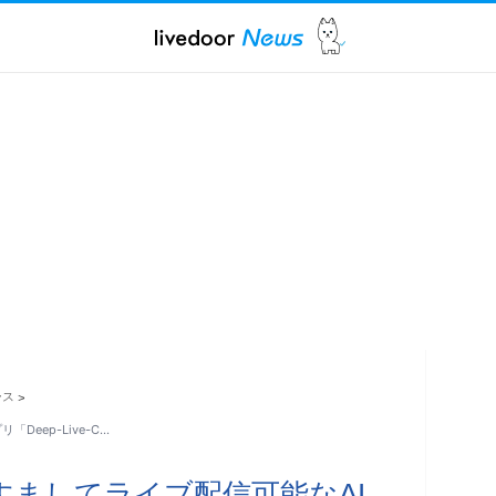
ース
>
eep-Live-C…
すましてライブ配信可能なAI