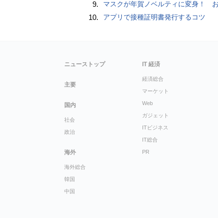
9.
マスクが年賀ノベルティに変身！ お正月特別パッケージの注文受
10.
アプリで接種証明書発行するコツ
ニューストップ
IT 経済
経済総合
主要
マーケット
Web
国内
ガジェット
社会
ITビジネス
政治
IT総合
海外
PR
海外総合
韓国
中国