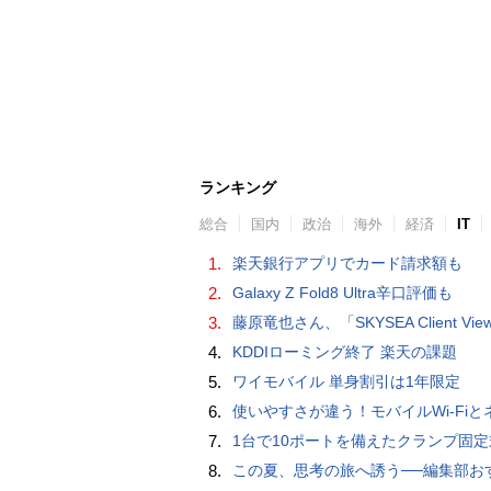
ランキング
総合
国内
政治
海外
経済
IT
1.
楽天銀行アプリでカード請求額も
2.
Galaxy Z Fold8 Ultra辛口評価も
3.
藤原竜也さん、「SKYSEA Client View」新CMで「AI労務改善」をアピール 働き方をAIが分析したら「すぐに休んで」と
4.
KDDIローミング終了 楽天の課題
5.
ワイモバイル 単身割引は1年限定
6.
使いやすさが違う！モバイルWi-FiとネットHDD【PC-DIY 
7.
1台で10ポートを備えたクランプ固定式電源タップ「Anker Nano Power Strip (10-in-1, 70W, クランプ式)」
8.
この夏、思考の旅へ誘う──編集部おすすめの7冊：WIRED BOOK G