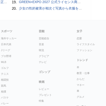
付開始
19.
GREEN×EXPO 2027 公式ライセンス商品！初の「トゥンクトゥンク」公式LINEスタンプ、販売開始
20.
少女の性的被害が相次ぐ写真から衣服を剥ぎ取るAIポルノアプリ「ClothOff」の背後にいる人物とは？
スポーツ
芸能
女子
海外サッカー
芸能総合
恋愛
日本代表
音楽
ライフスタイル
Jリーグ
韓流
ファッション
プロ野球
グラビア
トレンド
MLB
テレビ
本
ゴルフ
ゴシップ
教育・仕事
テニス
からだ
格闘技
映画
マネー
競馬
レビュー
車
相撲
プレゼント
グルメ
バスケ
特集
バレー