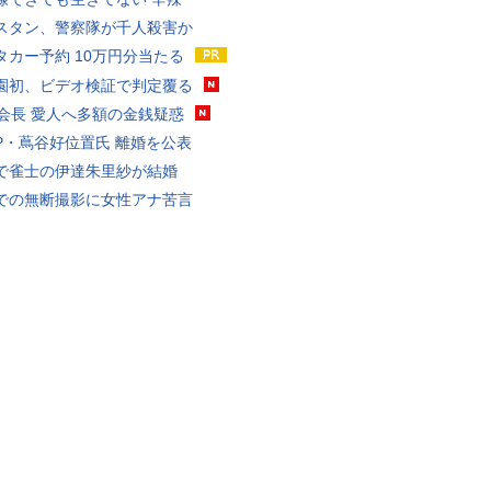
スタン、警察隊が千人殺害か
タカー予約 10万円分当たる
園初、ビデオ検証で判定覆る
FA会長 愛人へ多額の金銭疑惑
P・蔦谷好位置氏 離婚を公表
で雀士の伊達朱里紗が結婚
での無断撮影に女性アナ苦言