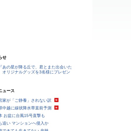
らせ
『あの星が降る丘で、君とまた出会いた
』オリジナルグッズを3名様にプレゼン
ニュース
宮家が「ご静養」されない訳
県中越に線状降水帯直前予測
本 お盆に台風15号直撃も
も追い マンションへ侵入か
線できても生きてない 辛辣