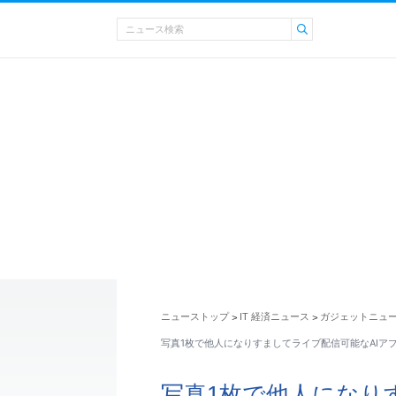
ニューストップ
IT 経済ニュース
ガジェットニュ
>
>
写真1枚で他人になりすましてライブ配信可能なAIアプリ「D
写真1枚で他人になり