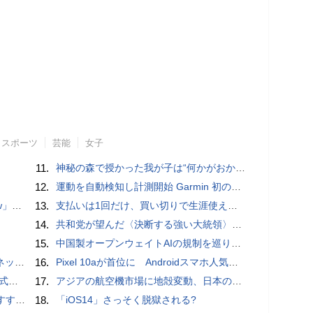
スポーツ
芸能
女子
11.
神秘の森で授かった我が子は“何かがおかしい”『ナイトボーン -夜哭-』本編映像解禁 母の絶叫顔うちわが全国の劇場に［ホラー通信］
12.
運動を自動検知し計測開始 Garmin 初のスマートバンドを発売 10日間のロングバッテリーで手間いらず
言われる？
13.
支払いは1回だけ、買い切りで生涯使えるプランがあるオンラインストレージ4選
14.
共和党が望んだ〈決断する強い大統領〉が統治するアメリカの到来──「アメリカン・ドッペルゲンガー」by 池田純一#14
15.
中国製オープンウェイトAIの規制を巡り、シリコンバレーで意見が二分
秋の陣】
16.
Pixel 10aが首位に Androidスマホ人気ランキングTOP10 2026/8/8
レビュー
17.
アジアの航空機市場に地殻変動、日本のサプライヤーに影響も
UIDE
18.
「iOS14」さっそく脱獄される?