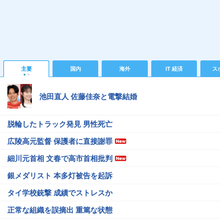
主要
国内
海外
IT 経済
ス
池田直人 佐藤佳奈と電撃結婚
脱輪したトラック発見 男性死亡
広陵高元監督 保護者に直接謝罪
細川元首相 文春で高市首相批判
銀メダリスト 本多灯被告を起訴
タイ学校銃撃 成績でストレスか
正常な組織を誤摘出 重篤な状態