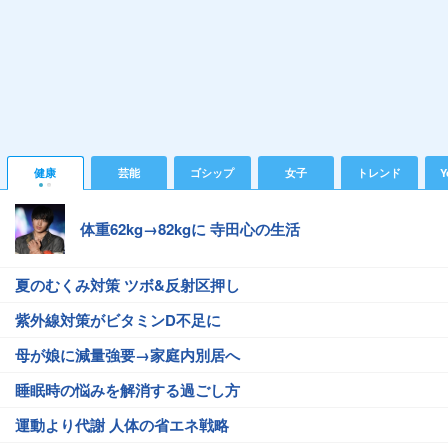
健康
芸能
ゴシップ
女子
トレンド
Y
体重62kg→82kgに 寺田心の生活
夏のむくみ対策 ツボ&反射区押し
紫外線対策がビタミンD不足に
母が娘に減量強要→家庭内別居へ
睡眠時の悩みを解消する過ごし方
運動より代謝 人体の省エネ戦略