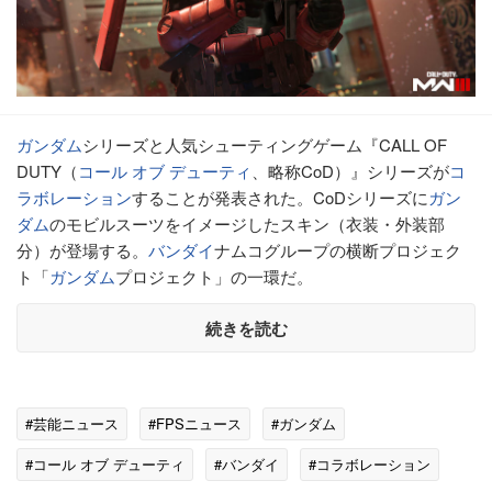
ガンダム
シリーズと人気シューティングゲーム『CALL OF
DUTY（
コール オブ デューティ
、略称CoD）』シリーズが
コ
ラボレーション
することが発表された。CoDシリーズに
ガン
ダム
のモビルスーツをイメージしたスキン（衣装・外装部
分）が登場する。
バンダイ
ナムコグループの横断プロジェク
ト「
ガンダム
プロジェクト」の一環だ。
続きを読む
#芸能ニュース
#FPSニュース
#ガンダム
#コール オブ デューティ
#バンダイ
#コラボレーション