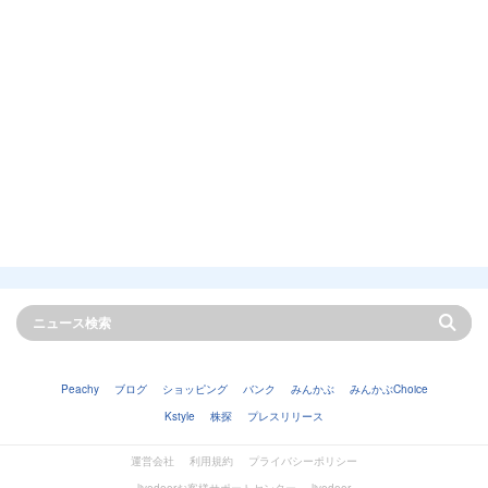
Peachy
ブログ
ショッピング
バンク
みんかぶ
みんかぶChoice
Kstyle
株探
プレスリリース
運営会社
利用規約
プライバシーポリシー