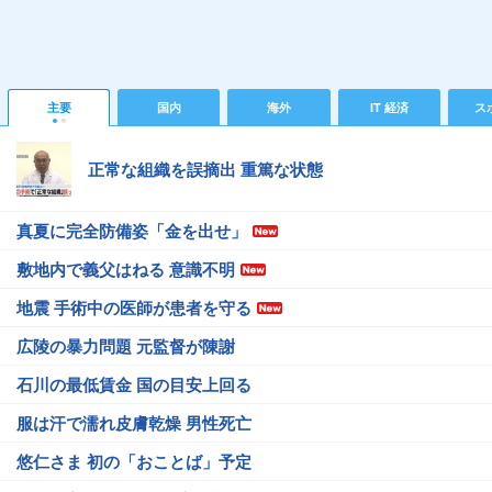
主要
国内
海外
IT 経済
ス
正常な組織を誤摘出 重篤な状態
真夏に完全防備姿「金を出せ」
敷地内で義父はねる 意識不明
地震 手術中の医師が患者を守る
広陵の暴力問題 元監督が陳謝
石川の最低賃金 国の目安上回る
服は汗で濡れ皮膚乾燥 男性死亡
悠仁さま 初の「おことば」予定