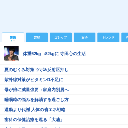
健康
芸能
ゴシップ
女子
トレンド
Y
体重62kg→82kgに 寺田心の生活
夏のむくみ対策 ツボ&反射区押し
紫外線対策がビタミンD不足に
母が娘に減量強要→家庭内別居へ
睡眠時の悩みを解消する過ごし方
運動より代謝 人体の省エネ戦略
歯科の保健治療を巡る「大嘘」