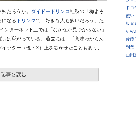
ドコ
存知だろうか。
ダイドードリンコ
社製の「梅よろ
使い
セになる
ドリンク
で、好きな人も多いだろう。た
板倉
しい。インターネット上では「なかなか見つからない」
VI
ばしば挙がっている。過去には、「意味わからん
佐藤
副業
ツイッター（現・X）上を騒がせたこともあり、J
山田
記事を読む