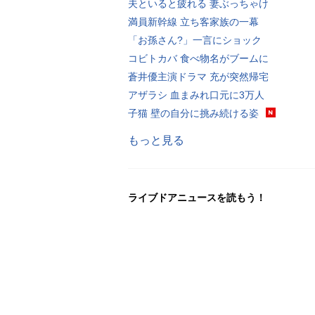
夫といると疲れる 妻ぶっちゃけ
満員新幹線 立ち客家族の一幕
「お孫さん?」一言にショック
コビトカバ 食べ物名がブームに
蒼井優主演ドラマ 充が突然帰宅
アザラシ 血まみれ口元に3万人
子猫 壁の自分に挑み続ける姿
もっと見る
ライブドアニュースを読もう！