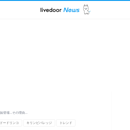
突如登場…その理由…
ドードリンコ
キリンビバレッジ
トレンド