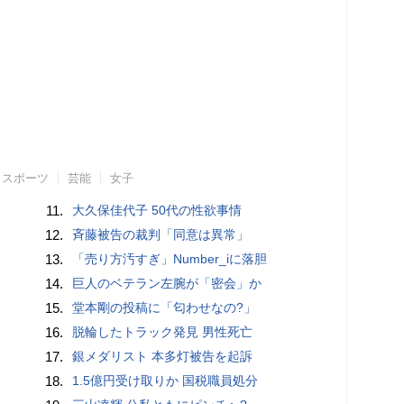
スポーツ
芸能
女子
11.
大久保佳代子 50代の性欲事情
12.
斉藤被告の裁判「同意は異常」
13.
「売り方汚すぎ」Number_iに落胆
14.
巨人のベテラン左腕が「密会」か
15.
堂本剛の投稿に「匂わせなの?」
16.
脱輪したトラック発見 男性死亡
17.
銀メダリスト 本多灯被告を起訴
18.
1.5億円受け取りか 国税職員処分