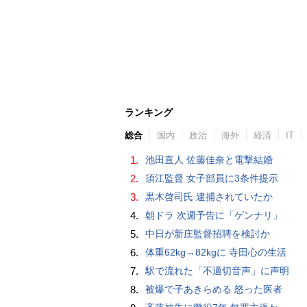
ランキング
総合
国内
政治
海外
経済
IT
1.
池田直人 佐藤佳奈と電撃結婚
2.
須江監督 女子部員に3条件提示
3.
黒木啓司氏 逮捕されていたか
4.
朝ドラ 次週予告に「ゲンナリ」
5.
中日が新庄監督招聘を検討か
6.
体重62kg→82kgに 寺田心の生活
7.
駅で流れた「不適切音声」に声明
8.
被爆で子あきらめる 怒った医者