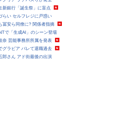
モ新銀行「誕生祭」に盲点
づらい セルフレジに戸惑い
も冨安ら同僚に? 関係者指摘
VANTで「生成AI」のシーン登場
佳奈 芸能事務所所属を発表
でグラビア バレて退職過去
五郎さん アド街最後の出演