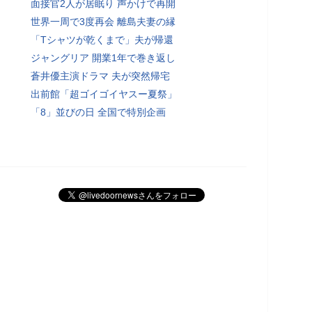
面接官2人が居眠り 声かけで再開
世界一周で3度再会 離島夫妻の縁
「Tシャツが乾くまで」夫が帰還
ジャングリア 開業1年で巻き返し
蒼井優主演ドラマ 夫が突然帰宅
出前館「超ゴイゴイヤスー夏祭」
「8」並びの日 全国で特別企画