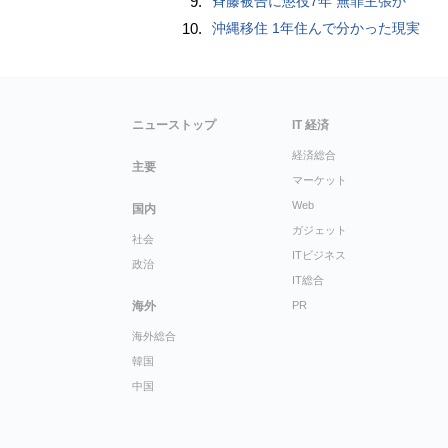
9.
斉藤被告に懲役7年 無罪主張か
10.
沖縄移住 1年住んで分かった現実
ニューストップ
IT 経済
経済総合
主要
マーケット
Web
国内
ガジェット
社会
ITビジネス
政治
IT総合
海外
PR
海外総合
韓国
中国