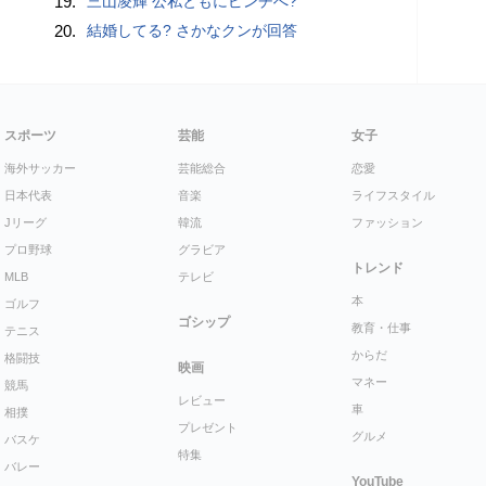
19.
三山凌輝 公私ともにピンチへ?
20.
結婚してる? さかなクンが回答
スポーツ
芸能
女子
海外サッカー
芸能総合
恋愛
日本代表
音楽
ライフスタイル
Jリーグ
韓流
ファッション
プロ野球
グラビア
トレンド
MLB
テレビ
本
ゴルフ
ゴシップ
教育・仕事
テニス
からだ
格闘技
映画
マネー
競馬
レビュー
車
相撲
プレゼント
グルメ
バスケ
特集
バレー
YouTube