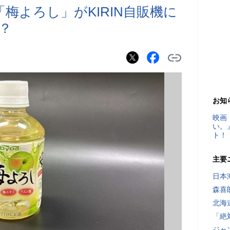
「梅よろし」がKIRIN自販機に
？
お知
映画
い。
ト！
主要
日本
森喜
北海
「絶
ジャ