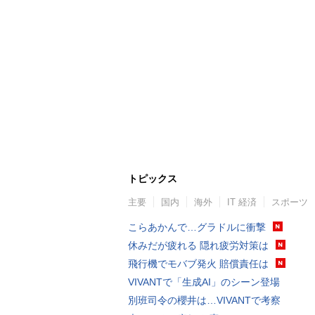
トピックス
主要
国内
海外
IT 経済
スポーツ
こらあかんで…グラドルに衝撃
休みだが疲れる 隠れ疲労対策は
飛行機でモバブ発火 賠償責任は
VIVANTで「生成AI」のシーン登場
別班司令の櫻井は…VIVANTで考察