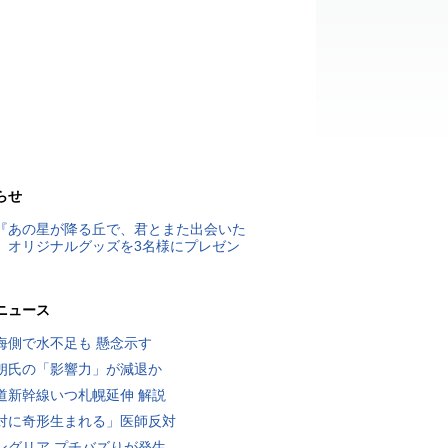
らせ
『あの星が降る丘で、君とまた出会いた
』オリジナルグッズを3名様にプレゼン
ニュース
海側で水不足も 懸念示す
朗氏の「影響力」が減退か
道新幹線いつ札幌延伸 解説
対に奇形生まれる」医師反対
ングリア プチバズりが発生