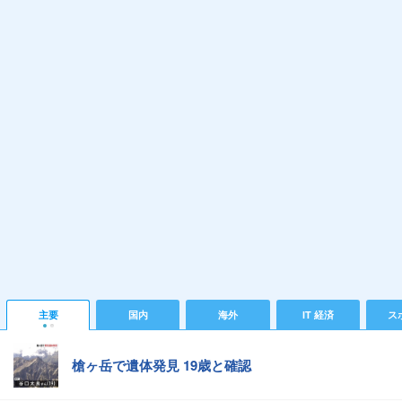
主要
国内
海外
IT 経済
ス
槍ヶ岳で遺体発見 19歳と確認