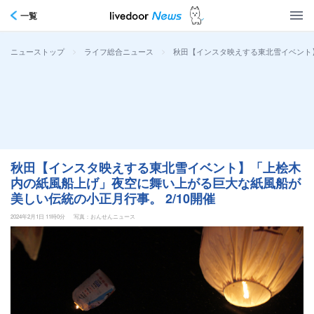
一覧
>
>
秋田【インスタ映えする東北雪イベント】
ニューストップ
ライフ総合ニュース
秋田【インスタ映えする東北雪イベント】「上桧木
内の紙風船上げ」夜空に舞い上がる巨大な紙風船が
美しい伝統の小正月行事。 2/10開催
2024年2月1日 11時0分
写真：おんせんニュース