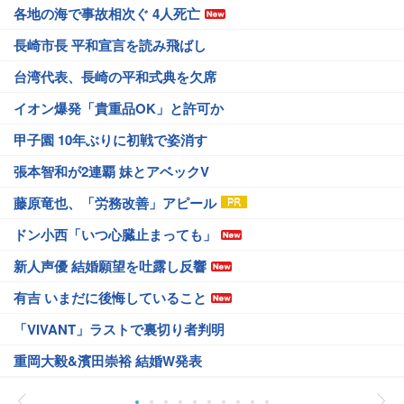
各地の海で事故相次ぐ 4人死亡
長崎市長 平和宣言を読み飛ばし
台湾代表、長崎の平和式典を欠席
イオン爆発「貴重品OK」と許可か
甲子園 10年ぶりに初戦で姿消す
張本智和が2連覇 妹とアベックV
藤原竜也、「労務改善」アピール
ドン小西「いつ心臓止まっても」
新人声優 結婚願望を吐露し反響
有吉 いまだに後悔していること
「VIVANT」ラストで裏切り者判明
重岡大毅&濱田崇裕 結婚W発表