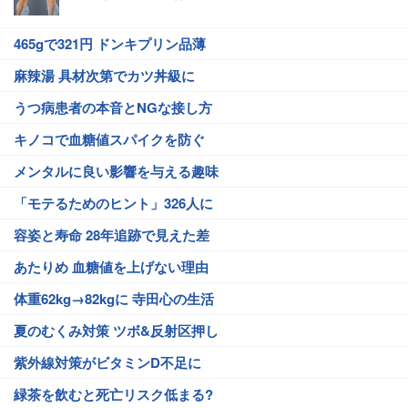
465gで321円 ドンキプリン品薄
麻辣湯 具材次第でカツ丼級に
うつ病患者の本音とNGな接し方
キノコで血糖値スパイクを防ぐ
メンタルに良い影響を与える趣味
「モテるためのヒント」326人に
容姿と寿命 28年追跡で見えた差
あたりめ 血糖値を上げない理由
体重62kg→82kgに 寺田心の生活
夏のむくみ対策 ツボ&反射区押し
紫外線対策がビタミンD不足に
緑茶を飲むと死亡リスク低まる?