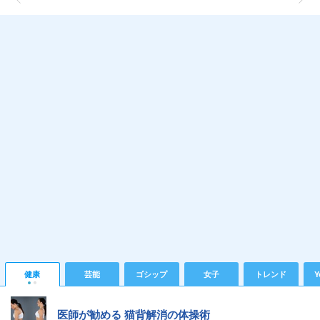
健康
芸能
ゴシップ
女子
トレンド
Y
医師が勧める 猫背解消の体操術