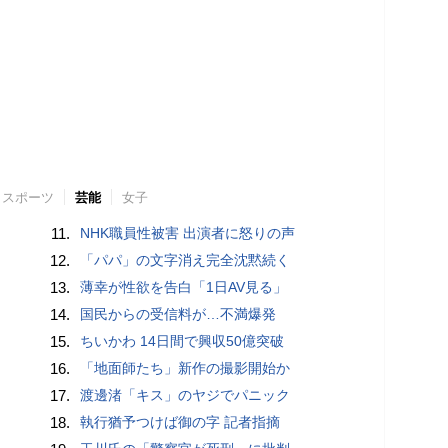
スポーツ
芸能
女子
11.
NHK職員性被害 出演者に怒りの声
12.
「パパ」の文字消え完全沈黙続く
13.
薄幸が性欲を告白「1日AV見る」
14.
国民からの受信料が…不満爆発
15.
ちいかわ 14日間で興収50億突破
16.
「地面師たち」新作の撮影開始か
17.
渡邊渚「キス」のヤジでパニック
18.
執行猶予つけば御の字 記者指摘