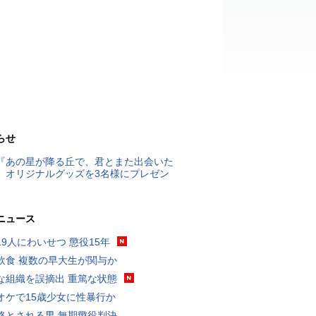
らせ
『あの星が降る丘で、君とまた出会いた
』オリジナルグッズを3名様にプレゼン
ニュース
19人にわいせつ 懲役15年
飲食 複数の早大生が関与か
な組織を誤摘出 重篤な状態
オケで15歳少女に性暴行か
格とされる男 無期懲役判決