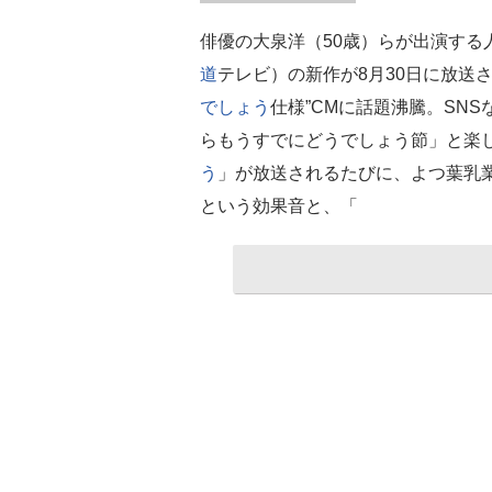
俳優の大泉洋（50歳）らが出演する
道
テレビ）の新作が8月30日に放送
でしょう
仕様”CMに話題沸騰。SN
らもうすでにどうでしょう節」と楽
う
」が放送されるたびに、よつ葉乳業
という効果音と、「