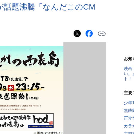
が話題沸騰「なんだこのCM
お知
映画
い。
ト！
主要
少年
無銭
正常
カラ
主犯