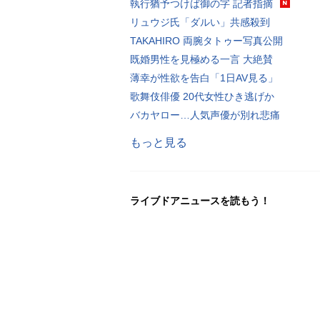
執行猶予つけば御の字 記者指摘
リュウジ氏「ダルい」共感殺到
TAKAHIRO 両腕タトゥー写真公開
既婚男性を見極める一言 大絶賛
薄幸が性欲を告白「1日AV見る」
歌舞伎俳優 20代女性ひき逃げか
バカヤロー…人気声優が別れ悲痛
もっと見る
ライブドアニュースを読もう！