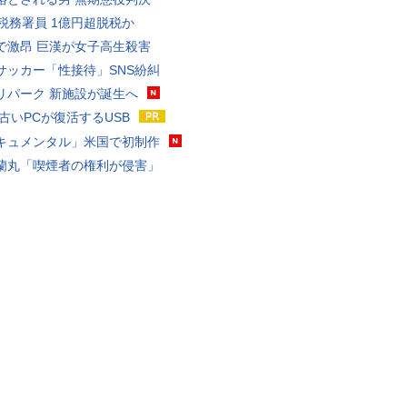
代税務署員 1億円超脱税か
で激昂 巨漢が女子高生殺害
サッカー「性接待」SNS紛糾
リパーク 新施設が誕生へ
 古いPCが復活するUSB
キュメンタル」米国で初制作
蘭丸「喫煙者の権利が侵害」