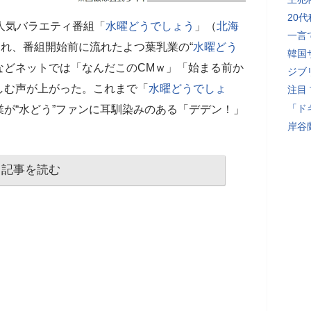
20
人気バラエティ番組「
水曜どうでしょう
」（
北海
一言
され、番組開始前に流れたよつ葉乳業の“
水曜どう
韓国
Sなどネットでは「なんだこのCMｗ」「始まる前か
ジブ
しむ声が上がった。これまで「
水曜どうでしょ
注目
「ド
が“水どう”ファンに耳馴染みのある「デデン！」
岸谷
記事を読む