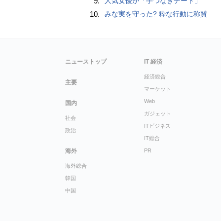
9.
人気女優が「手つなぎデート」
10.
みな実を守った? 粋な行動に称賛
ニューストップ
IT 経済
経済総合
主要
マーケット
Web
国内
ガジェット
社会
ITビジネス
政治
IT総合
海外
PR
海外総合
韓国
中国