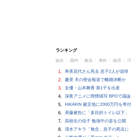
ランキング
総合
国内
政治
海外
経済
IT
1.
寿美花代さん死去 息子2人が追悼
2.
趣里 夫の密会報道で離婚決断か
3.
女優・山本舞香 第1子を出産
4.
深夜アニメに喫煙描写 BPOで議論
5.
HIKAKIN 被災地に2000万円を寄付
6.
斉藤被告に「多目的トイレ以下」
7.
高校生の信子 勉強中の姿を公開
8.
清水アキラ「無念」息子の死去に