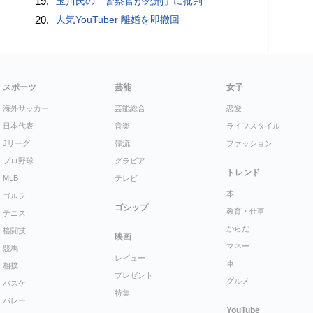
19.
玉川氏の「警察官が死刑」に批判
20.
人気YouTuber 離婚を即撤回
スポーツ
芸能
女子
海外サッカー
芸能総合
恋愛
日本代表
音楽
ライフスタイル
Jリーグ
韓流
ファッション
プロ野球
グラビア
トレンド
MLB
テレビ
本
ゴルフ
ゴシップ
教育・仕事
テニス
からだ
格闘技
映画
マネー
競馬
レビュー
車
相撲
プレゼント
グルメ
バスケ
特集
バレー
YouTube