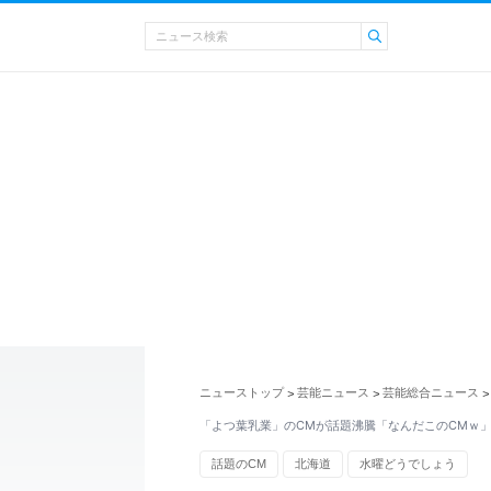
ニューストップ
芸能ニュース
芸能総合ニュース
>
>
>
「よつ葉乳業」のCMが話題沸騰「なんだこのCMｗ
話題のCM
北海道
水曜どうでしょう