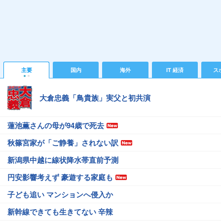
主要
国内
海外
IT 経済
ス
大倉忠義「鳥貴族」実父と初共演
蓮池薫さんの母が94歳で死去
秋篠宮家が「ご静養」されない訳
新潟県中越に線状降水帯直前予測
円安影響考えず 豪遊する家庭も
子ども追い マンションへ侵入か
新幹線できても生きてない 辛辣