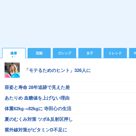
健康
芸能
ゴシップ
女子
トレンド
Y
「モテるためのヒント」326人に
容姿と寿命 28年追跡で見えた差
あたりめ 血糖値を上げない理由
体重62kg→82kgに 寺田心の生活
夏のむくみ対策 ツボ&反射区押し
紫外線対策がビタミンD不足に