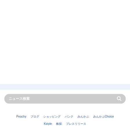
Peachy
ブログ
ショッピング
バンク
みんかぶ
みんかぶChoice
Kstyle
株探
プレスリリース