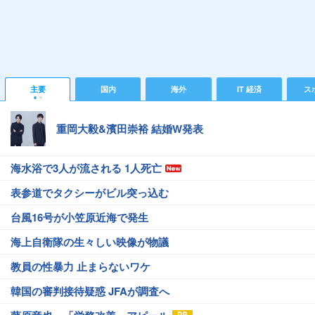
主要
国内
海外
IT 経済
ス
重岡大毅&濱田崇裕 結婚W発表
海水浴で3人が流される 1人死亡
表参道でタクシーがビル突っ込む
台風16号が小笠原近海で発生
海上自衛隊の生々しい映像が物議
教員の性暴力 止まらないワケ
韓国の審判接待疑惑 JFAが調査へ