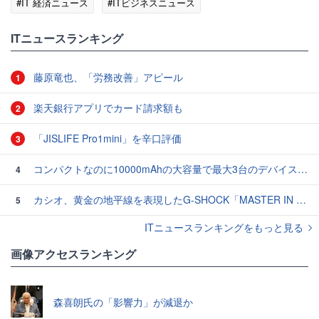
#IT 経済ニュース
#ITビジネスニュース
ITニュースランキング
藤原竜也、「労務改善」アピール
1
楽天銀行アプリでカード請求額も
2
「JISLIFE Pro1mini」を辛口評価
3
コンパクトなのに10000mAhの大容量で最大3台のデバイスを同時充電できる半固体モバイルバッテリー「SMARTCOBY Pro SLIM SS」レビュー
4
カシオ、黄金の地平線を表現したG-SHOCK「MASTER IN HORIZON GOLD」3モデル
5
ITニュースランキングをもっと見る
画像アクセスランキング
森喜朗氏の「影響力」が減退か