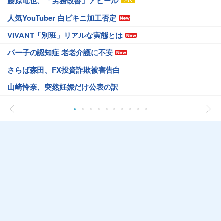
藤原竜也、「労務改善」アピール
人気YouTuber 白ビキニ加工否定
VIVANT「別班」リアルな実態とは
パー子の認知症 老老介護に不安
さらば森田、FX投資詐欺被害告白
山崎怜奈、突然妊娠だけ公表の訳