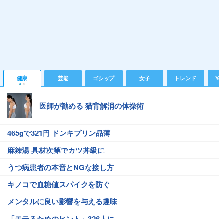
健康
芸能
ゴシップ
女子
トレンド
Y
医師が勧める 猫背解消の体操術
465gで321円 ドンキプリン品薄
麻辣湯 具材次第でカツ丼級に
うつ病患者の本音とNGな接し方
キノコで血糖値スパイクを防ぐ
メンタルに良い影響を与える趣味
「モテるためのヒント」326人に