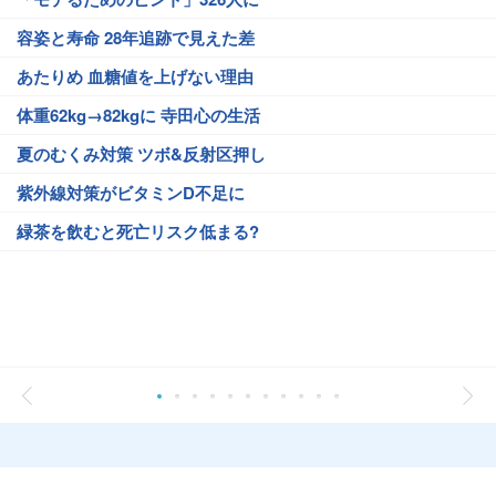
容姿と寿命 28年追跡で見えた差
あたりめ 血糖値を上げない理由
体重62kg→82kgに 寺田心の生活
夏のむくみ対策 ツボ&反射区押し
紫外線対策がビタミンD不足に
緑茶を飲むと死亡リスク低まる?