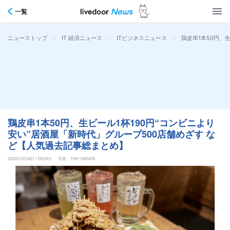
一覧
>
>
>
鶏皮串1本50円、
ニューストップ
IT 経済ニュース
ITビジネスニュース
鶏皮串1本50円、生ビール1杯190円“コンビニより
安い”居酒屋「新時代」グループ500店舗めざす な
ど【人気過去記事総まとめ】
2023年3月24日 11時30分
写真：THE OWNER