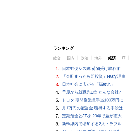
ランキング
総合
国内
政治
海外
経済
IT
1.
日本郵便シス障 荷物受け取れず
2.
「金貯まったら即投資」NGな理由
3.
日本社会に広がる「孫疲れ」
4.
早慶から就職先1位 どんな会社?
5.
トヨタ 期間従業員手当100万円に
6.
月1万円の配当金 獲得する手段は
7.
定期預金とJT株 20年で差が拡大
8.
新幹線内で増加する2大トラブル