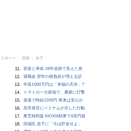
スポーツ
芸能
女子
11.
容姿と寿命 28年追跡で見えた差
12.
退職金 翌年の税負担が増える訳
13.
年収1000万円は「幸福の天井」?
14.
トマトの一大産地で、農家に打撃
15.
派遣で時給2200円 将来は安心か
16.
高市発言にベトナムが示した行動
17.
東芝純利益 KIOXIA効果で4兆円超
18.
田端氏 息子に「今は貯金せよ」