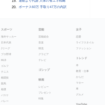
19.
運動より代謝 人体の省エネ戦略
20.
ボーナス60万 手取り47万の内訳
スポーツ
芸能
女子
海外サッカー
芸能総合
恋愛
日本代表
音楽
ライフスタイル
Jリーグ
韓流
ファッション
プロ野球
グラビア
トレンド
MLB
テレビ
本
ゴルフ
ゴシップ
教育・仕事
テニス
からだ
格闘技
映画
マネー
競馬
レビュー
車
相撲
プレゼント
グルメ
バスケ
特集
バレー
YouTube