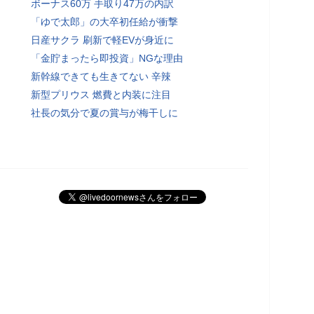
ボーナス60万 手取り47万の内訳
「ゆで太郎」の大卒初任給が衝撃
日産サクラ 刷新で軽EVが身近に
「金貯まったら即投資」NGな理由
新幹線できても生きてない 辛辣
新型プリウス 燃費と内装に注目
社長の気分で夏の賞与が梅干しに