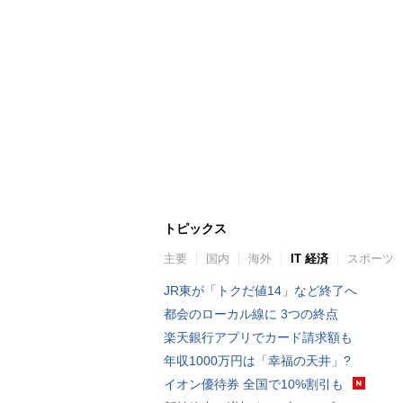
トピックス
主要
国内
海外
IT 経済
スポーツ
JR東が「トクだ値14」など終了へ
都会のローカル線に 3つの終点
楽天銀行アプリでカード請求額も
年収1000万円は「幸福の天井」?
イオン優待券 全国で10%割引も