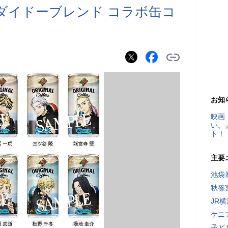
ダイドーブレンド コラボ缶コ
お知
映画
い。
ト！
主要
池袋
秋篠
JR
ケニ
子ど