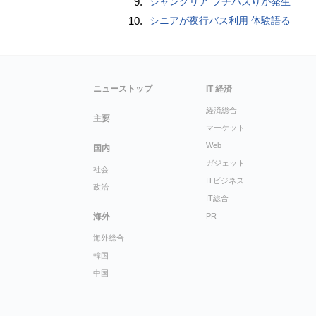
9.
ジャングリア プチバズりが発生
10.
シニアが夜行バス利用 体験語る
ニューストップ
IT 経済
経済総合
主要
マーケット
Web
国内
ガジェット
社会
ITビジネス
政治
IT総合
海外
PR
海外総合
韓国
中国