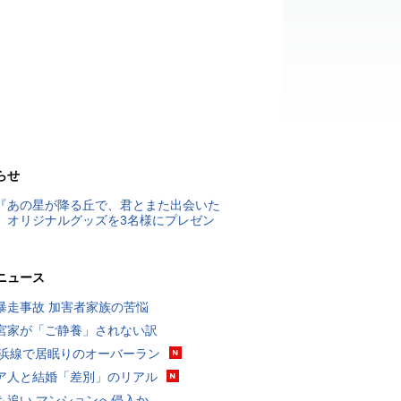
らせ
『あの星が降る丘で、君とまた出会いた
』オリジナルグッズを3名様にプレゼン
ニュース
暴走事故 加害者家族の苦悩
宮家が「ご静養」されない訳
横浜線で居眠りのオーバーラン
ア人と結婚「差別」のリアル
も追い マンションへ侵入か