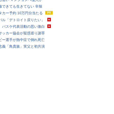
線できても生きてない 辛辣
タカー予約 10万円分当たる
バル「デトロイト戻りたい」
、バスケ代表活動の思い激白
サッカー協会が疑惑巡り謝罪
ビー選手が熱中症で倒れ死亡
忠義「鳥貴族」実父と初共演