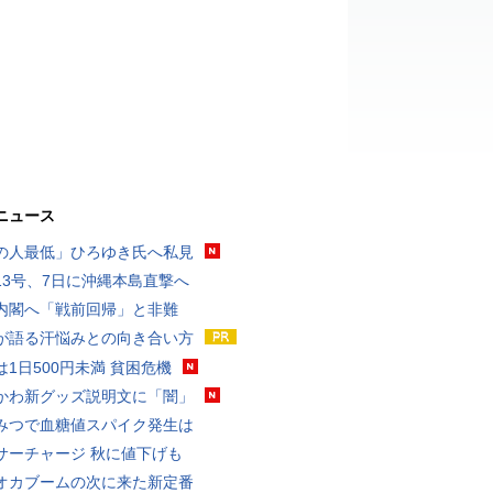
ニュース
の人最低」ひろゆき氏へ私見
13号、7日に沖縄本島直撃へ
内閣へ「戦前回帰」と非難
が語る汗悩みとの向き合い方
は1日500円未満 貧困危機
かわ新グッズ説明文に「闇」
みつで血糖値スパイク発生は
サーチャージ 秋に値下げも
オカブームの次に来た新定番