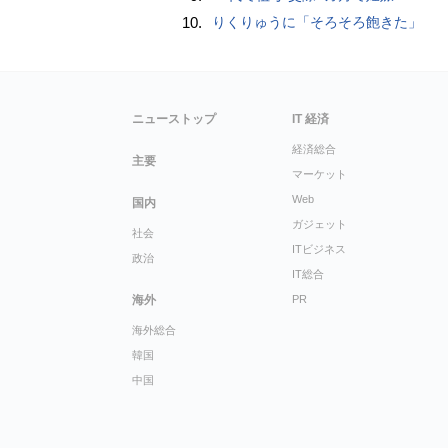
10.
りくりゅうに「そろそろ飽きた」
ニューストップ
IT 経済
経済総合
主要
マーケット
Web
国内
ガジェット
社会
ITビジネス
政治
IT総合
海外
PR
海外総合
韓国
中国