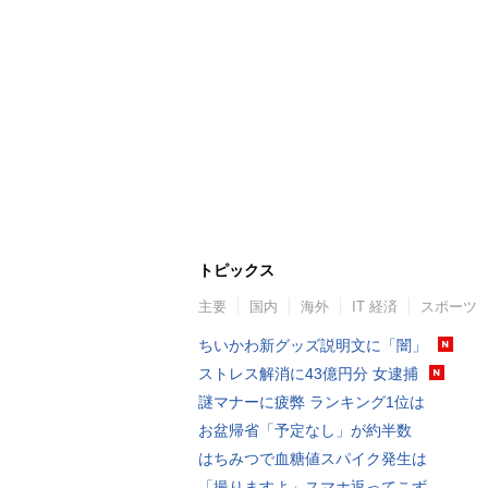
トピックス
主要
国内
海外
IT 経済
スポーツ
ちいかわ新グッズ説明文に「闇」
ストレス解消に43億円分 女逮捕
謎マナーに疲弊 ランキング1位は
お盆帰省「予定なし」が約半数
はちみつで血糖値スパイク発生は
「撮りますよ」スマホ返ってこず