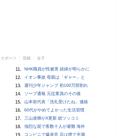
スポーツ
芸能
女子
11.
NHK職員が性被害 経緯が明らかに
12.
イオン事故 母親は「ギャー」と
13.
週刊少年ジャンプ 初100万部割れ
14.
ソープ通報 元従業員のその後
15.
山本前代表「洗礼受けたね」連絡
16.
60代がやめてよかった生活習慣
17.
三山凌輝がX更新 総ツッコミ
18.
強烈な屁で客数十人が避難 海外
19.
コンビニで爆発音 店は煙で充満