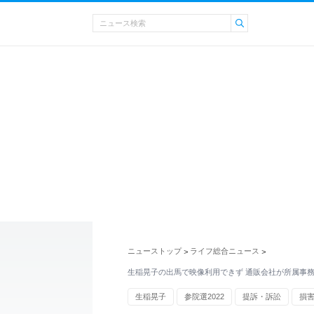
ニューストップ
ライフ総合ニュース
>
>
生稲晃子の出馬で映像利用できず 通販会社が所属事
生稲晃子
参院選2022
提訴・訴訟
損