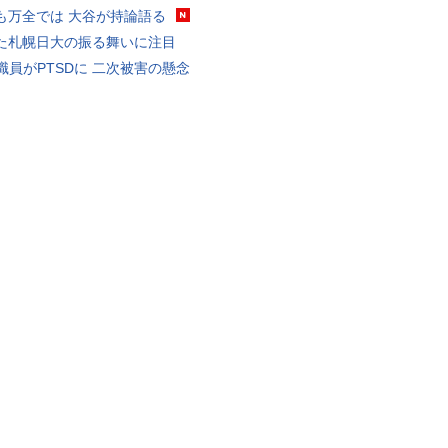
も万全では 大谷が持論語る
た札幌日大の振る舞いに注目
K職員がPTSDに 二次被害の懸念