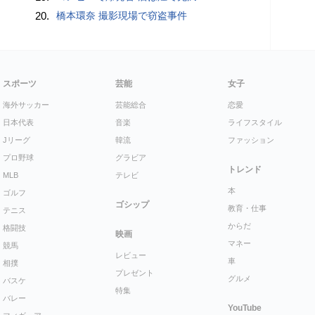
20.
橋本環奈 撮影現場で窃盗事件
スポーツ
芸能
女子
海外サッカー
芸能総合
恋愛
日本代表
音楽
ライフスタイル
Jリーグ
韓流
ファッション
プロ野球
グラビア
トレンド
MLB
テレビ
本
ゴルフ
ゴシップ
教育・仕事
テニス
からだ
格闘技
映画
マネー
競馬
レビュー
車
相撲
プレゼント
グルメ
バスケ
特集
バレー
YouTube