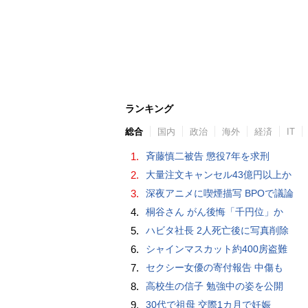
ランキング
総合
国内
政治
海外
経済
IT
1.
斉藤慎二被告 懲役7年を求刑
2.
大量注文キャンセル43億円以上か
3.
深夜アニメに喫煙描写 BPOで議論
4.
桐谷さん がん後悔「千円位」か
5.
ハビタ社長 2人死亡後に写真削除
6.
シャインマスカット約400房盗難
7.
セクシー女優の寄付報告 中傷も
8.
高校生の信子 勉強中の姿を公開
9.
30代で祖母 交際1カ月で妊娠