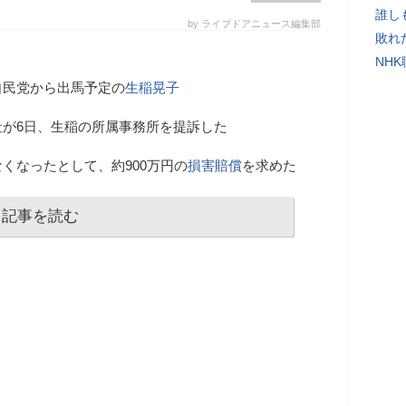
誰し
by ライブドアニュース編集部
敗れ
NH
自民党から出馬予定の
生稲晃子
が6日、生稲の所属事務所を提訴した
くなったとして、約900万円の
損害賠償
を求めた
記事を読む