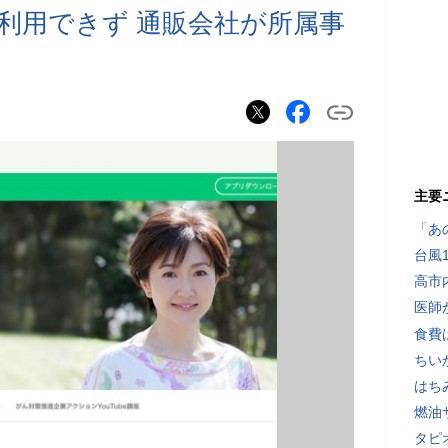
利用できず 通販会社が所属事
主要
「あ
台風
高市
医師
食費
ちい
はち
燃油
タピ