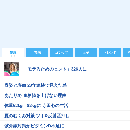
健康
芸能
ゴシップ
女子
トレンド
Y
「モテるためのヒント」326人に
容姿と寿命 28年追跡で見えた差
あたりめ 血糖値を上げない理由
体重62kg→82kgに 寺田心の生活
夏のむくみ対策 ツボ&反射区押し
紫外線対策がビタミンD不足に