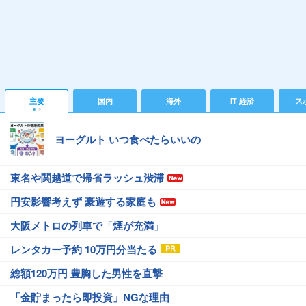
主要
国内
海外
IT 経済
ス
ヨーグルト いつ食べたらいいの
東名や関越道で帰省ラッシュ渋滞
円安影響考えず 豪遊する家庭も
大阪メトロの列車で「煙が充満」
レンタカー予約 10万円分当たる
総額120万円 豊胸した男性を直撃
「金貯まったら即投資」NGな理由