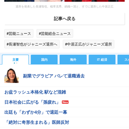
退所を発表した長瀬智也、植草克秀、錦織一清と、すでに退所した中居正広
記事へ戻る
#芸能ニュース
#芸能総合ニュース
#長瀬智也がジャニーズ退所へ
#中居正広がジャニーズ退所
#SMILE-UP.（旧ジャニーズ）
#山下智久
#ゴシップ
主要
国内
海外
IT 経済
ス
副業でグラビア バレて退職過去
お盆ラッシュ本格化 駅など混雑
日本社会に広がる「孫疲れ」
出廷も「わずか4分」で退廷一幕
「絶対に奇形生まれる」医師反対