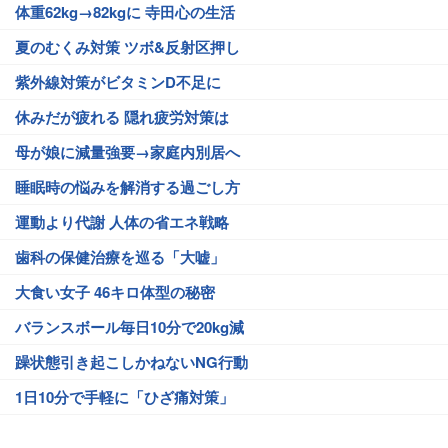
体重62kg→82kgに 寺田心の生活
夏のむくみ対策 ツボ&反射区押し
紫外線対策がビタミンD不足に
休みだが疲れる 隠れ疲労対策は
母が娘に減量強要→家庭内別居へ
睡眠時の悩みを解消する過ごし方
運動より代謝 人体の省エネ戦略
歯科の保健治療を巡る「大嘘」
大食い女子 46キロ体型の秘密
バランスボール毎日10分で20kg減
躁状態引き起こしかねないNG行動
1日10分で手軽に「ひざ痛対策」