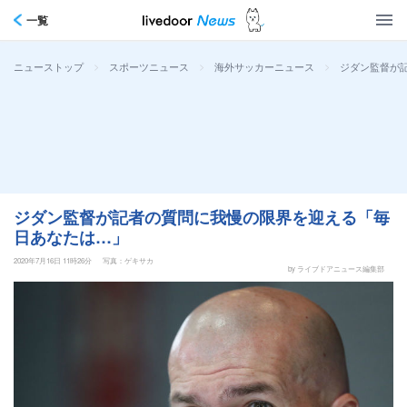
一覧
>
>
>
ジダン監督が
ニューストップ
スポーツニュース
海外サッカーニュース
ジダン監督が記者の質問に我慢の限界を迎える「毎
日あなたは…」
2020年7月16日 11時26分
写真：ゲキサカ
by ライブドアニュース編集部