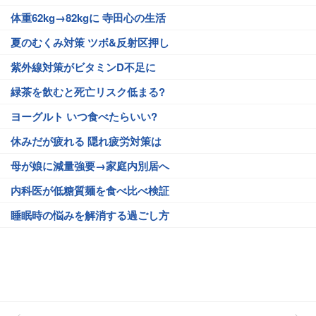
体重62kg→82kgに 寺田心の生活
夏のむくみ対策 ツボ&反射区押し
紫外線対策がビタミンD不足に
緑茶を飲むと死亡リスク低まる?
ヨーグルト いつ食べたらいい?
休みだが疲れる 隠れ疲労対策は
母が娘に減量強要→家庭内別居へ
内科医が低糖質麺を食べ比べ検証
睡眠時の悩みを解消する過ごし方