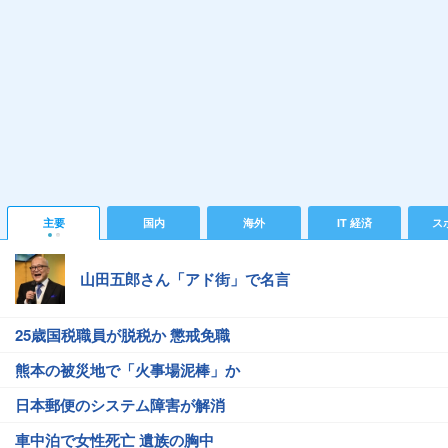
主要
国内
海外
IT 経済
ス
山田五郎さん「アド街」で名言
25歳国税職員が脱税か 懲戒免職
熊本の被災地で「火事場泥棒」か
日本郵便のシステム障害が解消
車中泊で女性死亡 遺族の胸中