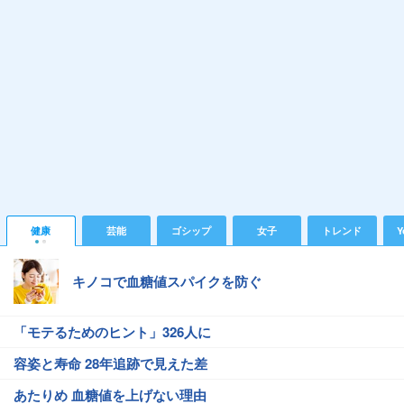
健康
芸能
ゴシップ
女子
トレンド
Y
キノコで血糖値スパイクを防ぐ
「モテるためのヒント」326人に
容姿と寿命 28年追跡で見えた差
あたりめ 血糖値を上げない理由