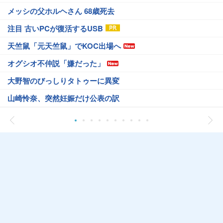
メッシの父ホルヘさん 68歳死去
注目 古いPCが復活するUSB
天竺鼠「元天竺鼠」でKOC出場へ
オグシオ不仲説「嫌だった」
大野智のびっしりタトゥーに異変
山崎怜奈、突然妊娠だけ公表の訳