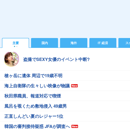
主要
国内
海外
IT 経済
ス
盗撮でSEXY女優のイベント中断?
槍ヶ岳に遺体 周辺で19歳不明
海上自衛隊の生々しい映像が物議
秋田県職員、報道対応で喫煙
風呂を覗くため敷地侵入 49歳男
正直しんどい夏のレジャー1位
韓国の審判接待疑惑 JFAが調査へ