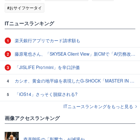
#おサイフケータイ
ITニュースランキング
楽天銀行アプリでカード請求額も
1
藤原竜也さん、「SKYSEA Client View」新CMで「AI労務改善」をアピール 働き方をAIが分析したら「すぐに休んで」と言われる？
2
「JISLIFE Pro1mini」を辛口評価
3
カシオ、黄金の地平線を表現したG-SHOCK「MASTER IN HORIZON GOLD」3モデル
4
「iOS14」さっそく脱獄される?
5
ITニュースランキングをもっと見る
画像アクセスランキング
森喜朗氏の「影響力」が減退か