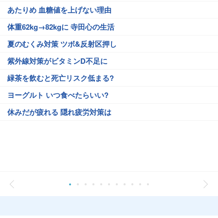
あたりめ 血糖値を上げない理由
体重62kg→82kgに 寺田心の生活
夏のむくみ対策 ツボ&反射区押し
紫外線対策がビタミンD不足に
緑茶を飲むと死亡リスク低まる?
ヨーグルト いつ食べたらいい?
休みだが疲れる 隠れ疲労対策は