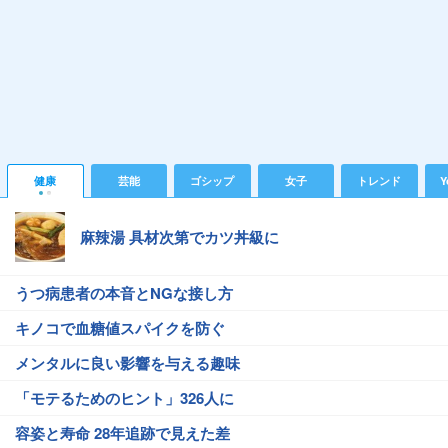
健康
芸能
ゴシップ
女子
トレンド
Y
麻辣湯 具材次第でカツ丼級に
うつ病患者の本音とNGな接し方
キノコで血糖値スパイクを防ぐ
メンタルに良い影響を与える趣味
「モテるためのヒント」326人に
容姿と寿命 28年追跡で見えた差