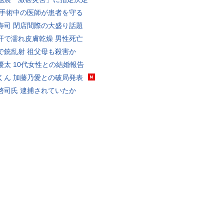
 手術中の医師が患者を守る
寿司 閉店間際の大盛り話題
汗で濡れ皮膚乾燥 男性死亡
で銃乱射 祖父母も殺害か
優太 10代女性との結婚報告
くん 加藤乃愛との破局発表
啓司氏 逮捕されていたか