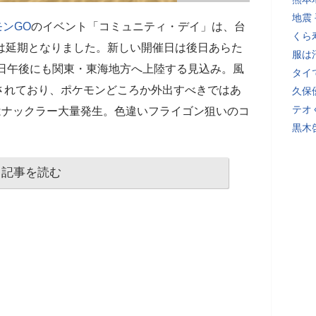
地震
ンGO
のイベント「コミュニティ・デイ」は、台
くら
は延期となりました。新しい開催日は後日あらた
服は
2日午後にも関東・東海地方へ上陸する見込み。風
タイ
されており、ポケモンどころか外出すべきではあ
久保
テオ
日はナックラー大量発生。色違いフライゴン狙いのコ
黒木
記事を読む