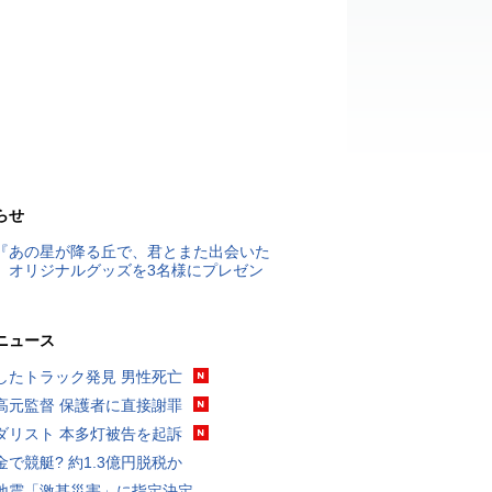
らせ
『あの星が降る丘で、君とまた出会いた
』オリジナルグッズを3名様にプレゼン
ニュース
したトラック発見 男性死亡
高元監督 保護者に直接謝罪
ダリスト 本多灯被告を起訴
金で競艇? 約1.3億円脱税か
地震「激甚災害」に指定決定