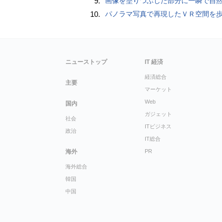
9.
画像を塗りつぶした部分に一瞬で自然な画像を補完する技術を早稲田大学の研究者
10.
パノラマ写真で再現したＶＲ空間を
ニューストップ
IT 経済
経済総合
主要
マーケット
Web
国内
ガジェット
社会
ITビジネス
政治
IT総合
海外
PR
海外総合
韓国
中国