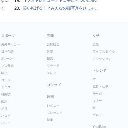
が開発
19.
【フォトレビュー】ドコモにもついに登場！「サイクロイドスタイル」
歩く
20.
笑い転げる！？みんなの顔写真をひしゃげて遊べるカメラアプリ「笑う野口」【Androidアプリ】
スポーツ
芸能
女子
海外サッカー
芸能総合
恋愛
日本代表
音楽
ライフスタイル
Jリーグ
韓流
ファッション
プロ野球
グラビア
トレンド
MLB
テレビ
本
ゴルフ
ゴシップ
教育・仕事
テニス
からだ
格闘技
映画
マネー
競馬
レビュー
車
相撲
プレゼント
グルメ
バスケ
特集
バレー
YouTube