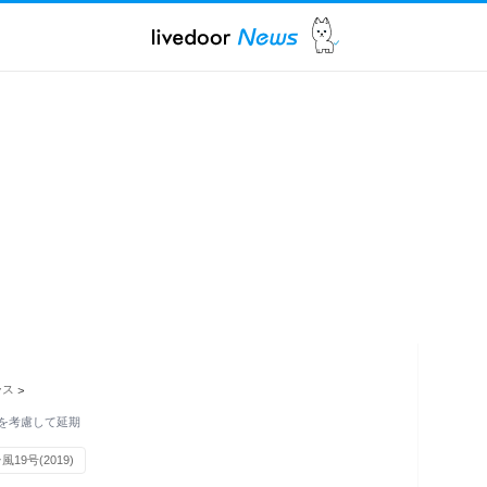
ース
>
響を考慮して延期
風19号(2019)