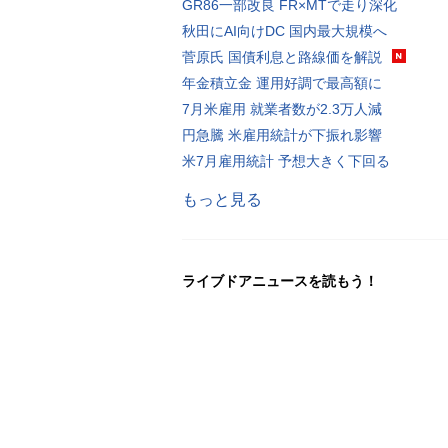
GR86一部改良 FR×MTで走り深化
秋田にAI向けDC 国内最大規模へ
菅原氏 国債利息と路線価を解説
年金積立金 運用好調で最高額に
7月米雇用 就業者数が2.3万人減
円急騰 米雇用統計が下振れ影響
米7月雇用統計 予想大きく下回る
もっと見る
ライブドアニュースを読もう！