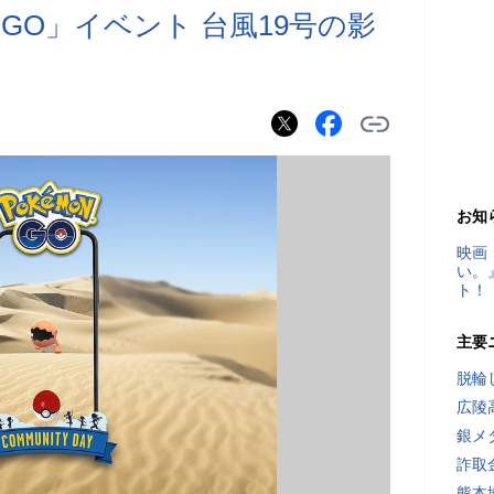
GO」イベント 台風19号の影
お知
映画
い。
ト！
主要
脱輪
広陵
銀メ
詐取
熊本