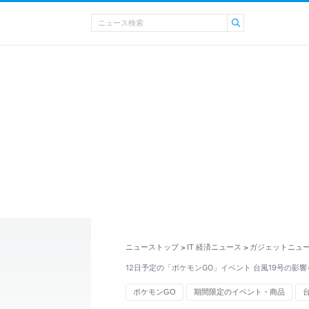
ニューストップ
IT 経済ニュース
ガジェットニュ
>
>
12日予定の「ポケモンGO」イベント 台風19号の影
ポケモンGO
期間限定のイベント・商品
台