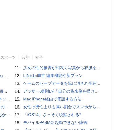
スポーツ
芸能
女子
11.
少女の性的被害が相次ぐ写真から衣服を剥ぎ取るAIポルノアプリ「ClothOff」の背後にいる人物とは？
言われる？
12.
LINE15周年 編集機能や新プラン
13.
ゲームのセーブデータを親に消され半狂乱になった少年
売開始
14.
アラサー8割強が「自分の将来像を描けない」。正社員の5人に1人が副業で収入。将来のために一番稼げる副業とは？
秋の陣】
15.
Mac iPhone経由で電話する方法
響も
16.
女性は男性よりも高い割合でスマホからポルノを見ていることが人気アダルトサイトの調査で判明
ホラー通信］
17.
「iOS14」さっそく脱獄される?
18.
モバイルPASMO 起動できない障害