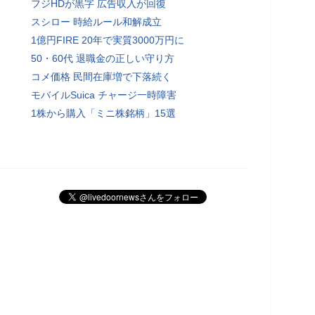
フジHDが黒字 広告収入が回復
スシロー 時給ルール和解成立
1億円FIRE 20年で実質3000万円に
50・60代 退職金の正しい守り方
コメ価格 民間在庫増で下落続く
モバイルSuica チャージ一時障害
1株から購入「ミニ株銘柄」15選