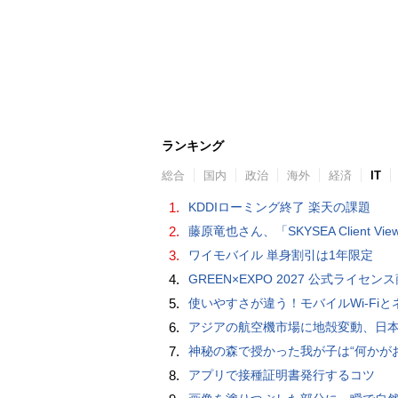
ランキング
総合
国内
政治
海外
経済
IT
1.
KDDIローミング終了 楽天の課題
2.
藤原竜也さん、「SKYSEA Client View」新CMで「AI労務改善」をアピール 働き方をAIが分析したら「すぐに休んで」と
3.
ワイモバイル 単身割引は1年限定
4.
GREEN×EXPO 2027 公式ライセンス商品！初の「トゥンクトゥンク」公式LINEスタンプ、販
5.
使いやすさが違う！モバイルWi-FiとネットHDD【PC-DIY 
6.
アジアの航空機市場に地殻変動、日本のサプライヤーに影
7.
神秘の森で授かった我が子は“何かがおかしい”『ナイトボーン -夜哭-』本編映像解禁 母の絶叫顔うちわが全国の劇場に［
8.
アプリで接種証明書発行するコツ