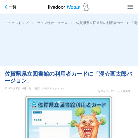
一覧
>
>
佐賀県県立図書館の利用者カードに「漫
ニューストップ
ライフ総合ニュース
佐賀県県立図書館の利用者カードに「漫☆画太郎バ
ージョン」
2019年4月20日 16時31分
写真：ナリナリドットコム
by ライブドアニュース編集部