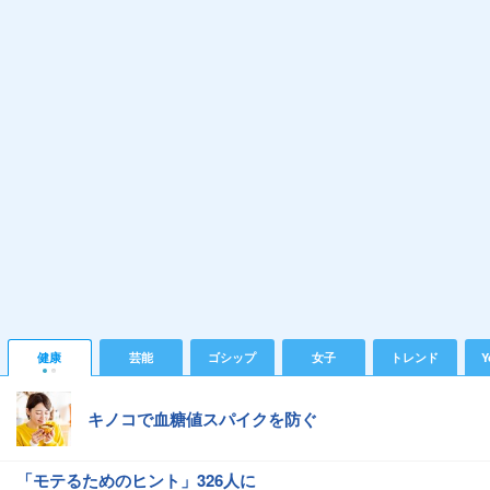
健康
芸能
ゴシップ
女子
トレンド
Y
キノコで血糖値スパイクを防ぐ
「モテるためのヒント」326人に