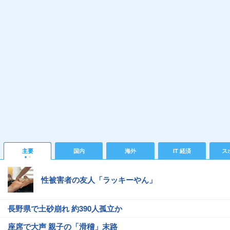
主要
国内
海外
IT 経済
ス
性被害者の友人「ラッキーやん」
長野県で土砂崩れ 約390人孤立か
座席で大声 親子の「滑稽」末路