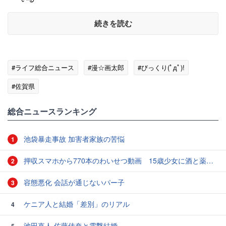
続きを読む
#ライフ総合ニュース
#漫☆画太郎
#びっくり(ﾟдﾟ)!
#佐賀県
総合ニュースランキング
池袋暴走事故 加害者家族の苦悩
1
押収スマホから770本のわいせつ動画 15歳少女に酒と薬飲ませ性的暴行か 54歳男を再逮捕 「薬もありますよ」とSNSで誘い出し
2
容態悪化 会話が通じないパー子
3
ケニア人と結婚「差別」のリアル
4
池田直人 佐藤佳奈と電撃結婚
5