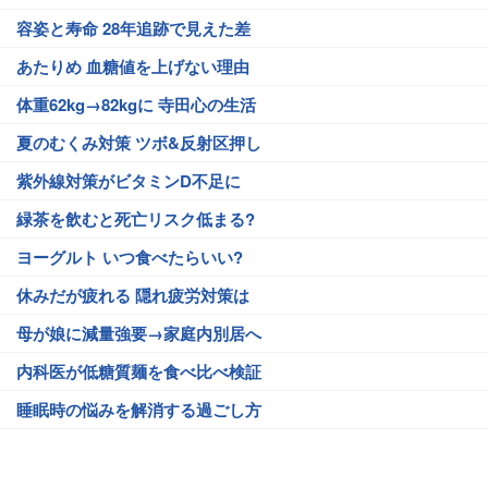
容姿と寿命 28年追跡で見えた差
あたりめ 血糖値を上げない理由
体重62kg→82kgに 寺田心の生活
夏のむくみ対策 ツボ&反射区押し
紫外線対策がビタミンD不足に
緑茶を飲むと死亡リスク低まる?
ヨーグルト いつ食べたらいい?
休みだが疲れる 隠れ疲労対策は
母が娘に減量強要→家庭内別居へ
内科医が低糖質麺を食べ比べ検証
睡眠時の悩みを解消する過ごし方