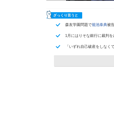
ざっくり言うと
森友学園問題で
籠池泰典
被
1月にはりそな銀行に裁判を
「いずれ自己破産をしなく