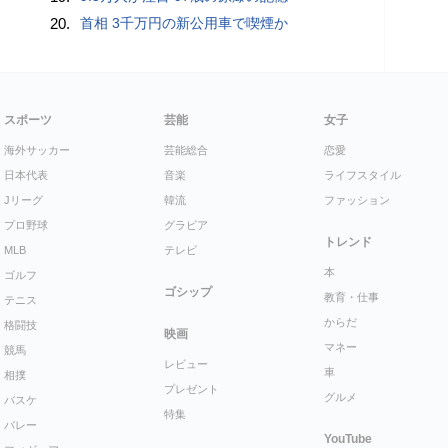
20.
首相 3千万円の新公用車で喫煙か
スポーツ
芸能
女子
海外サッカー
芸能総合
恋愛
日本代表
音楽
ライフスタイル
Jリーグ
韓流
ファッション
プロ野球
グラビア
トレンド
MLB
テレビ
本
ゴルフ
ゴシップ
教育・仕事
テニス
からだ
格闘技
映画
マネー
競馬
レビュー
車
相撲
プレゼント
グルメ
バスケ
特集
バレー
YouTube