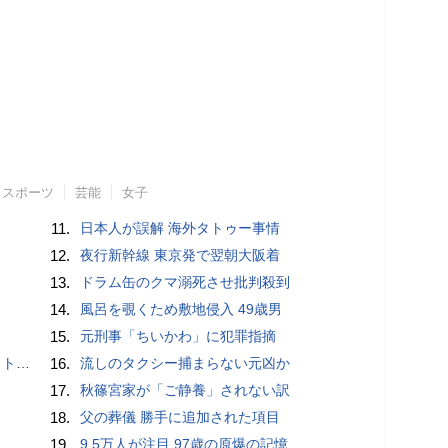
スポーツ
芸能
女子
11.
日本人が誤解 海外タトゥー事情
12.
夜行新幹線 東京発で翌朝大阪着
13.
ドラム缶のクマ溺死させ批判殺到
14.
風呂を覗くため敷地侵入 49歳男
15.
元刑事「ちいかわ」に犯罪指摘
岡山県警
16.
流しのタクシー捕まらない元凶か
17.
秋篠宮家が「ご静養」されない訳
18.
父の葬儀 勝手に追加された項目
19.
9.5万人が注目 97歳の原爆の記憶