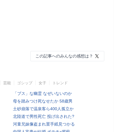
この記事へのみんなの感想は？
芸能
ゴシップ
女子
トレンド
「ブス」な幽霊 なぜいないのか
母を踏みつけ死なせたか 58歳男
土砂崩落で温泉客ら400人孤立か
北陸道で男性死亡 投げ出された?
河童兄妹像盗まれ置手紙見つかる
中国人富豪が伝授 ポテチ×紫蘇