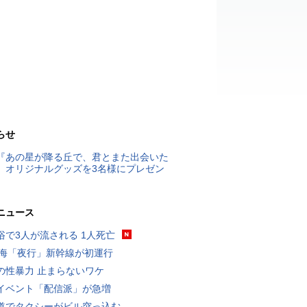
らせ
『あの星が降る丘で、君とまた出会いた
』オリジナルグッズを3名様にプレゼン
ニュース
浴で3人が流される 1人死亡
東海「夜行」新幹線が初運行
の性暴力 止まらないワケ
イベント「配信派」が急増
道でタクシーがビル突っ込む