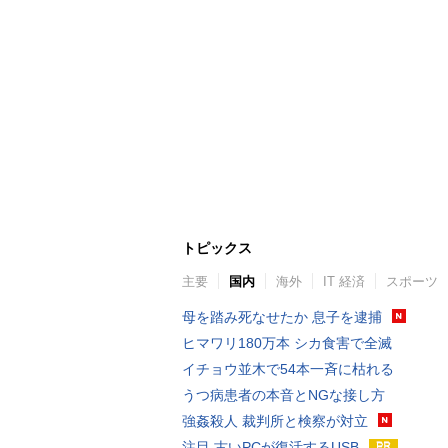
トピックス
主要
国内
海外
IT 経済
スポーツ
母を踏み死なせたか 息子を逮捕
ヒマワリ180万本 シカ食害で全滅
イチョウ並木で54本一斉に枯れる
うつ病患者の本音とNGな接し方
強姦殺人 裁判所と検察が対立
注目 古いPCが復活するUSB