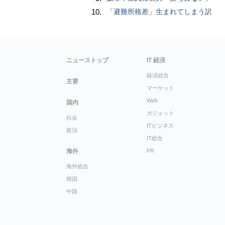
10.
「避難所格差」生まれてしまう訳
ニューストップ
IT 経済
経済総合
主要
マーケット
Web
国内
ガジェット
社会
ITビジネス
政治
IT総合
海外
PR
海外総合
韓国
中国