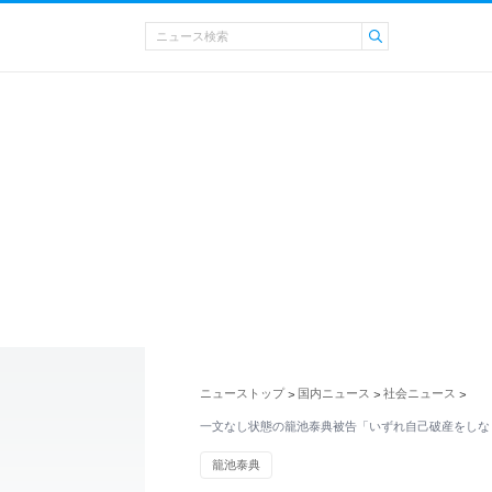
ニューストップ
国内ニュース
社会ニュース
>
>
>
一文なし状態の籠池泰典被告「いずれ自己破産をしな
籠池泰典