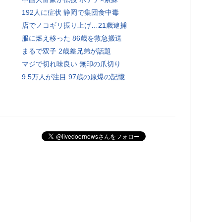
192人に症状 静岡で集団食中毒
店でノコギリ振り上げ…21歳逮捕
服に燃え移った 86歳を救急搬送
まるで双子 2歳差兄弟が話題
マジで切れ味良い 無印の爪切り
9.5万人が注目 97歳の原爆の記憶