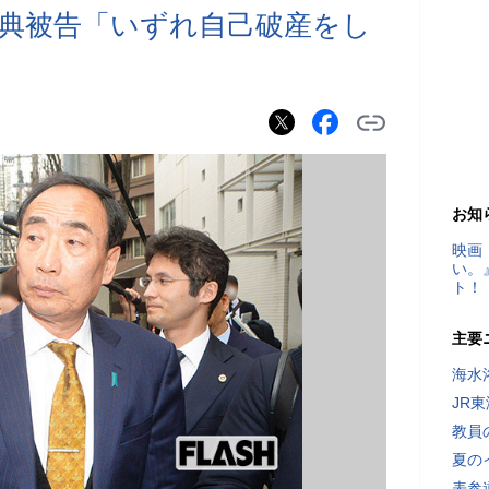
典被告「いずれ自己破産をし
お知
映画
い。
ト！
主要
海水
JR
教員
夏の
表参