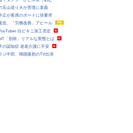
の五山送り火が苦境に直面
中正が客席のボードに珍要求
竜也、「労務改善」アピール
ouTuber 白ビキニ加工否定
VANT「別班」リアルな実態とは
子の認知症 老老介護に不安
ラジ中田、帰国後初のTV出演