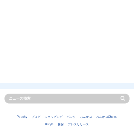
Peachy
ブログ
ショッピング
バンク
みんかぶ
みんかぶChoice
Kstyle
株探
プレスリリース