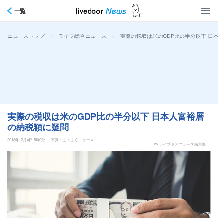
一覧
>
>
実際の税収は米のGDP比の半分以下 日
ニューストップ
ライフ総合ニュース
実際の税収は米のGDP比の半分以下 日本人富裕層
の納税額に疑問
2018年12月4日 5時0分
写真：まぐまぐニュース
by ライブドアニュース編集部