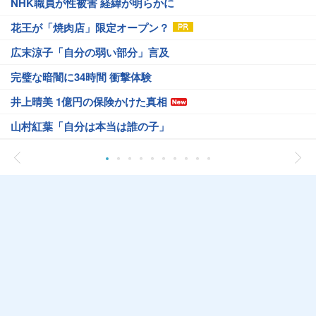
NHK職員が性被害 経緯が明らかに
花王が「焼肉店」限定オープン？
広末涼子「自分の弱い部分」言及
完璧な暗闇に34時間 衝撃体験
井上晴美 1億円の保険かけた真相
山村紅葉「自分は本当は誰の子」