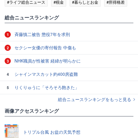
#ライフ総合ニュース
#税金
#暮らしとお金
#所得格差
総合ニュースランキング
斉藤慎二被告 懲役7年を求刑
1
セクシー女優の寄付報告 中傷も
2
NHK職員が性被害 経緯が明らかに
3
シャインマスカット約400房盗難
4
りくりゅうに「そろそろ飽きた」
5
総合ニュースランキングをもっと見る
画像アクセスランキング
トリプル台風 お盆の天気予想