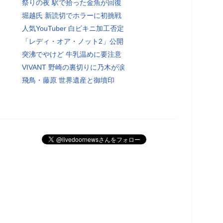
祭りの夜 駅で拾った金魚が回復
堀越氏 新読切でホラーに初挑戦
人気YouTuber 白ビキニ加工否定
「レディ・オア・ノット2」公開
突沸でやけど 牛乳温めに要注意
VIVANT 野崎の裏切りに乃木が涙
飛鳥・藤原 世界遺産と御墳印