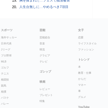
19.
胸を揉まれた…フェスで痴漢被害
20.
人生台無しに…やめるべき7項目
スポーツ
芸能
女子
海外サッカー
芸能総合
恋愛
日本代表
音楽
ライフスタイル
Jリーグ
韓流
ファッション
プロ野球
グラビア
トレンド
MLB
テレビ
本
ゴルフ
ゴシップ
教育・仕事
テニス
からだ
格闘技
映画
マネー
競馬
レビュー
車
相撲
プレゼント
グルメ
バスケ
特集
バレー
YouTube