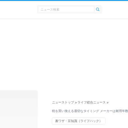
ニューストップ
ライフ総合ニュース
>
>
枕を買い換える適切なタイミング メーカーは耐用年
裏ワザ・豆知識（ライフハック）