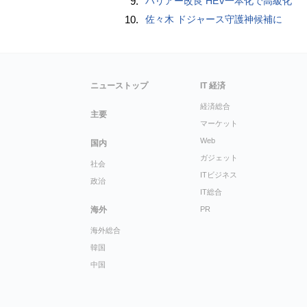
9.
ハリアー改良 HEV一本化で高級化
10.
佐々木 ドジャース守護神候補に
ニューストップ
IT 経済
経済総合
主要
マーケット
Web
国内
ガジェット
社会
ITビジネス
政治
IT総合
海外
PR
海外総合
韓国
中国