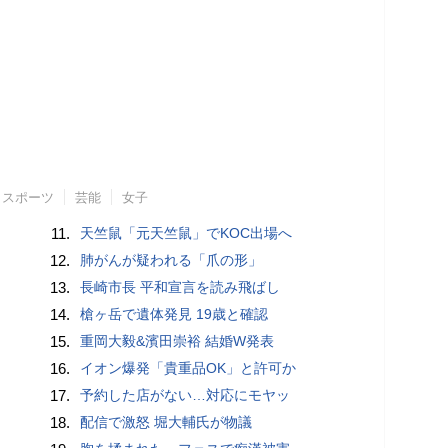
スポーツ
芸能
女子
11.
天竺鼠「元天竺鼠」でKOC出場へ
12.
肺がんが疑われる「爪の形」
13.
長崎市長 平和宣言を読み飛ばし
14.
槍ヶ岳で遺体発見 19歳と確認
15.
重岡大毅&濱田崇裕 結婚W発表
16.
イオン爆発「貴重品OK」と許可か
17.
予約した店がない…対応にモヤッ
18.
配信で激怒 堀大輔氏が物議