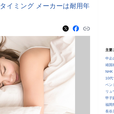
タイミング メーカーは耐用年
主要
中止
靖国
NH
10
ベン
リュ
甲子
福岡
長谷