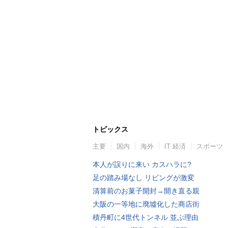
トピックス
主要
国内
海外
IT 経済
スポーツ
本人が誤りに来い カスハラに?
足の踏み場なし リビングが激変
清算前のお菓子開封→開き直る親
大阪の一等地に廃墟化した商店街
積丹町に4世代トンネル 並ぶ理由