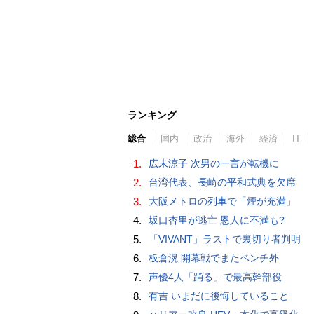
ランキング
総合
国内
政治
海外
経済
IT
1.
広末涼子 次男の一言が転機に
2.
台湾代表、長崎の平和式典を欠席
3.
大阪メトロの列車で「煙が充満」
4.
坂口杏里が逃亡 恩人に不満も?
5.
「VIVANT」ラストで裏切り者判明
6.
板倉滉 開幕戦でまたベンチ外
7.
声優4人「踊る」で最高幹部役
8.
有吉 いまだに後悔していること