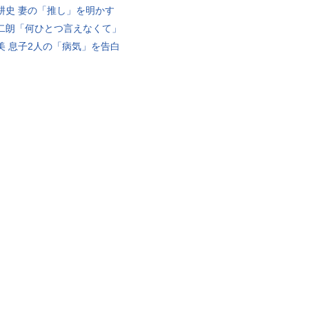
耕史 妻の「推し」を明かす
二朗「何ひとつ言えなくて」
美 息子2人の「病気」を告白