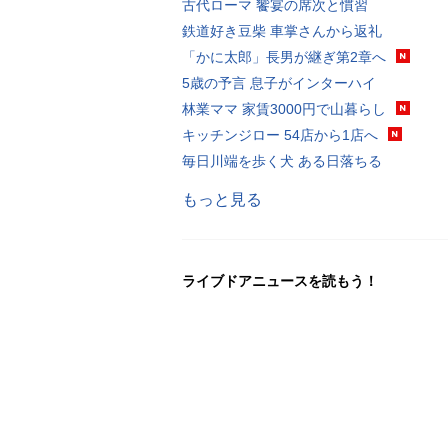
古代ローマ 饗宴の席次と慣習
鉄道好き豆柴 車掌さんから返礼
「かに太郎」長男が継ぎ第2章へ
5歳の予言 息子がインターハイ
林業ママ 家賃3000円で山暮らし
キッチンジロー 54店から1店へ
毎日川端を歩く犬 ある日落ちる
もっと見る
ライブドアニュースを読もう！