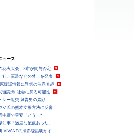
ニュース
の花火大会、3市が関与否定
神社、軍装などの禁止を発表
K 原爆誤情報に異例の注意喚起
代で無期刑 社会に戻る可能性
トレー追突 刺青男の素顔
ウジ氏の熊本支援方法に反響
園中継で異変「どうした」
県知事「過度な配慮あった」
川 VIVANTの撮影秘話明かす