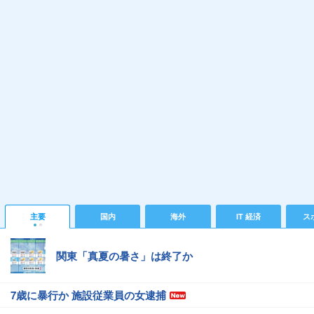
主要
国内
海外
IT 経済
ス
関東「真夏の暑さ」は終了か
7歳に暴行か 施設従業員の女逮捕