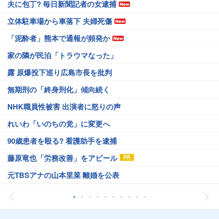
夫に包丁? 毎日新聞記者の女逮捕
立体駐車場から車落下 夫婦死傷
「泥酔者」熊本で通報が頻発か
家の隣が民泊「トラウマなった」
露 原爆投下巡り広島市長を批判
無期刑の「終身刑化」傾向続く
NHK職員性被害 出演者に怒りの声
れいわ「いのちの党」に変更へ
90歳患者を殴る? 看護助手を逮捕
藤原竜也「労務改善」をアピール
元TBSアナの山本里菜 離婚を公表