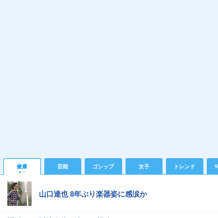
健康
芸能
ゴシップ
女子
トレンド
Y
山口達也 8年ぶり楽器姿に感涙か