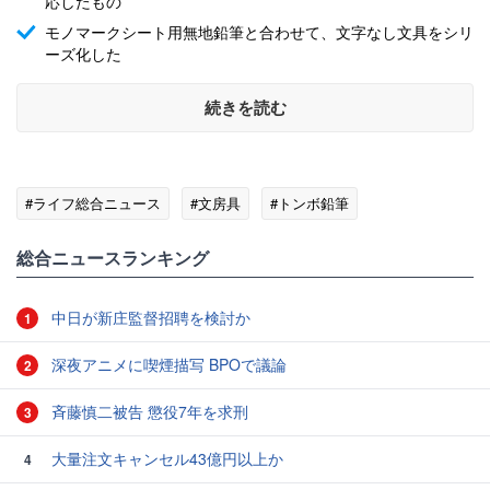
応したもの
モノマークシート用無地鉛筆と合わせて、文字なし文具をシリ
ーズ化した
続きを読む
#ライフ総合ニュース
#文房具
#トンボ鉛筆
総合ニュースランキング
中日が新庄監督招聘を検討か
1
深夜アニメに喫煙描写 BPOで議論
2
斉藤慎二被告 懲役7年を求刑
3
大量注文キャンセル43億円以上か
4