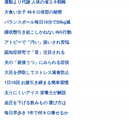
運動より代謝 人体の省エネ戦略
大食い女子 46キロ体型の秘密
バランスボール毎日10分で20kg減
躁状態引き起こしかねないNG行動
アトピーで「汚い」扱いされ苦悩
認知症研究で「音」注目される
夫の「産後うつ」にみられる症状
大豆を摂取してストレス過食防止
1日10回 お腹引き締まる簡単習慣
太りにくいアイス 栄養士が解説
血圧を下げる飲みもの 選び方は
毎日早歩き 1年で何キロ痩せるか