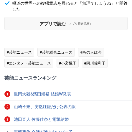
報道の世界への復帰意志を尋ねると「無理でしょうね」と即答
した
アプリで読む
（アプリ限定記事）
#芸能ニュース
#芸能総合ニュース
#あの人は今
#エンタメ・芸能ニュース
#小宮悦子
#阿川佐和子
#テレビの話題
芸能ニュースランキング
重岡大毅&濱田崇裕 結婚W発表
1
山崎怜奈、突然妊娠だけ公表の訳
2
池田直人 佐藤佳奈と電撃結婚
3
容態悪化 会話が通じないパー子