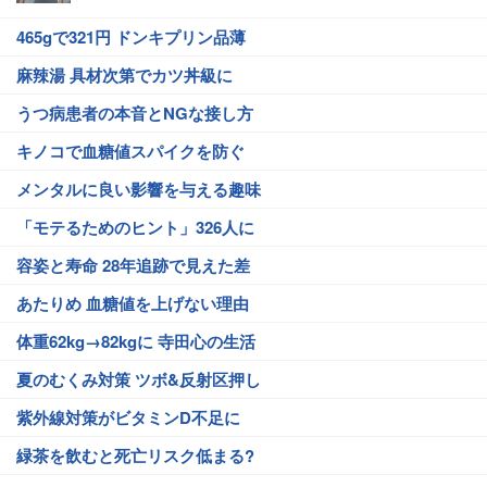
465gで321円 ドンキプリン品薄
麻辣湯 具材次第でカツ丼級に
うつ病患者の本音とNGな接し方
キノコで血糖値スパイクを防ぐ
メンタルに良い影響を与える趣味
「モテるためのヒント」326人に
容姿と寿命 28年追跡で見えた差
あたりめ 血糖値を上げない理由
体重62kg→82kgに 寺田心の生活
夏のむくみ対策 ツボ&反射区押し
紫外線対策がビタミンD不足に
緑茶を飲むと死亡リスク低まる?