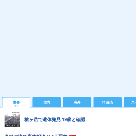
主要
国内
海外
IT 経済
ス
槍ヶ岳で遺体発見 19歳と確認