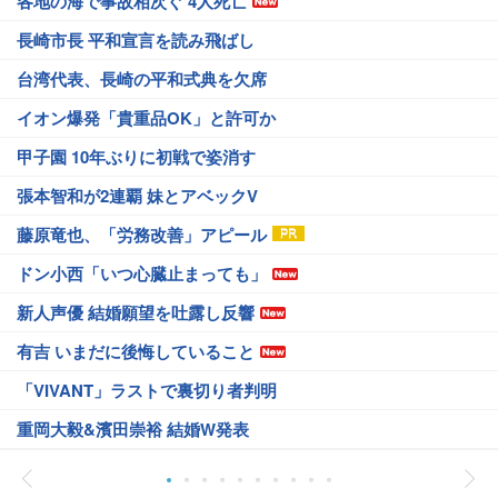
各地の海で事故相次ぐ 4人死亡
長崎市長 平和宣言を読み飛ばし
台湾代表、長崎の平和式典を欠席
イオン爆発「貴重品OK」と許可か
甲子園 10年ぶりに初戦で姿消す
張本智和が2連覇 妹とアベックV
藤原竜也、「労務改善」アピール
ドン小西「いつ心臓止まっても」
新人声優 結婚願望を吐露し反響
有吉 いまだに後悔していること
「VIVANT」ラストで裏切り者判明
重岡大毅&濱田崇裕 結婚W発表