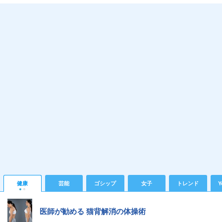
健康
芸能
ゴシップ
女子
トレンド
Y
医師が勧める 猫背解消の体操術