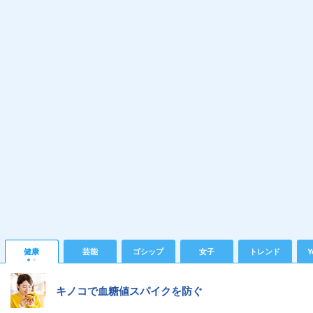
健康
芸能
ゴシップ
女子
トレンド
Y
キノコで血糖値スパイクを防ぐ