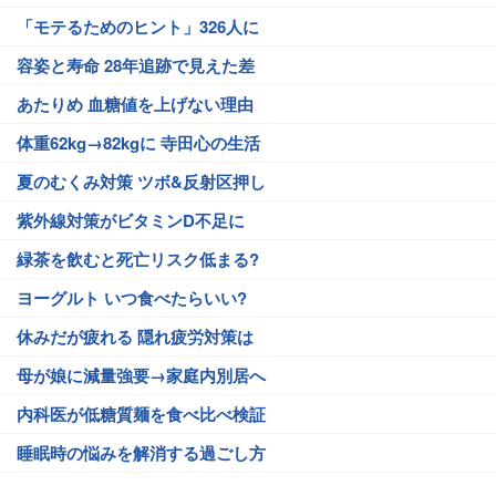
「モテるためのヒント」326人に
容姿と寿命 28年追跡で見えた差
あたりめ 血糖値を上げない理由
体重62kg→82kgに 寺田心の生活
夏のむくみ対策 ツボ&反射区押し
紫外線対策がビタミンD不足に
緑茶を飲むと死亡リスク低まる?
ヨーグルト いつ食べたらいい?
休みだが疲れる 隠れ疲労対策は
母が娘に減量強要→家庭内別居へ
内科医が低糖質麺を食べ比べ検証
睡眠時の悩みを解消する過ごし方