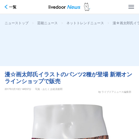
一覧
>
>
>
漫☆画太郎氏イ
ニューストップ
芸能ニュース
ネットトレンドニュース
漫☆画太郎氏イラストのパンツ2種が登場 新潮オン
ラインショップで販売
2017年3月13日 14時57分
写真：おたくま経済新聞
by ライブドアニュース編集部