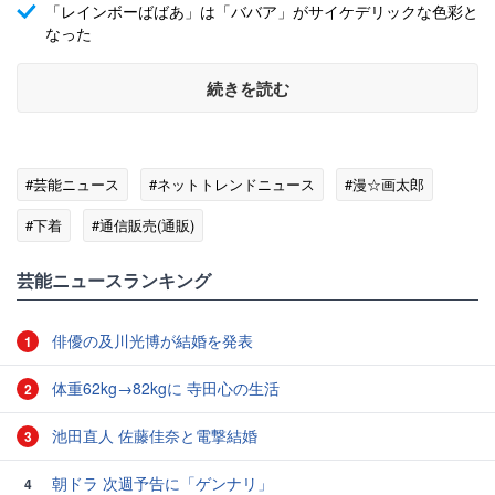
「レインボーばばあ」は「ババア」がサイケデリックな色彩と
なった
続きを読む
#芸能ニュース
#ネットトレンドニュース
#漫☆画太郎
#下着
#通信販売(通販)
芸能ニュースランキング
俳優の及川光博が結婚を発表
1
体重62kg→82kgに 寺田心の生活
2
池田直人 佐藤佳奈と電撃結婚
3
朝ドラ 次週予告に「ゲンナリ」
4