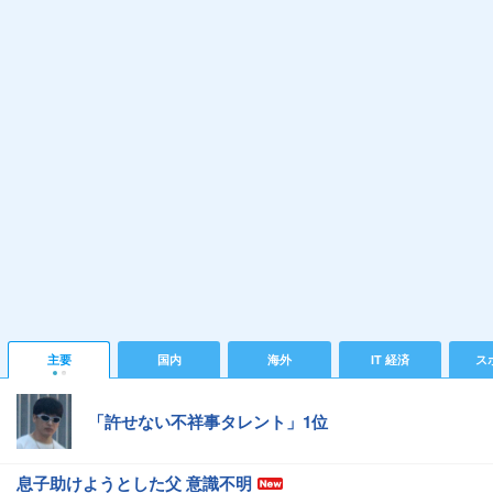
主要
国内
海外
IT 経済
ス
「許せない不祥事タレント」1位
息子助けようとした父 意識不明