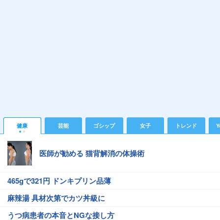
健康
芸能
ゴシップ
女子
トレンド
Y
医師が勧める 猫背解消の体操術
465gで321円 ドンキプリン品薄
麻辣湯 具材次第でカツ丼級に
うつ病患者の本音とNGな接し方