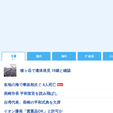
主要
国内
海外
IT 経済
ス
槍ヶ岳で遺体発見 19歳と確認
各地の海で事故相次ぐ 4人死亡
長崎市長 平和宣言を読み飛ばし
台湾代表、長崎の平和式典を欠席
イオン爆発「貴重品OK」と許可か