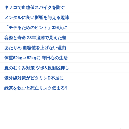
キノコで血糖値スパイクを防ぐ
メンタルに良い影響を与える趣味
「モテるためのヒント」326人に
容姿と寿命 28年追跡で見えた差
あたりめ 血糖値を上げない理由
体重62kg→82kgに 寺田心の生活
夏のむくみ対策 ツボ&反射区押し
紫外線対策がビタミンD不足に
緑茶を飲むと死亡リスク低まる?