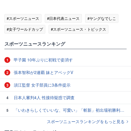
#スポーツニュース
#日本代表ニュース
#ヤングなでしこ
#女子ワールドカップ
#スポーツニュース・トピックス
スポーツニュースランキング
甲子園 10年ぶりに初戦で姿消す
1
張本智和が2連覇 妹とアベックV
2
須江監督 女子部員に3条件提示
3
日本人審判4人 性接待疑惑で調査
4
「いわきらしくていいな、可愛い」「斬新」初出場初勝利の東日本国際大昌平、アルプス彩ったフラダンス部の応援に反響 部員は感無量「夢を見ているよう」
5
スポーツニュースランキングをもっと見る