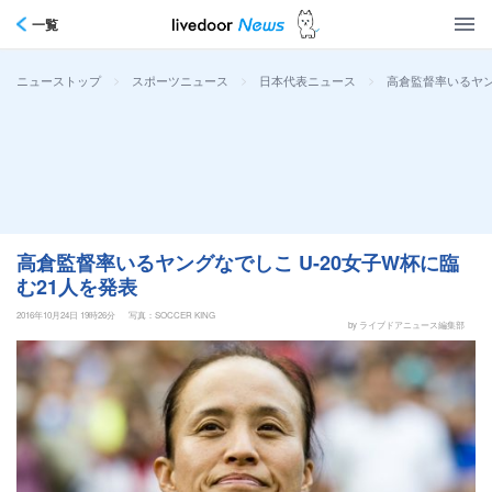
一覧
>
>
>
高倉監督率いるヤン
ニューストップ
スポーツニュース
日本代表ニュース
高倉監督率いるヤングなでしこ U-20女子W杯に臨
む21人を発表
2016年10月24日 19時26分
写真：SOCCER KING
by ライブドアニュース編集部