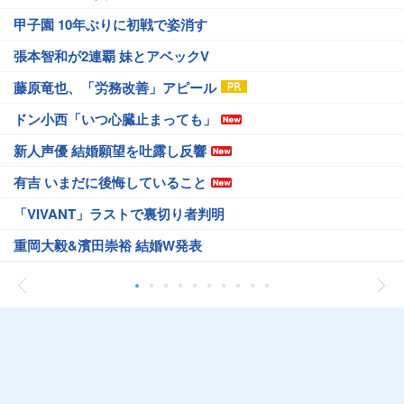
甲子園 10年ぶりに初戦で姿消す
張本智和が2連覇 妹とアベックV
藤原竜也、「労務改善」アピール
ドン小西「いつ心臓止まっても」
新人声優 結婚願望を吐露し反響
有吉 いまだに後悔していること
「VIVANT」ラストで裏切り者判明
重岡大毅&濱田崇裕 結婚W発表