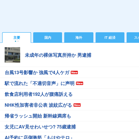
主要
国内
海外
IT 経済
ス
未成年の裸体写真所持か 男逮捕
台風13号影響か 強風で4人ケガ
駅で流れた「不適切音声」に声明
飲食店利用者192人が腹痛訴える
NHK性加害者非公表 波紋広がる
帰省ラッシュ開始 新幹線満席も
女児にAV見せわいせつ? 75歳逮捕
AI予約に店側激怒「もはやテロ」