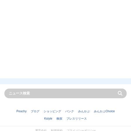
Peachy
ブログ
ショッピング
バンク
みんかぶ
みんかぶChoice
Kstyle
株探
プレスリリース
運営会社
利用規約
プライバシーポリシー