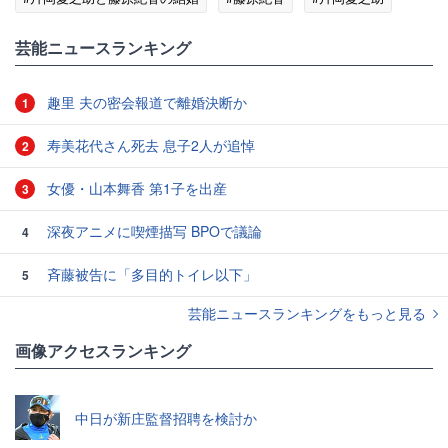
#女優・俳優
#歌舞伎
芸能ニュースランキング
趣里 夫の密会報道で離婚決断か
1
寿美花代さん死去 息子2人が追悼
2
女優・山本舞香 第1子を出産
3
深夜アニメに喫煙描写 BPOで議論
4
斉藤被告に「多目的トイレ以下」
5
芸能ニュースランキングをもっと見る
画像アクセスランキング
中日が新庄監督招聘を検討か