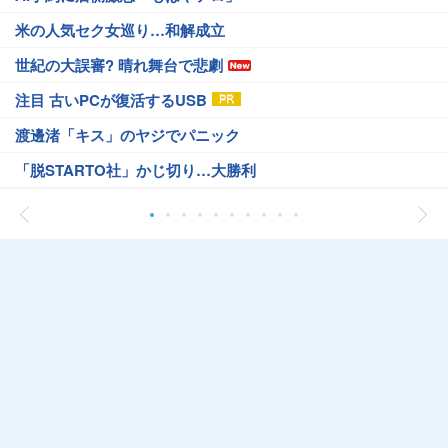
米の人気セク女巡り…和解成立
世紀の大誤審? 晴れ舞台で悲劇
注目 古いPCが復活するUSB
渡邊渚「キス」のヤジでパニック
「脱STARTO社」かじ切り…大勝利