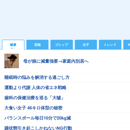
健康
芸能
ゴシップ
女子
トレンド
Y
母が娘に減量強要→家庭内別居へ
睡眠時の悩みを解消する過ごし方
運動より代謝 人体の省エネ戦略
歯科の保健治療を巡る「大嘘」
大食い女子 46キロ体型の秘密
バランスボール毎日10分で20kg減
躁状態引き起こしかねないNG行動