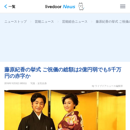
一覧
>
>
>
藤原紀香の挙式 ご祝儀
ニューストップ
芸能ニュース
芸能総合ニュース
藤原紀香の挙式 ご祝儀の総額は2億円弱でも5千万
円の赤字か
2016年10月6日 6時0分
写真：女性自身
by ライブドアニュース編集部