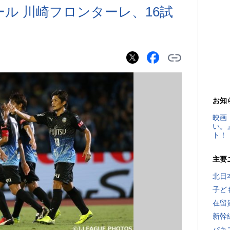
ル 川崎フロンターレ、16試
お知
映画
い。
ト！
主要
北日
子ど
在留
新幹
パキ