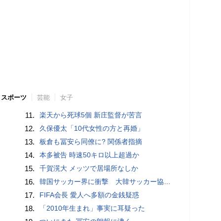
スポーツ
芸能
女子
11.
楽天から死球5個 新庄監督が苦言
12.
久保優太「10代女性の方と再婚」
13.
板倉も冨安ら同僚に? 関係者指摘
14.
本多被告 時速50キロ以上超過か
15.
千賀滉大 メッツで居場所なしか
16.
韓国サッカー界に衝撃 大韓サッカー協会に外国人審判への“性的接待”疑惑 韓国メディアが報道
17.
FIFA会長 愛人へ多額の金銭疑惑
18.
「2010年生まれ」事実に耳疑った