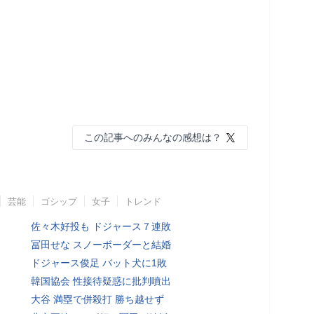
この記事へのみんなの感想は？
芸能
ゴシップ
女子
トレンド
佐々木好投も ドジャース７連敗
冨田せな スノーボーダーと結婚
ドジャース俊足 バット犬に1敗
韓国協会 性接待疑惑に批判噴出
大谷 満塁で併殺打 勝ち越せず