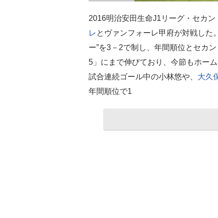
2016明治安田生命J1リーグ・セカ
レ
とヴァンフォーレ甲府が対戦した
ー”を3－2で制し、年間順位とセカ
5」にまで伸びており、今節もホーム
試合連続ゴール中の小林悠や、
大久
年間順位で1