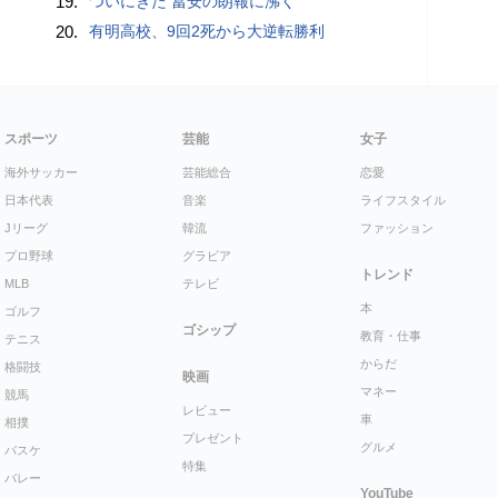
19.
ついにきた 冨安の朗報に沸く
20.
有明高校、9回2死から大逆転勝利
スポーツ
芸能
女子
海外サッカー
芸能総合
恋愛
日本代表
音楽
ライフスタイル
Jリーグ
韓流
ファッション
プロ野球
グラビア
トレンド
MLB
テレビ
本
ゴルフ
ゴシップ
教育・仕事
テニス
からだ
格闘技
映画
マネー
競馬
レビュー
車
相撲
プレゼント
グルメ
バスケ
特集
バレー
YouTube