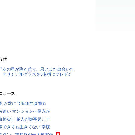
らせ
『あの星が降る丘で、君とまた出会いた
』オリジナルグッズを3名様にプレゼン
ニュース
本 お盆に台風15号直撃も
も追い マンションへ侵入か
資格なし 越人が惨事起こす
線できても生きてない 辛辣
スタン、警察隊が千人殺害か