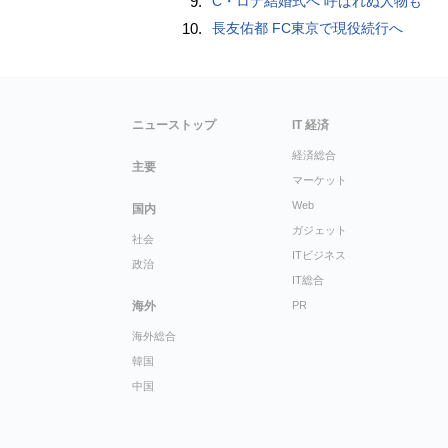
9.
C・ロナ結婚式へ 呼ばれぬ人物も
10.
長友佑都 FC東京で現役続行へ
ニューストップ
IT 経済
経済総合
主要
マーケット
Web
国内
ガジェット
社会
ITビジネス
政治
IT総合
海外
PR
海外総合
韓国
中国