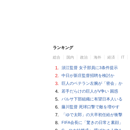
ランキング
総合
国内
政治
海外
経済
IT
1.
須江監督 女子部員に3条件提示
2.
中日が新庄監督招聘を検討か
3.
巨人のベテラン左腕が「密会」か
4.
若手だらけの巨人がV争い 困惑
5.
バルサ下部組織に有望日本人いる
6.
藤川監督 死球口撃で敵を増やす
7.
「ゆで太郎」の大卒初任給が衝撃
8.
FIFA会長に「驚きの日常と素顔」