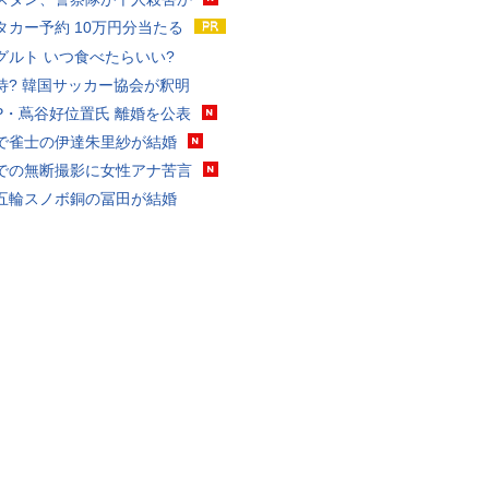
タカー予約 10万円分当たる
グルト いつ食べたらいい?
待? 韓国サッカー協会が釈明
P・蔦谷好位置氏 離婚を公表
で雀士の伊達朱里紗が結婚
での無断撮影に女性アナ苦言
五輪スノボ銅の冨田が結婚