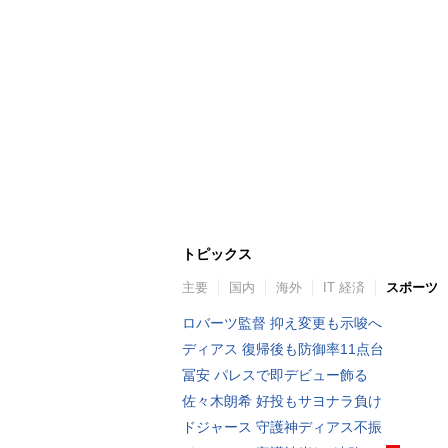
トピックス
主要
国内
海外
IT 経済
スポーツ
ロバーツ監督 抑え変更も示唆へ
ディアス 復帰後も防御率11点台
冨安 パレスで即デビュー飾る
佐々木朗希 好投もサヨナラ負け
ドジャース 守護神ディアス不振