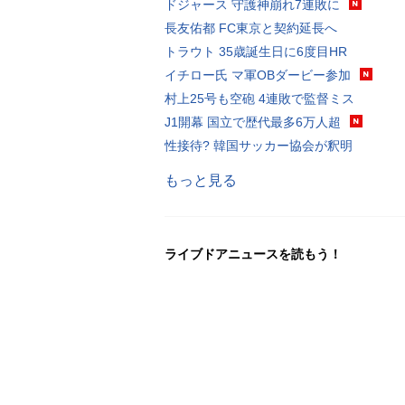
ドジャース 守護神崩れ7連敗に
長友佑都 FC東京と契約延長へ
トラウト 35歳誕生日に6度目HR
イチロー氏 マ軍OBダービー参加
村上25号も空砲 4連敗で監督ミス
J1開幕 国立で歴代最多6万人超
性接待? 韓国サッカー協会が釈明
もっと見る
ライブドアニュースを読もう！