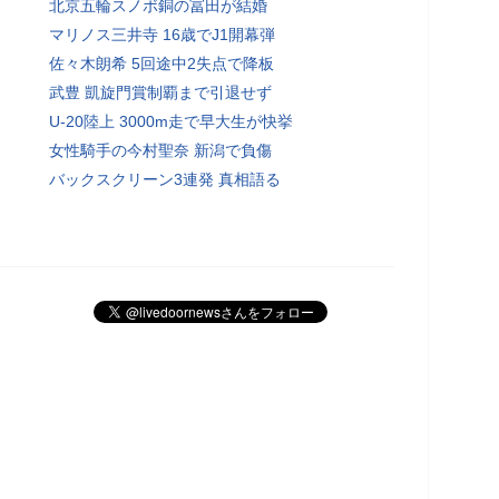
北京五輪スノボ銅の冨田が結婚
マリノス三井寺 16歳でJ1開幕弾
佐々木朗希 5回途中2失点で降板
武豊 凱旋門賞制覇まで引退せず
U-20陸上 3000m走で早大生が快挙
女性騎手の今村聖奈 新潟で負傷
バックスクリーン3連発 真相語る