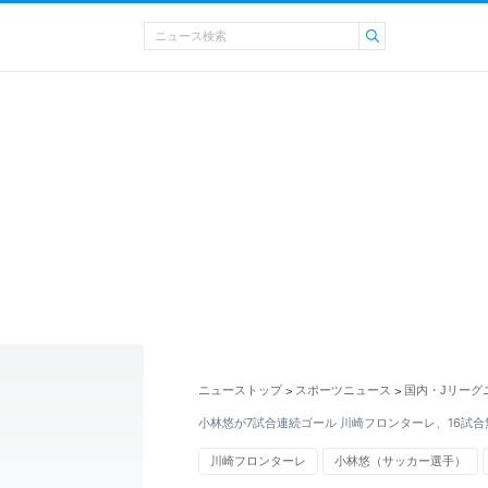
ニューストップ
スポーツニュース
国内・Jリーグ
>
>
小林悠が7試合連続ゴール 川崎フロンターレ、16試
川崎フロンターレ
小林悠（サッカー選手）