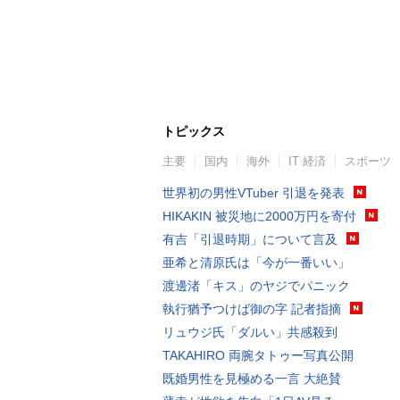
トピックス
主要
国内
海外
IT 経済
スポーツ
世界初の男性VTuber 引退を発表
HIKAKIN 被災地に2000万円を寄付
有吉「引退時期」について言及
亜希と清原氏は「今が一番いい」
渡邊渚「キス」のヤジでパニック
執行猶予つけば御の字 記者指摘
リュウジ氏「ダルい」共感殺到
TAKAHIRO 両腕タトゥー写真公開
既婚男性を見極める一言 大絶賛