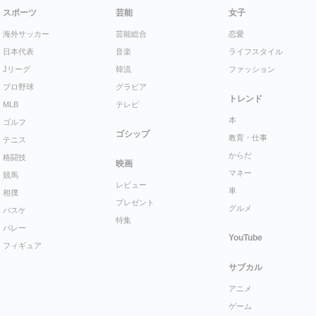
スポーツ
芸能
女子
海外サッカー
芸能総合
恋愛
日本代表
音楽
ライフスタイル
Jリーグ
韓流
ファッション
プロ野球
グラビア
トレンド
MLB
テレビ
本
ゴルフ
ゴシップ
教育・仕事
テニス
からだ
格闘技
映画
マネー
競馬
レビュー
車
相撲
プレゼント
グルメ
バスケ
特集
バレー
YouTube
フィギュア
サブカル
アニメ
ゲーム