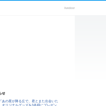
livedoor
らせ
『あの星が降る丘で、君とまた出会いた
』オリジナルグッズを3名様にプレゼン