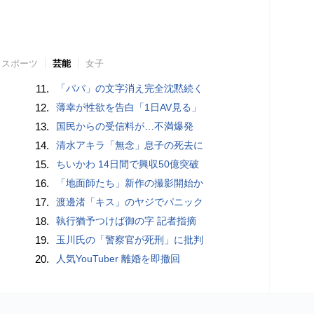
スポーツ
芸能
女子
11.
「パパ」の文字消え完全沈黙続く
12.
薄幸が性欲を告白「1日AV見る」
13.
国民からの受信料が…不満爆発
14.
清水アキラ「無念」息子の死去に
15.
ちいかわ 14日間で興収50億突破
16.
「地面師たち」新作の撮影開始か
17.
渡邊渚「キス」のヤジでパニック
18.
執行猶予つけば御の字 記者指摘
19.
玉川氏の「警察官が死刑」に批判
20.
人気YouTuber 離婚を即撤回