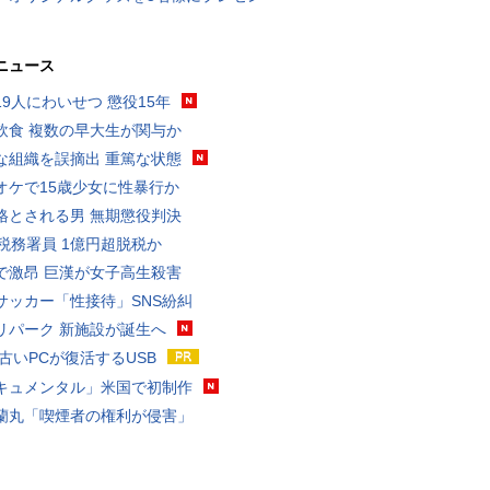
ニュース
19人にわいせつ 懲役15年
飲食 複数の早大生が関与か
な組織を誤摘出 重篤な状態
オケで15歳少女に性暴行か
格とされる男 無期懲役判決
代税務署員 1億円超脱税か
で激昂 巨漢が女子高生殺害
サッカー「性接待」SNS紛糾
リパーク 新施設が誕生へ
 古いPCが復活するUSB
キュメンタル」米国で初制作
蘭丸「喫煙者の権利が侵害」