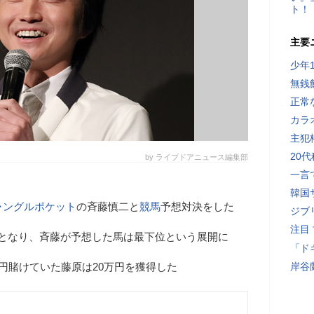
ト！
主要
少年
無銭
正常
カラ
主犯
20
by ライブドアニュース編集部
一言
韓国
ャングルポケット
の斉藤慎二と
競馬
予想対決をした
ジブ
注目
着となり、斉藤が予想した馬は最下位という展開に
「ド
万円賭けていた藤原は20万円を獲得した
岸谷