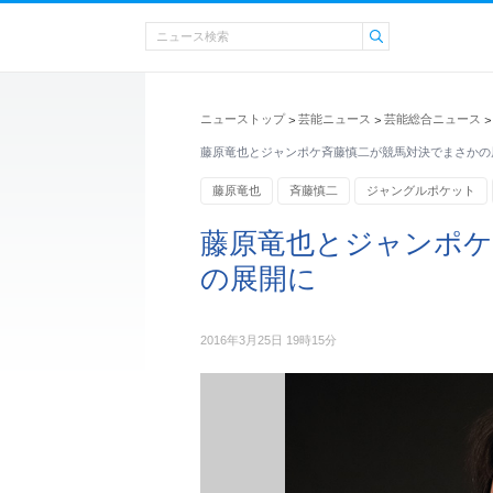
ニューストップ
芸能ニュース
芸能総合ニュース
>
>
>
藤原竜也とジャンポケ斉藤慎二が競馬対決でまさかの
藤原竜也
斉藤慎二
ジャングルポケット
藤原竜也とジャンポケ
の展開に
2016年3月25日 19時15分