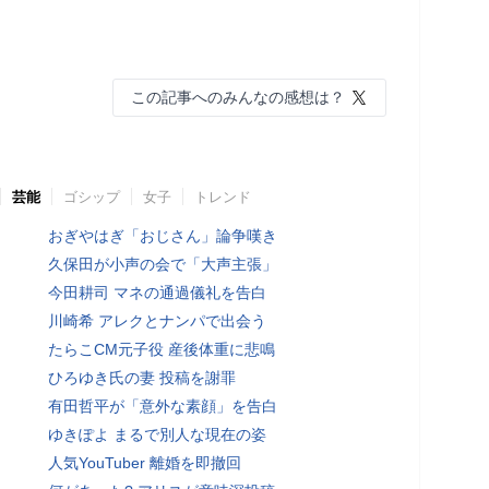
この記事へのみんなの感想は？
芸能
ゴシップ
女子
トレンド
おぎやはぎ「おじさん」論争嘆き
久保田が小声の会で「大声主張」
今田耕司 マネの通過儀礼を告白
川崎希 アレクとナンパで出会う
たらこCM元子役 産後体重に悲鳴
ひろゆき氏の妻 投稿を謝罪
有田哲平が「意外な素顔」を告白
ゆきぽよ まるで別人な現在の姿
人気YouTuber 離婚を即撤回