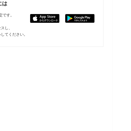
には
限定です。
セスし、
ルしてください。