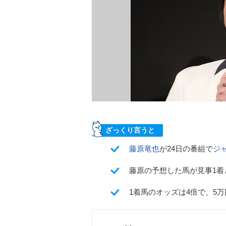
ざっくり言うと
藤原竜也
が24日の番組で
ジ
藤原の予想した馬が見事1
1着馬のオッズは4倍で、5