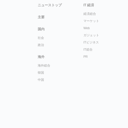
ニューストップ
IT 経済
経済総合
主要
マーケット
Web
国内
ガジェット
社会
ITビジネス
政治
IT総合
海外
PR
海外総合
韓国
中国