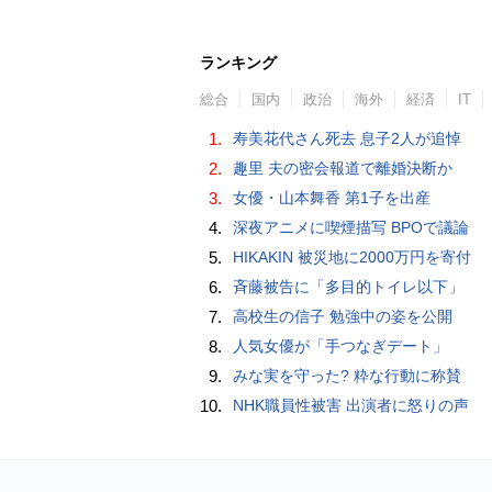
ランキング
総合
国内
政治
海外
経済
IT
1.
寿美花代さん死去 息子2人が追悼
2.
趣里 夫の密会報道で離婚決断か
3.
女優・山本舞香 第1子を出産
4.
深夜アニメに喫煙描写 BPOで議論
5.
HIKAKIN 被災地に2000万円を寄付
6.
斉藤被告に「多目的トイレ以下」
7.
高校生の信子 勉強中の姿を公開
8.
人気女優が「手つなぎデート」
9.
みな実を守った? 粋な行動に称賛
10.
NHK職員性被害 出演者に怒りの声