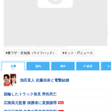
コピーする表の列番号を選択し、「編集」-「コピー」を選択（Office 2003）
記事へ戻る
#IT 経済ニュース
#パソコンニュース
#裏ワザ・豆知識（ライフハック）
#ネット・ITニュース
主要
国内
海外
IT 経済
ス
池田直人 佐藤佳奈と電撃結婚
脱輪したトラック発見 男性死亡
広陵高元監督 保護者に直接謝罪