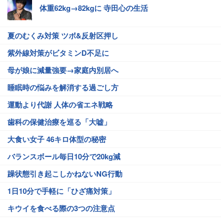
体重62kg→82kgに 寺田心の生活
夏のむくみ対策 ツボ&反射区押し
紫外線対策がビタミンD不足に
母が娘に減量強要→家庭内別居へ
睡眠時の悩みを解消する過ごし方
運動より代謝 人体の省エネ戦略
歯科の保健治療を巡る「大嘘」
大食い女子 46キロ体型の秘密
バランスボール毎日10分で20kg減
躁状態引き起こしかねないNG行動
1日10分で手軽に「ひざ痛対策」
キウイを食べる際の3つの注意点