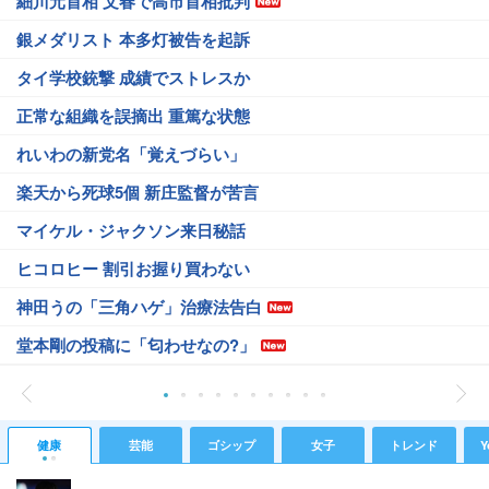
細川元首相 文春で高市首相批判
銀メダリスト 本多灯被告を起訴
タイ学校銃撃 成績でストレスか
正常な組織を誤摘出 重篤な状態
れいわの新党名「覚えづらい」
楽天から死球5個 新庄監督が苦言
マイケル・ジャクソン来日秘話
ヒコロヒー 割引お握り買わない
神田うの「三角ハゲ」治療法告白
堂本剛の投稿に「匂わせなの?」
健康
芸能
ゴシップ
女子
トレンド
Y