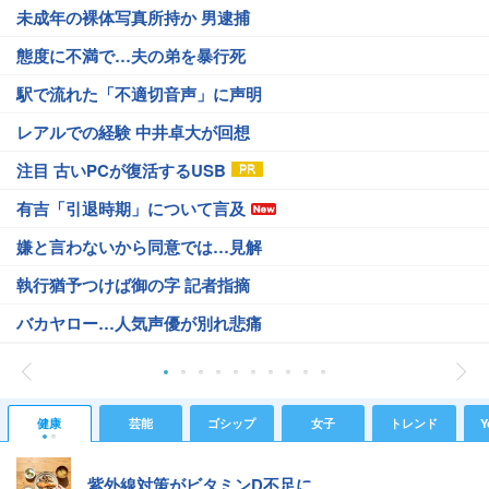
未成年の裸体写真所持か 男逮捕
態度に不満で…夫の弟を暴行死
駅で流れた「不適切音声」に声明
レアルでの経験 中井卓大が回想
注目 古いPCが復活するUSB
有吉「引退時期」について言及
嫌と言わないから同意では…見解
執行猶予つけば御の字 記者指摘
バカヤロー…人気声優が別れ悲痛
健康
芸能
ゴシップ
女子
トレンド
Y
紫外線対策がビタミンD不足に