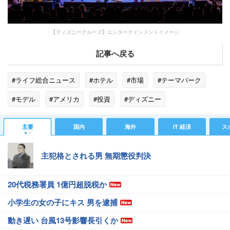
【ディズニークルーズ】エンターテインメントイメージ
記事へ戻る
#ライフ総合ニュース
#ホテル
#市場
#テーマパーク
#モデル
#アメリカ
#投資
#ディズニー
#シンガポール
#オリエンタルランド
#バラエティ
主要
国内
海外
IT 経済
ス
#トレンド
主犯格とされる男 無期懲役判決
20代税務署員 1億円超脱税か
小学生の女の子にキス 男を逮捕
動き遅い 台風13号影響長引くか