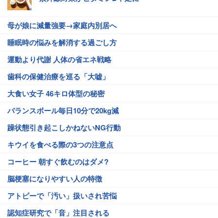
母が娘に減量強要→家庭内別居へ
睡眠時の悩みを解消する過ごし方
運動より代謝 人体の省エネ戦略
歯科の保健治療を巡る「大嘘」
大食い女子 46キロ体型の秘密
バランスボール毎日10分で20kg減
躁状態引き起こしかねないNG行動
キウイを食べる際の3つの注意点
コーヒー 朝すぐ飲むのはダメ?
脳梗塞になりやすい人の特徴
アトピーで「汚い」扱いされ苦悩
認知症研究で「音」注目される