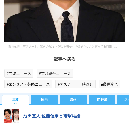
藤原竜也『デスノート』驚きの配役ウラ話を明かす「偉そうなこと言ってる時期も…」
記事へ戻る
#芸能ニュース
#芸能総合ニュース
#エンタメ・芸能ニュース
#デスノート（映画）
#藤原竜也
主要
国内
海外
IT 経済
ス
池田直人 佐藤佳奈と電撃結婚