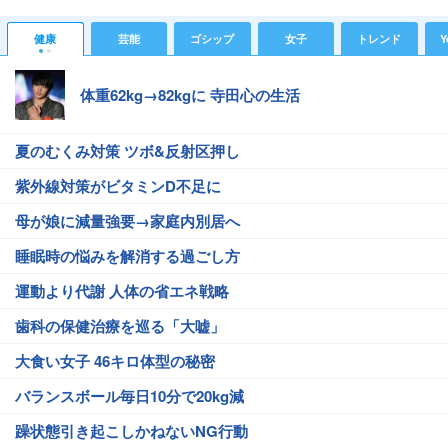
健康
芸能
ゴシップ
女子
トレンド
Y
体重62kg→82kgに 寺田心の生活
夏のむくみ対策 ツボ&反射区押し
紫外線対策がビタミンD不足に
母が娘に減量強要→家庭内別居へ
睡眠時の悩みを解消する過ごし方
運動より代謝 人体の省エネ戦略
歯科の保健治療を巡る「大嘘」
大食い女子 46キロ体型の秘密
バランスボール毎日10分で20kg減
躁状態引き起こしかねないNG行動