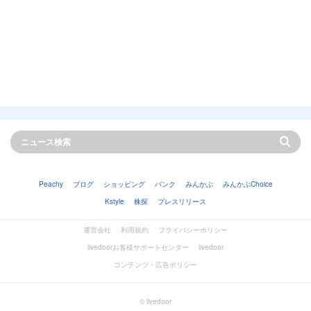
Peachy
ブログ
ショッピング
バンク
みんかぶ
みんかぶChoice
Kstyle
株探
プレスリリース
運営会社
利用規約
プライバシーポリシー
livedoorお客様サポートセンター
livedoor
コンテンツ・広告ポリシー
© livedoor