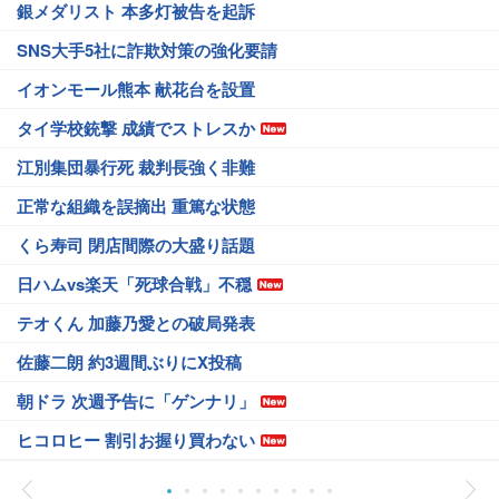
銀メダリスト 本多灯被告を起訴
SNS大手5社に詐欺対策の強化要請
イオンモール熊本 献花台を設置
タイ学校銃撃 成績でストレスか
江別集団暴行死 裁判長強く非難
正常な組織を誤摘出 重篤な状態
くら寿司 閉店間際の大盛り話題
日ハムvs楽天「死球合戦」不穏
テオくん 加藤乃愛との破局発表
佐藤二朗 約3週間ぶりにX投稿
朝ドラ 次週予告に「ゲンナリ」
ヒコロヒー 割引お握り買わない