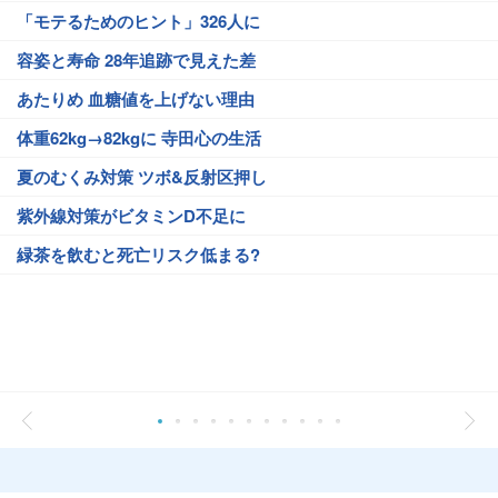
「モテるためのヒント」326人に
容姿と寿命 28年追跡で見えた差
あたりめ 血糖値を上げない理由
体重62kg→82kgに 寺田心の生活
夏のむくみ対策 ツボ&反射区押し
紫外線対策がビタミンD不足に
緑茶を飲むと死亡リスク低まる?