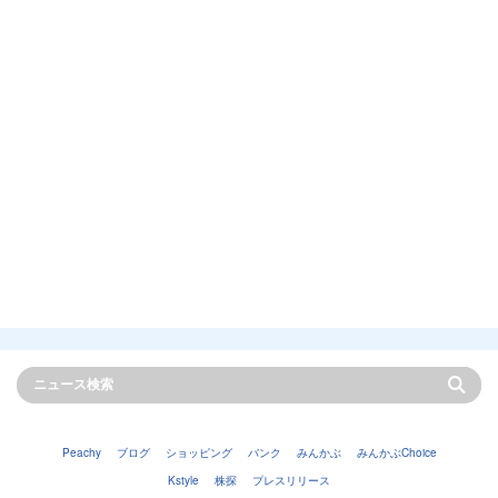
Peachy
ブログ
ショッピング
バンク
みんかぶ
みんかぶChoice
Kstyle
株探
プレスリリース