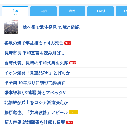
主要
国内
海外
IT 経済
ス
槍ヶ岳で遺体発見 19歳と確認
各地の海で事故相次ぐ 4人死亡
長崎市長 平和宣言を読み飛ばし
台湾代表、長崎の平和式典を欠席
イオン爆発「貴重品OK」と許可か
甲子園 10年ぶりに初戦で姿消す
張本智和が2連覇 妹とアベックV
北朝鮮が兵士をロシア派遣決定か
藤原竜也、「労務改善」アピール
新人声優 結婚願望を吐露し反響