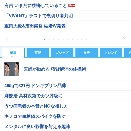
有吉 いまだに後悔していること
「VIVANT」ラストで裏切り者判明
重岡大毅&濱田崇裕 結婚W発表
健康
芸能
ゴシップ
女子
トレンド
Y
医師が勧める 猫背解消の体操術
465gで321円 ドンキプリン品薄
麻辣湯 具材次第でカツ丼級に
うつ病患者の本音とNGな接し方
キノコで血糖値スパイクを防ぐ
メンタルに良い影響を与える趣味