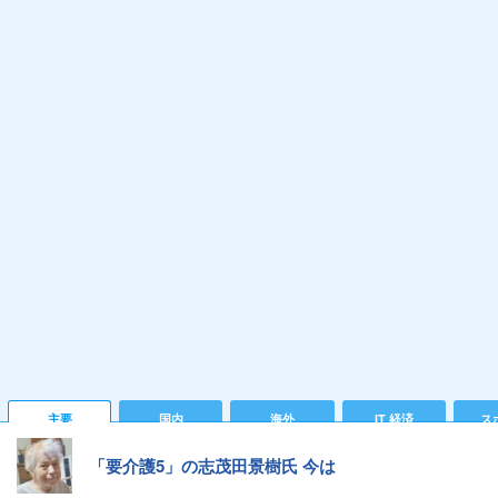
主要
国内
海外
IT 経済
ス
「要介護5」の志茂田景樹氏 今は