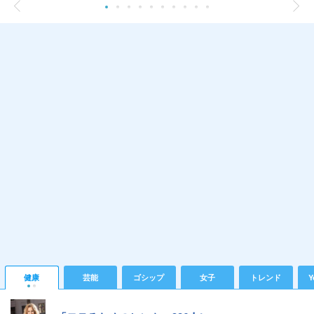
健康
芸能
ゴシップ
女子
トレンド
Y