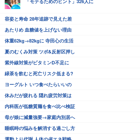
「モテるためのヒント」326人に
容姿と寿命 28年追跡で見えた差
あたりめ 血糖値を上げない理由
体重62kg→82kgに 寺田心の生活
夏のむくみ対策 ツボ&反射区押し
紫外線対策がビタミンD不足に
緑茶を飲むと死亡リスク低まる?
ヨーグルト いつ食べたらいいの
休みだが疲れる 隠れ疲労対策は
内科医が低糖質麺を食べ比べ検証
母が娘に減量強要→家庭内別居へ
睡眠時の悩みを解消する過ごし方
運動より代謝 人体の省エネ戦略