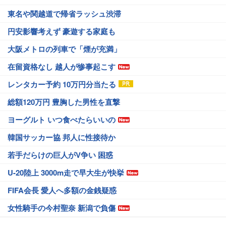
東名や関越道で帰省ラッシュ渋滞
円安影響考えず 豪遊する家庭も
大阪メトロの列車で「煙が充満」
在留資格なし 越人が惨事起こす
レンタカー予約 10万円分当たる
総額120万円 豊胸した男性を直撃
ヨーグルト いつ食べたらいいの
韓国サッカー協 邦人に性接待か
若手だらけの巨人がV争い 困惑
U-20陸上 3000m走で早大生が快挙
FIFA会長 愛人へ多額の金銭疑惑
女性騎手の今村聖奈 新潟で負傷