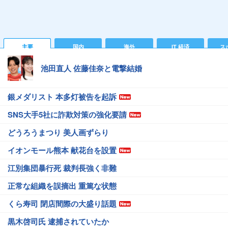
主要
国内
海外
IT 経済
ス
池田直人 佐藤佳奈と電撃結婚
銀メダリスト 本多灯被告を起訴
SNS大手5社に詐欺対策の強化要請
どうろうまつり 美人画ずらり
イオンモール熊本 献花台を設置
江別集団暴行死 裁判長強く非難
正常な組織を誤摘出 重篤な状態
くら寿司 閉店間際の大盛り話題
黒木啓司氏 逮捕されていたか