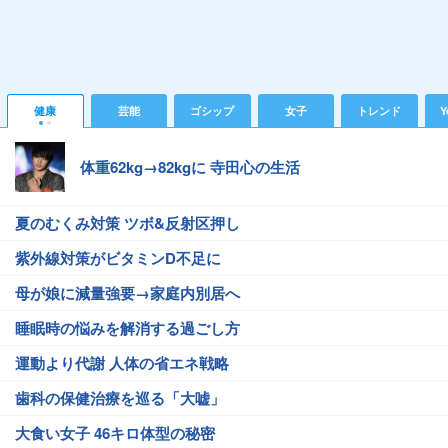
健康
芸能
ゴシップ
女子
トレンド
Y
体重62kg→82kgに 寺田心の生活
夏のむくみ対策 ツボ&反射区押し
紫外線対策がビタミンD不足に
母が娘に減量強要→家庭内別居へ
睡眠時の悩みを解消する過ごし方
運動より代謝 人体の省エネ戦略
歯科の保健治療を巡る「大嘘」
大食い女子 46キロ体型の秘密