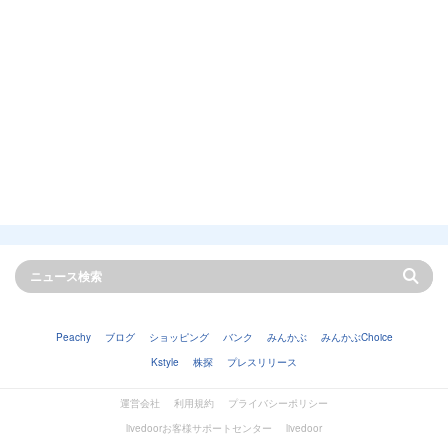
Peachy
ブログ
ショッピング
バンク
みんかぶ
みんかぶChoice
Kstyle
株探
プレスリリース
運営会社
利用規約
プライバシーポリシー
livedoorお客様サポートセンター
livedoor