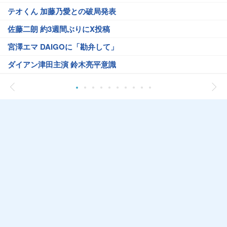
テオくん 加藤乃愛との破局発表
佐藤二朗 約3週間ぶりにX投稿
宮澤エマ DAIGOに「勘弁して」
ダイアン津田主演 鈴木亮平意識