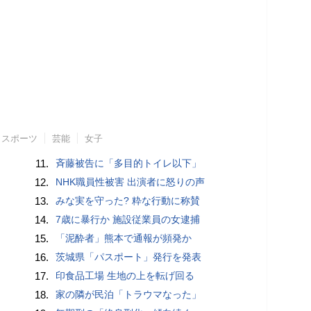
スポーツ
芸能
女子
11.
斉藤被告に「多目的トイレ以下」
12.
NHK職員性被害 出演者に怒りの声
13.
みな実を守った? 粋な行動に称賛
14.
7歳に暴行か 施設従業員の女逮捕
15.
「泥酔者」熊本で通報が頻発か
16.
茨城県「パスポート」発行を発表
17.
印食品工場 生地の上を転げ回る
18.
家の隣が民泊「トラウマなった」