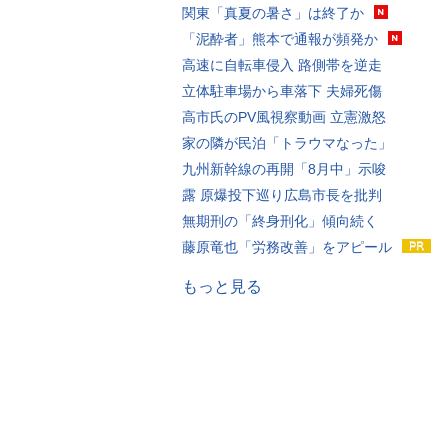
関東「真夏の暑さ」は終了か
「泥酔者」熊本で通報が頻発か
高速に自転車侵入 路側帯を逆走
立体駐車場から車落下 夫婦死傷
高市氏のPV風視察動画 立憲激怒
家の隣が民泊「トラウマなった」
九州新幹線の再開「8月中」示唆
露 原爆投下巡り広島市長を批判
無期刑の「終身刑化」傾向続く
藤原竜也「労務改善」をアピール
もっと見る