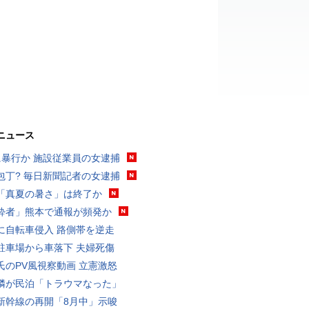
ニュース
に暴行か 施設従業員の女逮捕
包丁? 毎日新聞記者の女逮捕
「真夏の暑さ」は終了か
酔者」熊本で通報が頻発か
に自転車侵入 路側帯を逆走
駐車場から車落下 夫婦死傷
氏のPV風視察動画 立憲激怒
隣が民泊「トラウマなった」
新幹線の再開「8月中」示唆