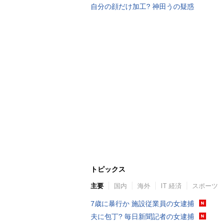
自分の顔だけ加工? 神田うの疑惑
トピックス
主要
国内
海外
IT 経済
スポーツ
7歳に暴行か 施設従業員の女逮捕
夫に包丁? 毎日新聞記者の女逮捕