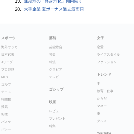
19.
無期刑の「終身刑化」傾向続く
20.
大手企業 夏ボーナス過去最高額
スポーツ
芸能
女子
海外サッカー
芸能総合
恋愛
日本代表
音楽
ライフスタイル
Jリーグ
韓流
ファッション
プロ野球
グラビア
トレンド
MLB
テレビ
本
ゴルフ
ゴシップ
教育・仕事
テニス
からだ
格闘技
映画
マネー
競馬
レビュー
車
相撲
プレゼント
グルメ
バスケ
特集
バレー
YouTube