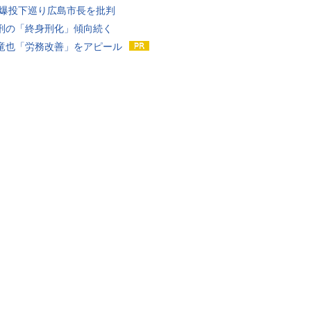
原爆投下巡り広島市長を批判
刑の「終身刑化」傾向続く
竜也「労務改善」をアピール