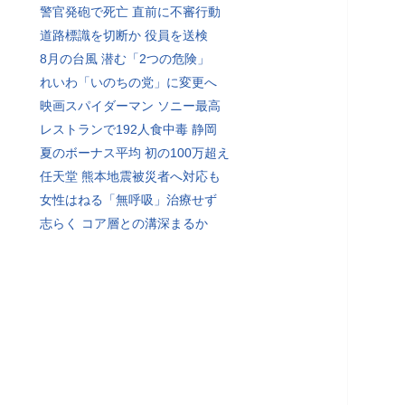
警官発砲で死亡 直前に不審行動
道路標識を切断か 役員を送検
8月の台風 潜む「2つの危険」
れいわ「いのちの党」に変更へ
映画スパイダーマン ソニー最高
レストランで192人食中毒 静岡
夏のボーナス平均 初の100万超え
任天堂 熊本地震被災者へ対応も
女性はねる「無呼吸」治療せず
志らく コア層との溝深まるか