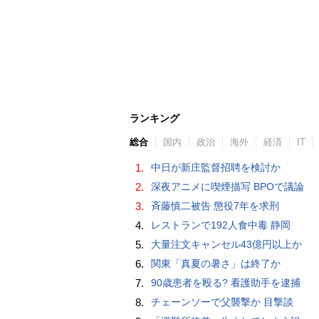
ランキング
総合
国内
政治
海外
経済
IT
1.
中日が新庄監督招聘を検討か
2.
深夜アニメに喫煙描写 BPOで議論
3.
斉藤慎二被告 懲役7年を求刑
4.
レストランで192人食中毒 静岡
5.
大量注文キャンセル43億円以上か
6.
関東「真夏の暑さ」は終了か
7.
90歳患者を殴る? 看護助手を逮捕
8.
チェーンソーで父襲撃か 目撃談