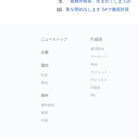
9.
「避難所格差」生まれてしまう訳
10.
客を閉め出します SAで徹底対策
ニューストップ
IT 経済
経済総合
主要
マーケット
Web
国内
ガジェット
社会
ITビジネス
政治
IT総合
海外
PR
海外総合
韓国
中国