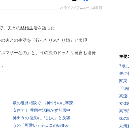
by ライブドアニュース編集部
で、夫との結婚生活を語った
長の夫との生活を「行ったり来たり婚」と表現
グルマザーなの」と、うの流のドッキリ発言も連発
主要
た。
7歳
夫に
関東
「泥
高速
娘の進路相談で…神田うのに辛辣
立体
安住アナ 共同生活向かず別居中
高市
神田うの 近影に「別人」と反響
家の
うの「可愛い」チェコの街並み
九州