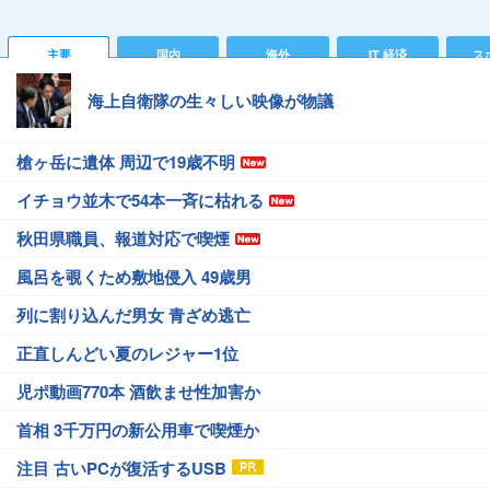
主要
国内
海外
IT 経済
ス
海上自衛隊の生々しい映像が物議
槍ヶ岳に遺体 周辺で19歳不明
イチョウ並木で54本一斉に枯れる
秋田県職員、報道対応で喫煙
風呂を覗くため敷地侵入 49歳男
列に割り込んだ男女 青ざめ逃亡
正直しんどい夏のレジャー1位
児ポ動画770本 酒飲ませ性加害か
首相 3千万円の新公用車で喫煙か
注目 古いPCが復活するUSB