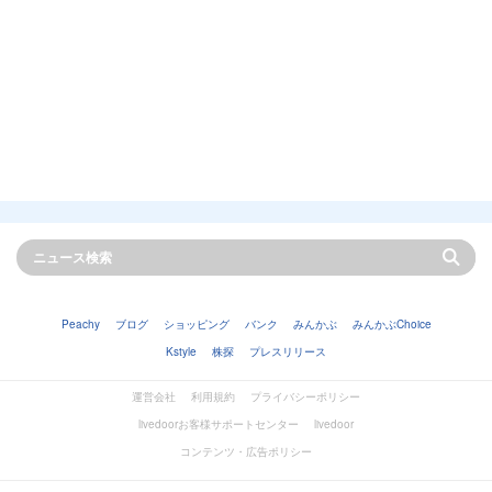
Peachy
ブログ
ショッピング
バンク
みんかぶ
みんかぶChoice
Kstyle
株探
プレスリリース
運営会社
利用規約
プライバシーポリシー
livedoorお客様サポートセンター
livedoor
コンテンツ・広告ポリシー