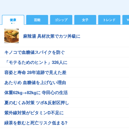
健康
芸能
ゴシップ
女子
トレンド
Y
麻辣湯 具材次第でカツ丼級に
キノコで血糖値スパイクを防ぐ
「モテるためのヒント」326人に
容姿と寿命 28年追跡で見えた差
あたりめ 血糖値を上げない理由
体重62kg→82kgに 寺田心の生活
夏のむくみ対策 ツボ&反射区押し
紫外線対策がビタミンD不足に
緑茶を飲むと死亡リスク低まる?