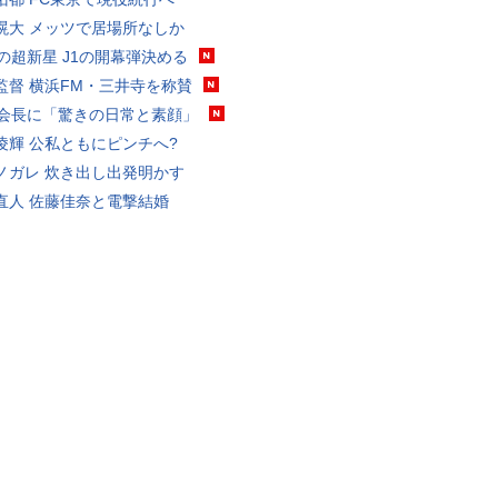
滉大 メッツで居場所なしか
歳の超新星 J1の開幕弾決める
監督 横浜FM・三井寺を称賛
FA会長に「驚きの日常と素顔」
凌輝 公私ともにピンチへ?
ノガレ 炊き出し出発明かす
直人 佐藤佳奈と電撃結婚