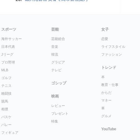
スポーツ
芸能
女子
海外サッカー
芸能総合
恋愛
日本代表
音楽
ライフスタイル
Jリーグ
韓流
ファッション
プロ野球
グラビア
トレンド
MLB
テレビ
本
ゴルフ
ゴシップ
教育・仕事
テニス
からだ
格闘技
映画
マネー
競馬
レビュー
車
相撲
プレゼント
グルメ
バスケ
特集
バレー
YouTube
フィギュア