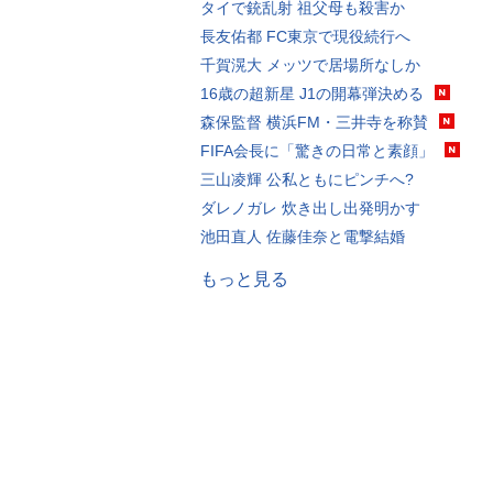
タイで銃乱射 祖父母も殺害か
長友佑都 FC東京で現役続行へ
千賀滉大 メッツで居場所なしか
16歳の超新星 J1の開幕弾決める
森保監督 横浜FM・三井寺を称賛
FIFA会長に「驚きの日常と素顔」
三山凌輝 公私ともにピンチへ?
ダレノガレ 炊き出し出発明かす
池田直人 佐藤佳奈と電撃結婚
もっと見る