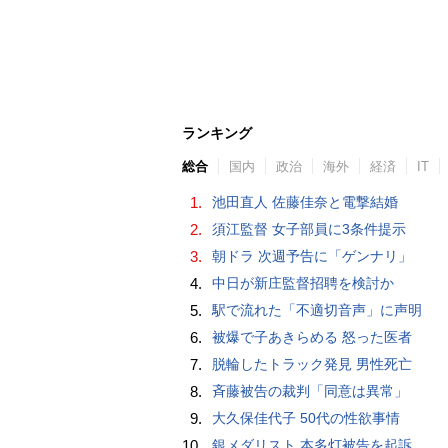
ランキング
総合
国内
政治
海外
経済
IT
1.
池田直人 佐藤佳奈と電撃結婚
2.
須江監督 女子部員に3条件提示
3.
朝ドラ 次週予告に「ゲンナリ」
4.
中日が新庄監督招聘を検討か
5.
駅で流れた「不適切音声」に声明
6.
被爆で子あきらめる 怒った医者
7.
脱輪したトラック発見 男性死亡
8.
斉藤被告の裁判「同意は異常」
9.
大久保佳代子 50代の性欲事情
10.
銀メダリスト 本多灯被告を起訴