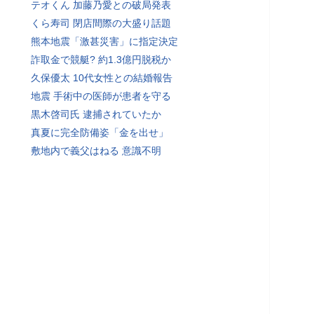
テオくん 加藤乃愛との破局発表
くら寿司 閉店間際の大盛り話題
熊本地震「激甚災害」に指定決定
詐取金で競艇? 約1.3億円脱税か
久保優太 10代女性との結婚報告
地震 手術中の医師が患者を守る
黒木啓司氏 逮捕されていたか
真夏に完全防備姿「金を出せ」
敷地内で義父はねる 意識不明