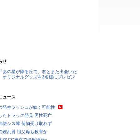
らせ
『あの星が降る丘で、君とまた出会いた
』オリジナルグッズを3名様にプレゼン
ニュース
の発生ラッシュが続く可能性
したトラック発見 男性死亡
郵便シス障 荷物受け取れず
で銃乱射 祖父母も殺害か
佑都 FC東京で現役続行へ