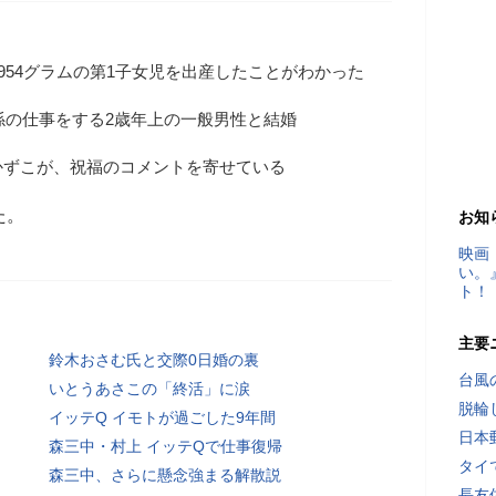
954グラムの第1子女児を出産したことがわかった
関係の仕事をする2歳年上の一般男性と結婚
かずこが、祝福のコメントを寄せている
た。
お知
映画
い。
ト！
主要
鈴木おさむ氏と交際0日婚の裏
台風
いとうあさこの「終活」に涙
脱輪
イッテQ イモトが過ごした9年間
日本
森三中・村上 イッテQで仕事復帰
タイ
森三中、さらに懸念強まる解散説
長友