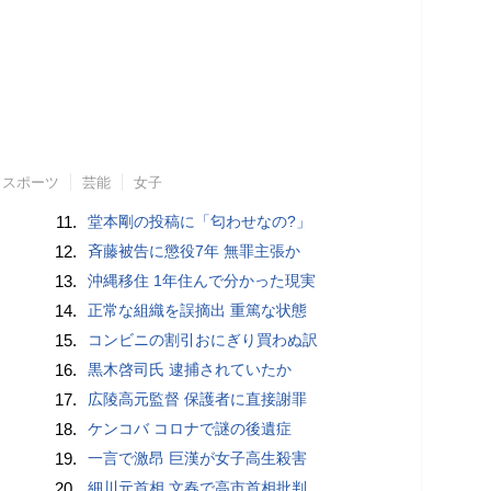
スポーツ
芸能
女子
11.
堂本剛の投稿に「匂わせなの?」
12.
斉藤被告に懲役7年 無罪主張か
13.
沖縄移住 1年住んで分かった現実
14.
正常な組織を誤摘出 重篤な状態
15.
コンビニの割引おにぎり買わぬ訳
16.
黒木啓司氏 逮捕されていたか
17.
広陵高元監督 保護者に直接謝罪
18.
ケンコバ コロナで謎の後遺症
19.
一言で激昂 巨漢が女子高生殺害
20.
細川元首相 文春で高市首相批判