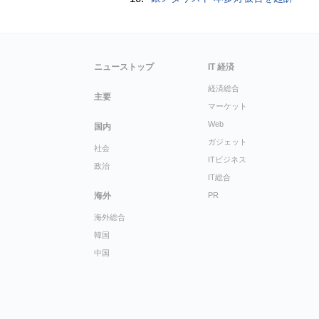
ニューストップ
IT 経済
経済総合
主要
マーケット
Web
国内
ガジェット
社会
ITビジネス
政治
IT総合
海外
PR
海外総合
韓国
中国