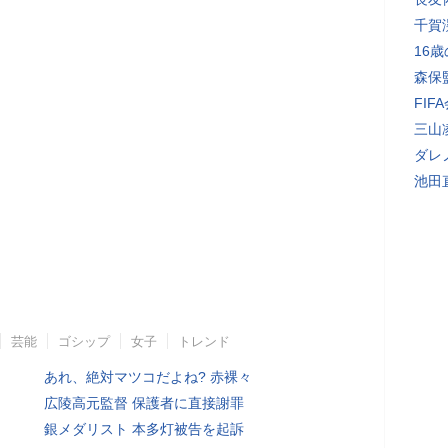
千賀
16
森保
FI
三山
ダレ
池田
芸能
ゴシップ
女子
トレンド
あれ、絶対マツコだよね? 赤裸々
広陵高元監督 保護者に直接謝罪
銀メダリスト 本多灯被告を起訴