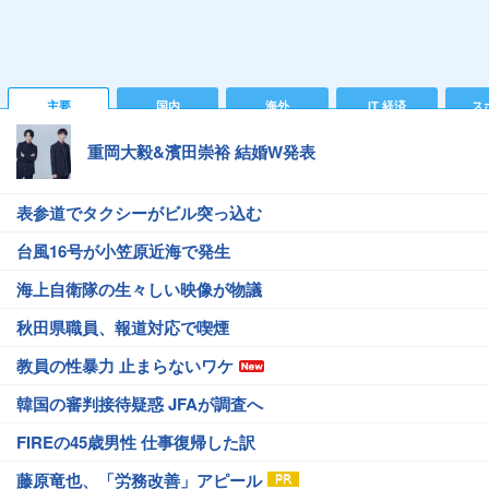
主要
国内
海外
IT 経済
ス
重岡大毅&濱田崇裕 結婚W発表
表参道でタクシーがビル突っ込む
台風16号が小笠原近海で発生
海上自衛隊の生々しい映像が物議
秋田県職員、報道対応で喫煙
教員の性暴力 止まらないワケ
韓国の審判接待疑惑 JFAが調査へ
FIREの45歳男性 仕事復帰した訳
藤原竜也、「労務改善」アピール