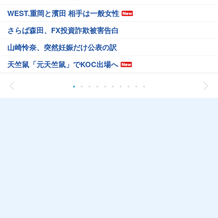
WEST.重岡と濱田 相手は一般女性
さらば森田、FX投資詐欺被害告白
山崎怜奈、突然妊娠だけ公表の訳
天竺鼠「元天竺鼠」でKOC出場へ