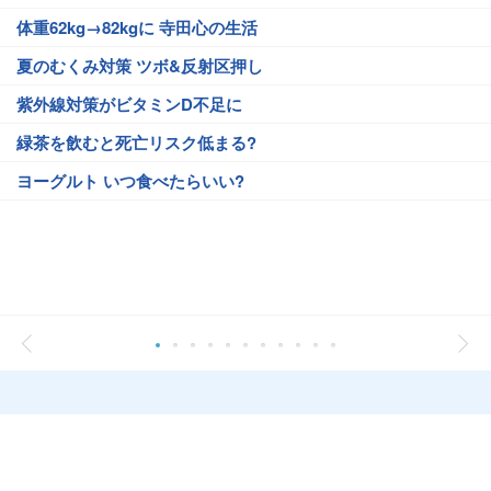
体重62kg→82kgに 寺田心の生活
夏のむくみ対策 ツボ&反射区押し
紫外線対策がビタミンD不足に
緑茶を飲むと死亡リスク低まる?
ヨーグルト いつ食べたらいい?