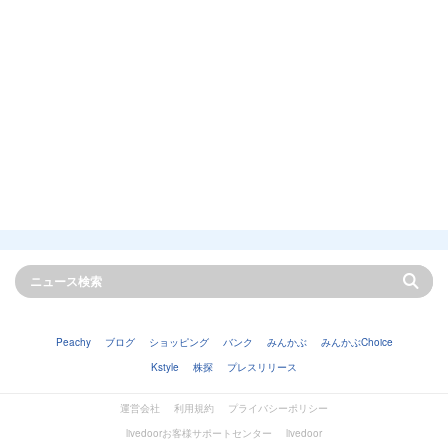
Peachy
ブログ
ショッピング
バンク
みんかぶ
みんかぶChoice
Kstyle
株探
プレスリリース
運営会社
利用規約
プライバシーポリシー
livedoorお客様サポートセンター
livedoor