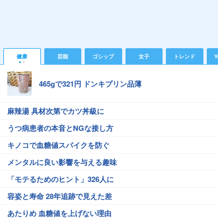
健康
芸能
ゴシップ
女子
トレンド
Y
465gで321円 ドンキプリン品薄
麻辣湯 具材次第でカツ丼級に
うつ病患者の本音とNGな接し方
キノコで血糖値スパイクを防ぐ
メンタルに良い影響を与える趣味
「モテるためのヒント」326人に
容姿と寿命 28年追跡で見えた差
あたりめ 血糖値を上げない理由