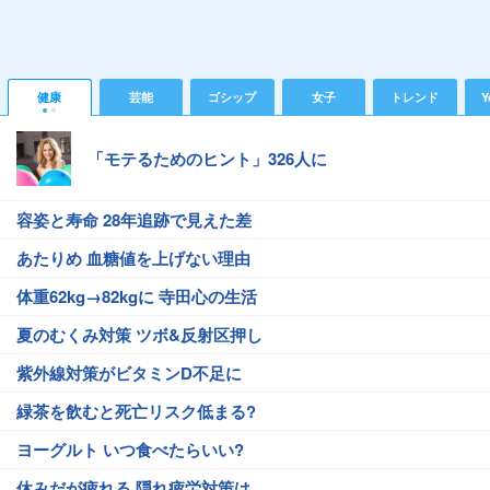
健康
芸能
ゴシップ
女子
トレンド
Y
「モテるためのヒント」326人に
容姿と寿命 28年追跡で見えた差
あたりめ 血糖値を上げない理由
体重62kg→82kgに 寺田心の生活
夏のむくみ対策 ツボ&反射区押し
紫外線対策がビタミンD不足に
緑茶を飲むと死亡リスク低まる?
ヨーグルト いつ食べたらいい?
休みだが疲れる 隠れ疲労対策は