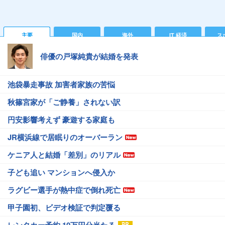
主要
国内
海外
IT 経済
ス
俳優の戸塚純貴が結婚を発表
池袋暴走事故 加害者家族の苦悩
秋篠宮家が「ご静養」されない訳
円安影響考えず 豪遊する家庭も
JR横浜線で居眠りのオーバーラン
ケニア人と結婚「差別」のリアル
子ども追い マンションへ侵入か
ラグビー選手が熱中症で倒れ死亡
甲子園初、ビデオ検証で判定覆る