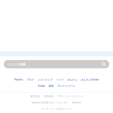
Peachy
ブログ
ショッピング
バンク
みんかぶ
みんかぶChoice
Kstyle
株探
プレスリリース
運営会社
利用規約
プライバシーポリシー
livedoorお客様サポートセンター
livedoor
コンテンツ・広告ポリシー