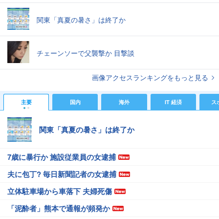
関東「真夏の暑さ」は終了か
チェーンソーで父襲撃か 目撃談
画像アクセスランキングをもっと見る
主要
国内
海外
IT 経済
ス
関東「真夏の暑さ」は終了か
7歳に暴行か 施設従業員の女逮捕
夫に包丁? 毎日新聞記者の女逮捕
立体駐車場から車落下 夫婦死傷
「泥酔者」熊本で通報が頻発か