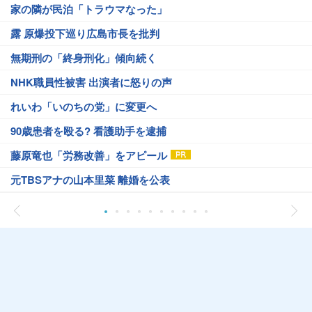
家の隣が民泊「トラウマなった」
露 原爆投下巡り広島市長を批判
無期刑の「終身刑化」傾向続く
NHK職員性被害 出演者に怒りの声
れいわ「いのちの党」に変更へ
90歳患者を殴る? 看護助手を逮捕
藤原竜也「労務改善」をアピール
元TBSアナの山本里菜 離婚を公表