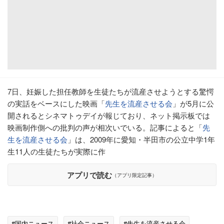
7日、妊娠した担任教師を生徒たちが流産させようとする驚愕
の実話をベースにした映画「
先生を流産させる会
」が5月に公
開されるとシネマトゥデイが報じており、ネット掲示板では
映画制作側への批判の声が相次いでいる。記事によると「
先
生を流産させる会
」は、2009年に愛知・半田市の公立中学1年
生11人の生徒たちが実際に作
アプリで読む
（アプリ限定記事）
#国内ニュース
#社会ニュース
#先生を流産させる会