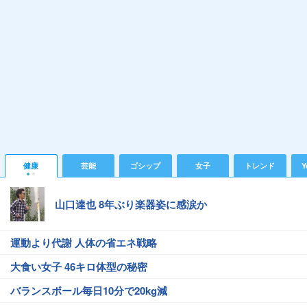
健康
芸能
ゴシップ
女子
トレンド
Y
山口達也 8年ぶり楽器姿に感涙か
運動より代謝 人体の省エネ戦略
大食い女子 46キロ体型の秘密
バランスボール毎日10分で20kg減