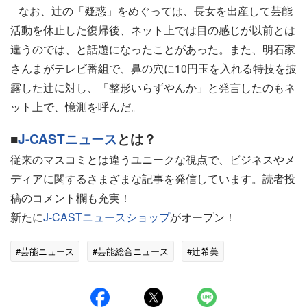
なお、辻の「疑惑」をめぐっては、長女を出産して芸能
活動を休止した復帰後、ネット上では目の感じが以前とは
違うのでは、と話題になったことがあった。また、明石家
さんまがテレビ番組で、鼻の穴に10円玉を入れる特技を披
露した辻に対し、「整形いらずやんか」と発言したのもネ
ット上で、憶測を呼んだ。
■
J-CASTニュース
とは？
従来のマスコミとは違うユニークな視点で、ビジネスやメ
ディアに関するさまざまな記事を発信しています。読者投
稿のコメント欄も充実！
新たに
J-CASTニュースショップ
がオープン！
#芸能ニュース
#芸能総合ニュース
#辻希美