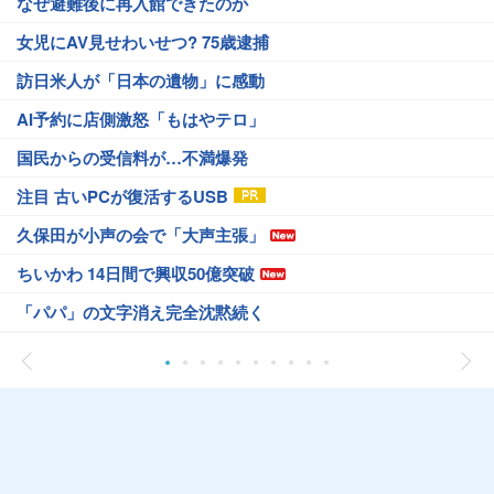
なぜ避難後に再入館できたのか
女児にAV見せわいせつ? 75歳逮捕
訪日米人が「日本の遺物」に感動
AI予約に店側激怒「もはやテロ」
国民からの受信料が…不満爆発
注目 古いPCが復活するUSB
久保田が小声の会で「大声主張」
ちいかわ 14日間で興収50億突破
「パパ」の文字消え完全沈黙続く