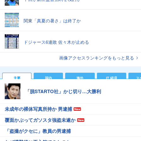
関東「真夏の暑さ」は終了か
ドジャース6連敗 佐々木が止める
画像アクセスランキングをもっと見る
主要
国内
海外
IT 経済
ス
「脱STARTO社」かじ切り…大勝利
未成年の裸体写真所持か 男逮捕
覆面かぶってガソスタ強盗未遂か
「盗撮がクセに」教員の男逮捕