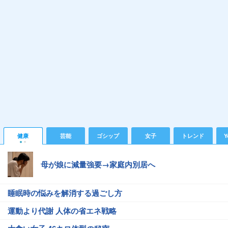
健康
芸能
ゴシップ
女子
トレンド
Y
母が娘に減量強要→家庭内別居へ
睡眠時の悩みを解消する過ごし方
運動より代謝 人体の省エネ戦略