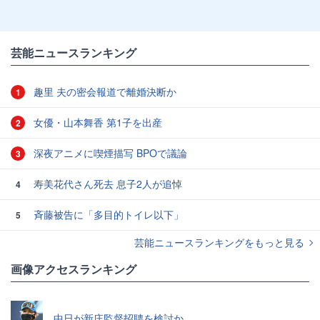
芸能ニュースランキング
趣里 夫の密会報道で離婚決断か
1
女優・山本舞香 第1子を出産
2
深夜アニメに喫煙描写 BPOで議論
3
寿美花代さん死去 息子2人が追悼
4
斉藤被告に「多目的トイレ以下」
5
芸能ニュースランキングをもっと見る
画像アクセスランキング
中日が新庄監督招聘を検討か